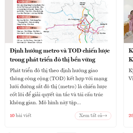
Định hướng metro và TOD chiến lược
K
trong phát triển đô thị bền vững
K
Phát triển đô thị theo định hướng giao
K
thông công cộng (TOD) kết hợp với mạng
V
lưới đường sắt đô thị (metro) là chiến lược
cốt lõi để giải quyết ùn tắc và tái cấu trúc
không gian. Mô hình này tập...
10
bài viết
Xem tất cả
2