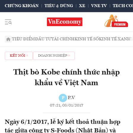
CHỨNG KHOÁN
TIÊU & DÙNG
XE
VNE TV
TECH CO
TIÊU ĐIỂM
ĐẦU TƯ
TÀI CHÍNH
KINH TẾ SỐ
KINH TẾ XANH
KẾT NỐI
DOANH NGHIỆP
Thịt bò Kobe chính thức nhập
khẩu về Việt Nam
P.V
P
07:21, 08/01/2017
Ngày 6/1/2017, lễ ký kết thoả thuận hợp
tác giữa công ty S-Foods (Nhật Bản) và