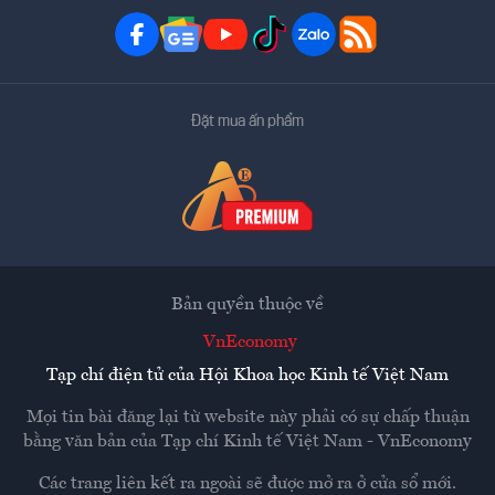
Đặt mua ấn phẩm
Bản quyền thuộc về
VnEconomy
Tạp chí điện tử của Hội Khoa học Kinh tế Việt Nam
Mọi tin bài đăng lại từ website này phải có sự chấp thuận
bằng văn bản của
Tạp chí Kinh tế Việt Nam - VnEconomy
Các trang liên kết ra ngoài sẽ được mở ra ở cửa sổ mới.