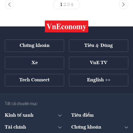
1
2
3
4
Chứng khoán
Tiêu & Dùng
Xe
VnE TV
Tech Connect
English ++
Tất cả chuyên mục
Kinh tế xanh
Tiêu điểm
Chuyển động xanh
Tài chính
Chứng khoán