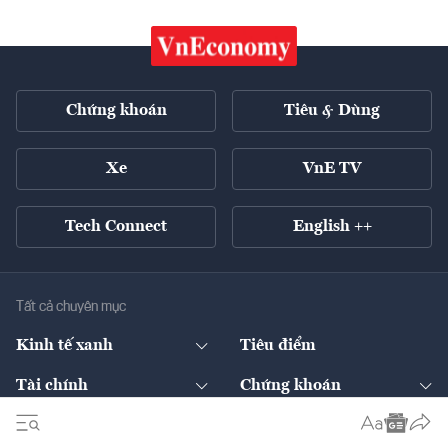
Chứng khoán
Tiêu & Dùng
Xe
VnE TV
Tech Connect
English ++
Tất cả chuyên mục
Kinh tế xanh
Tiêu điểm
Chuyển động xanh
Tài chính
Chứng khoán
Pháp lý
Ngân hàng
Doanh nghiệp niêm yết
Kinh tế số
Hạ tầng
Thương hiệu xanh