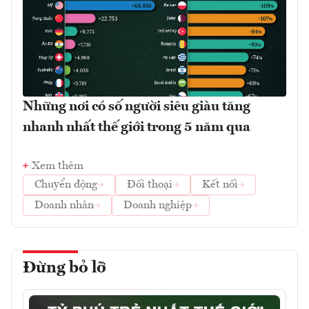
Những nơi có số người siêu giàu tăng
nhanh nhất thế giới trong 5 năm qua
Xem thêm
Chuyển động
Đối thoại
Kết nối
Doanh nhân
Doanh nghiệp
Đừng bỏ lỡ