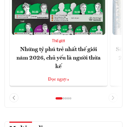
Thế giới
Những tỷ phú trẻ nhất thế giới
Số n
năm 2026, chủ yếu là người thừa
26%
kế
Đọc ngay