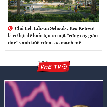
Chủ tịch Edison Schools: Eco Retreat
là cơ hội để kiến tạo ra một “rừng cây giáo
dục” xanh tươi vươn cao mạnh mẽ