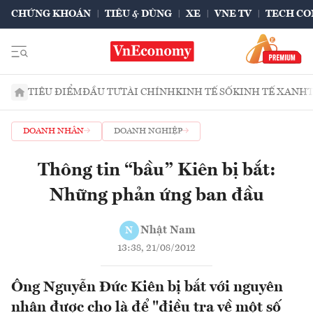
CHỨNG KHOÁN
TIÊU & DÙNG
XE
VNE TV
TECH CO
TIÊU ĐIỂM
ĐẦU TƯ
TÀI CHÍNH
KINH TẾ SỐ
KINH TẾ XANH
DOANH NHÂN
DOANH NGHIỆP
Thông tin “bầu” Kiên bị bắt:
Những phản ứng ban đầu
Nhật Nam
N
13:38, 21/08/2012
Ông Nguyễn Đức Kiên bị bắt với nguyên
nhân được cho là để "điều tra về một số