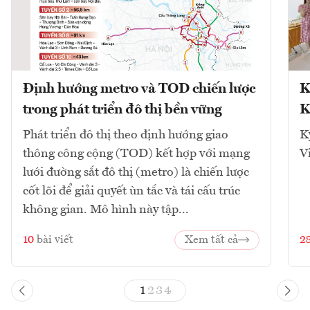
Định hướng metro và TOD chiến lược
K
trong phát triển đô thị bền vững
K
Phát triển đô thị theo định hướng giao
K
thông công cộng (TOD) kết hợp với mạng
V
lưới đường sắt đô thị (metro) là chiến lược
cốt lõi để giải quyết ùn tắc và tái cấu trúc
không gian. Mô hình này tập...
10
bài viết
Xem tất cả
2
1
2
3
4