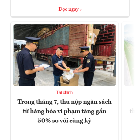
Đọc ngay
Tài chính
Trong tháng 7, thu nộp ngân sách
G
từ hàng hóa vi phạm tăng gần
thá
50% so với cùng kỳ