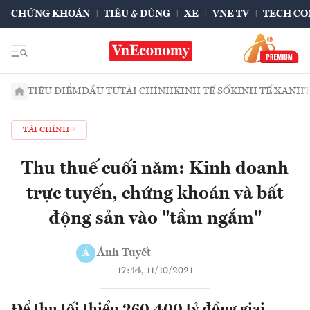
CHỨNG KHOÁN
TIÊU & DÙNG
XE
VNE TV
TECH CO
TIÊU ĐIỂM
ĐẦU TƯ
TÀI CHÍNH
KINH TẾ SỐ
KINH TẾ XANH
TÀI CHÍNH
Thu thuế cuối năm: Kinh doanh
trực tuyến, chứng khoán và bất
động sản vào "tầm ngắm"
Ánh Tuyết
Á
17:44, 11/10/2021
Để thu tối thiểu 260.400 tỷ đồng giai