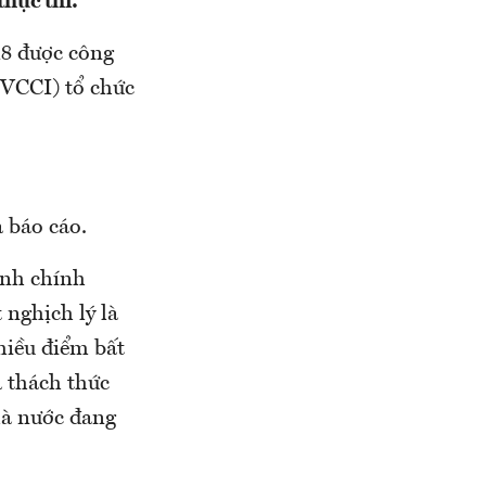
thực thi.
18 được công
(VCCI) tổ chức
 báo cáo.
hành chính
t nghịch lý là
ều điểm bất
à thách thức
à nước đang