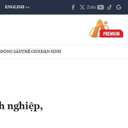
ENGLISH ++
 ĐỘNG SẢN
THẾ GIỚI
DÂN SINH
h nghiệp,