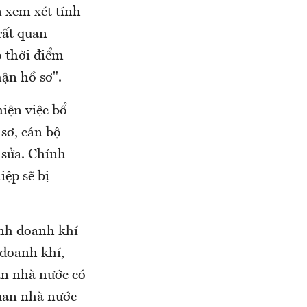
an xem xét tính
 rất quan
o thời điểm
ận hồ sơ".
iện việc bổ
sơ, cán bộ
h sửa. Chính
̂p sẽ bị
 kinh doanh khí
h doanh khí,
uan nhà nước có
quan nhà nước