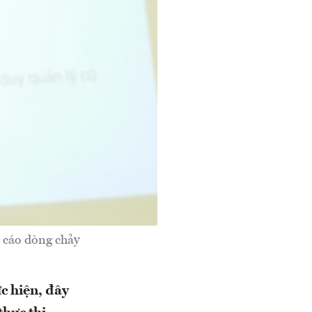
 cáo dòng chảy
̣c hiện, đây