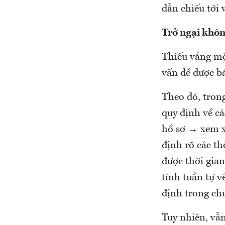
dẫn chiếu tới
Trở ngại khô
Thiếu vắng mộ
vấn đề được bá
Theo đó, trong 
quy định về c
hồ sơ → xem xé
định rõ các thơ
được thời gia
tính tuần tự v
định trong chuô
Tuy nhiên, vẫn