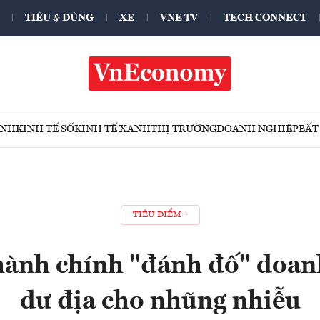
TIÊU & DÙNG
XE
VNE TV
TECH CONNECT
ÍNH
KINH TẾ SỐ
KINH TẾ XANH
THỊ TRƯỜNG
DOANH NGHIỆP
BẤT
TIÊU ĐIỂM
hành chính "đánh đố" doan
dư địa cho nhũng nhiễu