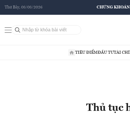
Thứ Bảy, 08/08/2026
CHỨNG KHOÁN
TIÊU ĐIỂM
ĐẦU TƯ
TÀI CH
Thủ tục 