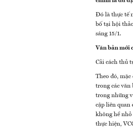
chính là dư đị
Đó là thực tế
bố tại hội th
sáng 15/1.
Văn bản mới 
Cải cách thủ 
Theo đó, mặc d
trong các văn b
trong những v
cập liên quan 
không hề nhỏ 
thực hiện, VC