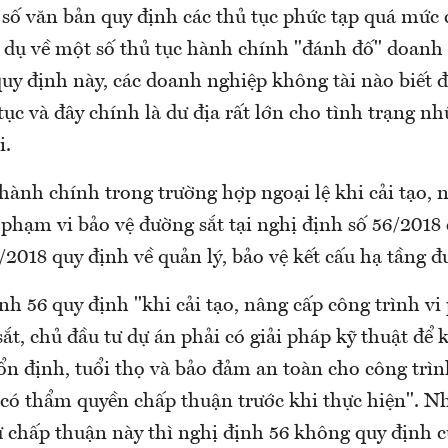
số văn bản quy định các thủ tục phức tạp quá mức c
í dụ về một số thủ tục hành chính "đánh đố" doanh
quy định này, các doanh nghiệp không tài nào biết đu
̉ tục và đây chính là dư địa rất lớn cho tình trạng n
i.
c hành chính trong trường hợp ngoại lệ khi cải tạo,
hạm vi bảo vệ đường sắt tại nghị định số 56/201
018 quy định về quản lý, bảo vệ kết cấu hạ tầng đư
ịnh 56 quy định "khi cải tạo, nâng cấp công trình v
 sắt, chủ đầu tư dự án phải có giải pháp kỹ thuật đ
 ổn định, tuổi thọ và bảo đảm an toàn cho công trình
p có thẩm quyền chấp thuận trước khi thực hiện". 
sự chấp thuận này thì nghị định 56 không quy định