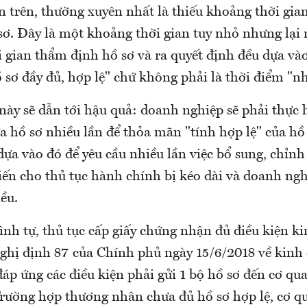
ạn trên, thường xuyên nhất là thiếu khoảng thời gi
̀ sơ. Đây là một khoảng thời gian tuy nhỏ nhưng lại
̀i gian thẩm định hồ sơ và ra quyết định đều dựa và
̀ sơ đầy đủ, hợp lệ" chứ không phải là thời điểm "nh
này sẽ dẫn tới hậu quả: doanh nghiệp sẽ phải thực h
a hồ sơ nhiều lần để thỏa mãn "tính hợp lệ" của hồ 
dựa vào đó để yêu cầu nhiều lần việc bổ sung, chỉn
hiến cho thủ tục hành chính bị kéo dài và doanh nghiẹ
ều.
ình tự, thủ tục cấp giấy chứng nhận đủ điều kiện
Nghị định 87 của Chính phủ ngày 15/6/2018 về kin
p ứng các điều kiện phải gửi 1 bộ hồ sơ đến cơ q
ường hợp thương nhân chưa đủ hồ sơ hợp lệ, cơ 