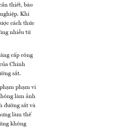
ần thiết, báo
 nghiệp. Khi
̛ợc cách thức
hũng nhiễu từ
 nâng cấp công
8 của Chính
ờng sắt.
i phạm phạm vi
ể không làm ảnh
 đường sắt và
Nhưng làm thế
 cũng không