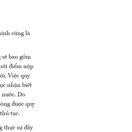
hính cũng là
 sẽ bao gồm
hời điểm nộp
ời. Việc quy
ục nhận biết
à nước. Do
hông được quy
hủ tục.
thực sự đầy