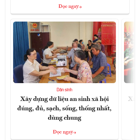
Đọc ngay
Dân sinh
Xây dựng dữ liệu an sinh xã hội
Xây
đúng, đủ, sạch, sống, thống nhất,
dùng chung
Đọc ngay