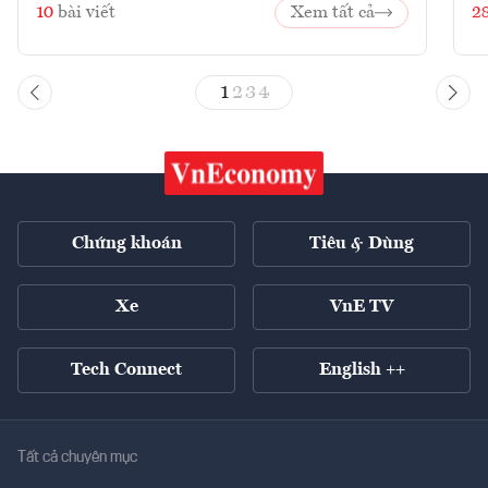
10
bài viết
Xem tất cả
2
1
2
3
4
Chứng khoán
Tiêu & Dùng
Xe
VnE TV
Tech Connect
English ++
Tất cả chuyên mục