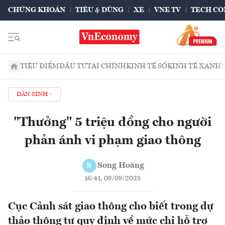
CHỨNG KHOÁN
TIÊU & DÙNG
XE
VNE TV
TECH CO
TIÊU ĐIỂM
ĐẦU TƯ
TÀI CHÍNH
KINH TẾ SỐ
KINH TẾ XANH
DÂN SINH
"Thưởng" 5 triệu đồng cho người
phản ánh vi phạm giao thông
Song Hoàng
S
16:41, 09/09/2025
Cục Cảnh sát giao thông cho biết trong dự
thảo thông tư quy định về mức chi hỗ trợ