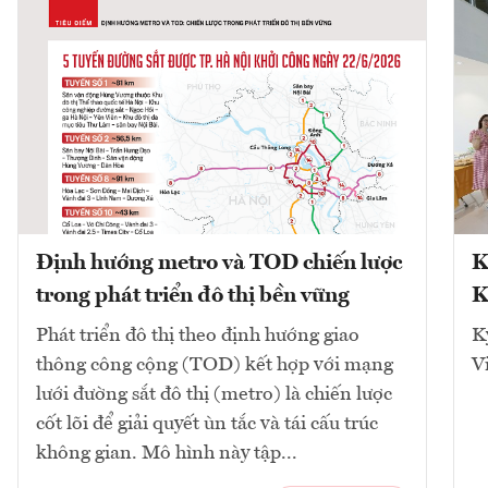
Định hướng metro và TOD chiến lược
K
trong phát triển đô thị bền vững
K
Phát triển đô thị theo định hướng giao
K
thông công cộng (TOD) kết hợp với mạng
V
lưới đường sắt đô thị (metro) là chiến lược
cốt lõi để giải quyết ùn tắc và tái cấu trúc
không gian. Mô hình này tập...