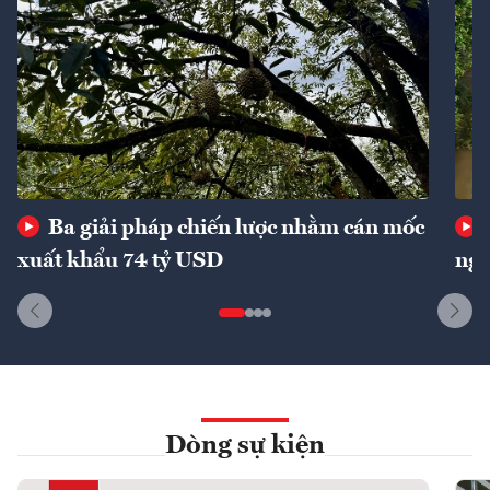
Ba giải pháp chiến lược nhằm cán mốc
xuất khẩu 74 tỷ USD
ngu
Dòng sự kiện