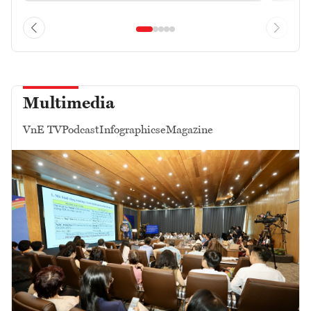
Multimedia
VnE TV
Podcast
Infographics
eMagazine