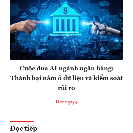
Cuộc đua AI ngành ngân hàng:
Thành bại nằm ở dữ liệu và kiểm soát
rủi ro
Đọc ngay
Đọc tiếp