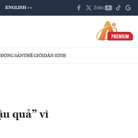
ENGLISH ++
 ĐỘNG SẢN
THẾ GIỚI
DÂN SINH
u quả” vì