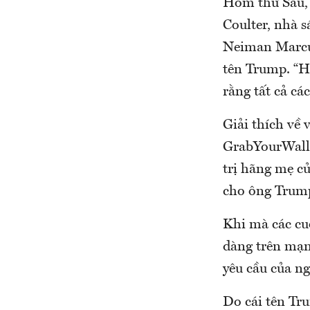
Hôm thứ Sáu, 
Coulter, nhà s
Neiman Marcus
tên Trump. “Họ
rằng tất cả các
Giải thích về 
GrabYourWalle
trị hãng mẹ củ
cho ông Trump
Khi mà các cuộ
dàng trên mạng
yêu cầu của ng
Do cái tên Tru