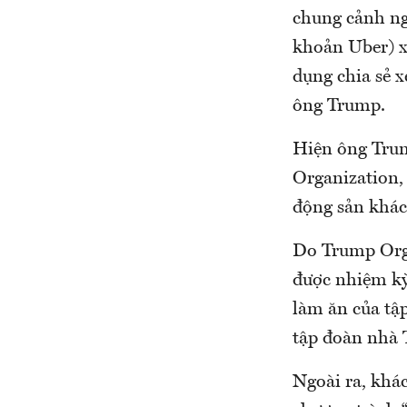
chung cảnh ngộ
khoản Uber) x
dụng chia sẻ x
ông Trump.
Hiện ông Trum
Organization,
động sản khác 
Do Trump Orga
được nhiệm kỳ
làm ăn của tậ
tập đoàn nhà T
Ngoài ra, khác