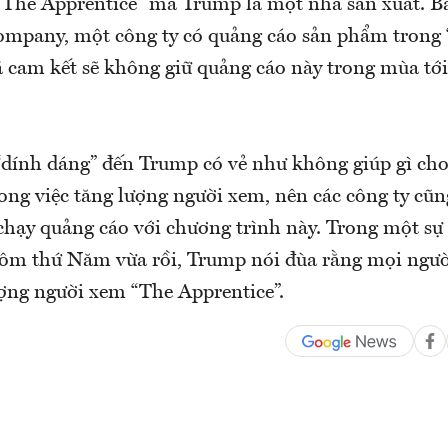
“The Apprentice” mà Trump là một nhà sản xuất. B
ompany, một công ty có quảng cáo sản phẩm trong
ã cam kết sẽ không giữ quảng cáo này trong mùa tới
 “dính dáng” đến Trump có vẻ như không giúp gì ch
rong việc tăng lượng người xem, nên các công ty cũ
chạy quảng cáo với chương trình này. Trong một sự
m thứ Năm vừa rồi, Trump nói đùa rằng mọi ngườ
ợng người xem “The Apprentice”.