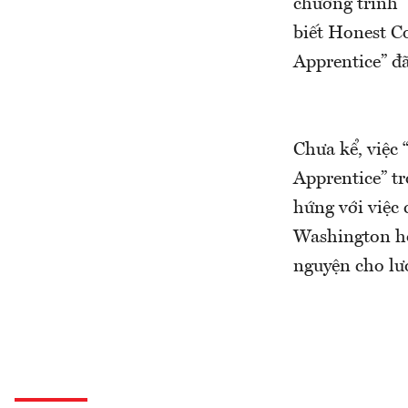
chương trình 
biết Honest C
Apprentice” đ
Chưa kể, việc
Apprentice” t
hứng với việc 
Washington hô
nguyện cho lư