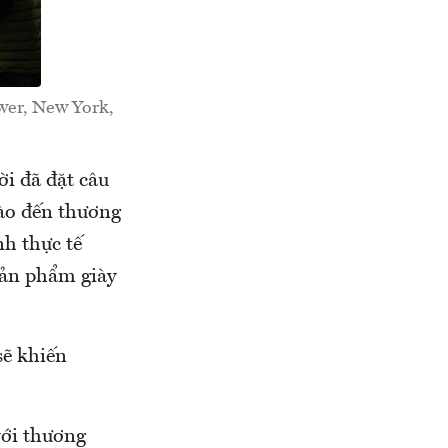
wer, New York,
i đã đặt câu
nào đến thương
h thực tế
sản phẩm giày
sẽ khiến
với thương