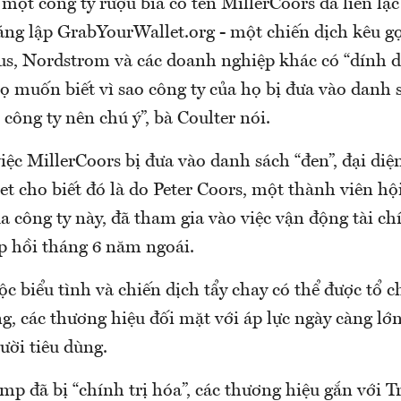
một công ty rượu bia có tên MillerCoors đã liên lạ
áng lập GrabYourWallet.org - một chiến dịch kêu gọ
, Nordstrom và các doanh nghiệp khác có “dính d
 muốn biết vì sao công ty của họ bị đưa vào danh 
 công ty nên chú ý”, bà Coulter nói.
việc MillerCoors bị đưa vào danh sách “đen”, đại diệ
t cho biết đó là do Peter Coors, một thành viên h
a công ty này, đã tham gia vào việc vận động tài ch
 hồi tháng 6 năm ngoái.
c biểu tình và chiến dịch tẩy chay có thể được tổ c
, các thương hiệu đối mặt với áp lực ngày càng lớn 
ười tiêu dùng.
mp đã bị “chính trị hóa”, các thương hiệu gắn với 