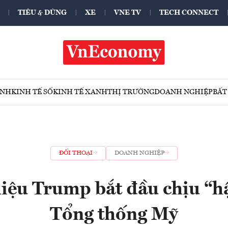
TIÊU & DÙNG
XE
VNE TV
TECH CONNECT
ÍNH
KINH TẾ SỐ
KINH TẾ XANH
THỊ TRƯỜNG
DOANH NGHIỆP
BẤT
ĐỐI THOẠI
DOANH NGHIỆP
iệu Trump bắt đầu chịu “hậ
Tổng thống Mỹ