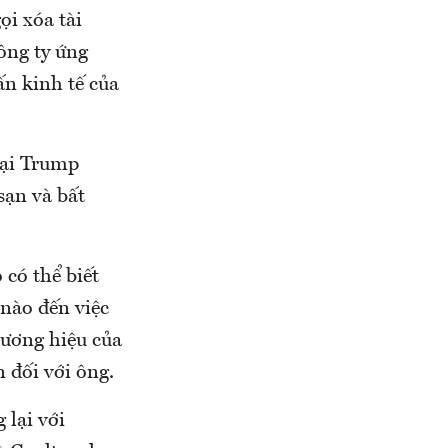
ọi xóa tài
ông ty ứng
ấn kinh tế của
tại Trump
sạn và bất
có thể biết
nào đến việc
hương hiệu của
 đối với ông.
 lại với