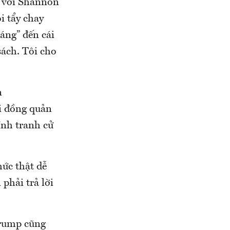
c với Shannon
i tẩy chay
áng” đến cái
sách. Tôi cho
n
ội đồng quản
ính tranh cử
hức thật dễ
phải trả lời
Trump cũng