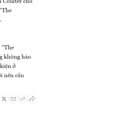
à Coulter cho
 “The
.
o “The
ng không hào
 kiện ở
i nên cầu