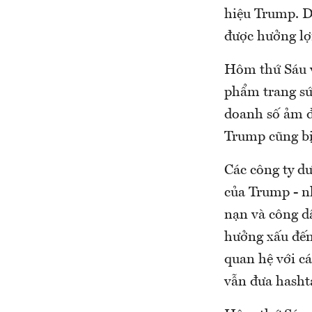
hiệu Trump. D
được hưởng lợ
Hôm thứ Sáu v
phẩm trang sức
doanh số ảm đ
Trump cũng bị
Các công ty d
của Trump - nh
nạn và công dâ
hưởng xấu đến
quan hệ với c
vẫn đưa hasht