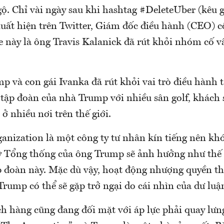
. Chỉ vài ngày sau khi hashtag #DeleteUber (kêu g
uất hiện trên Twitter, Giám đốc điều hành (CEO) c
e này là ông Travis Kalanick đã rút khỏi nhóm cố v
p và con gái Ivanka đã rút khỏi vai trò điều hành 
 tập đoàn của nhà Trump với nhiều sân golf, khách 
ở nhiều nơi trên thế giới.
nization là một công ty tư nhân kín tiếng nên khó 
 Tổng thống của ông Trump sẽ ảnh hưởng như thế 
p đoàn này. Mặc dù vậy, hoạt động nhượng quyền t
rump có thể sẽ gặp trở ngại do cái nhìn của dư luận
h hàng cũng đang đối mặt với áp lực phải quay lưng