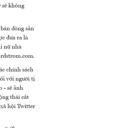
 sẽ không
 bán dòng sản
c đưa ra là
ái nữ nhà
Nordstrom.com.
ác chính sách
i với người tị
o - sẽ ảnh
ng thái cắt
xã hội Twitter