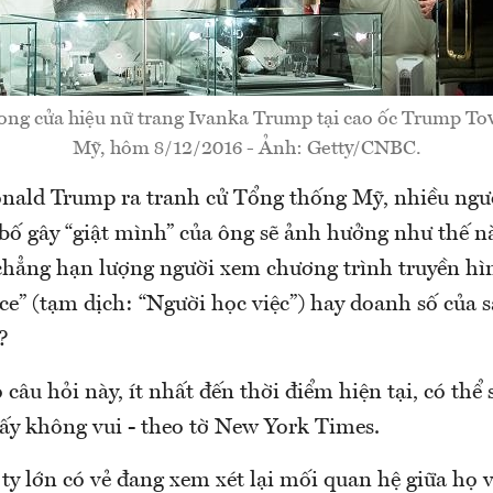
ong cửa hiệu nữ trang Ivanka Trump tại cao ốc Trump To
Mỹ, hôm 8/12/2016 - Ảnh: Getty/CNBC.
nald Trump ra tranh cử Tổng thống Mỹ, nhiều ngườ
n bố gây “giật mình” của ông sẽ ảnh hưởng như thế 
chẳng hạn lượng người xem chương trình truyền hìn
ce” (tạm dịch: “Người học việc”) hay doanh số của 
?
o câu hỏi này, ít nhất đến thời điểm hiện tại, có thể 
y không vui - theo tờ New York Times.
ty lớn có vẻ đang xem xét lại mối quan hệ giữa họ 