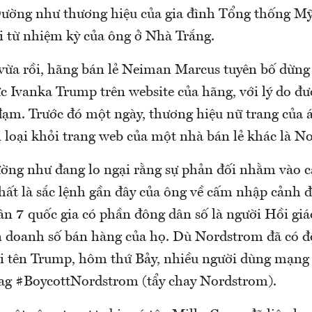
ường như thương hiệu của gia đình Tổng thống Mỹ
i từ nhiệm kỳ của ông ở Nhà Trắng.
ừa rồi, hãng bán lẻ Neiman Marcus tuyên bố dừng
 Ivanka Trump trên website của hãng, với lý do đượ
ạm. Trước đó một ngày, thương hiệu nữ trang của 
 loại khỏi trang web của một nhà bán lẻ khác là 
ường như đang lo ngại rằng sự phản đối nhằm vào c
ất là sắc lệnh gần đây của ông về cấm nhập cảnh đố
n 7 quốc gia có phần đông dân số là người Hồi giá
 doanh số bán hàng của họ. Dù Nordstrom đã có độ
ái tên Trump, hôm thứ Bảy, nhiều người dùng mạng 
ag #BoycottNordstrom (tẩy chay Nordstrom).