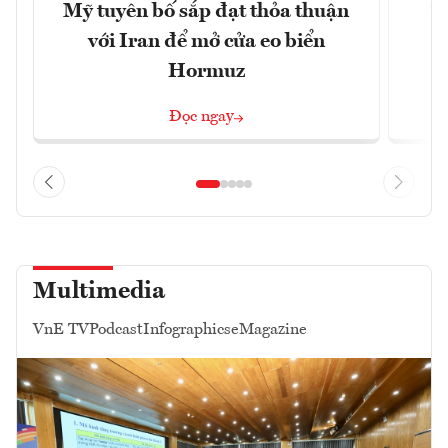
Mỹ tuyên bố sắp đạt thỏa thuận
“
với Iran để mở cửa eo biển
g
Hormuz
Đọc ngay
Multimedia
VnE TV
Podcast
Infographics
eMagazine