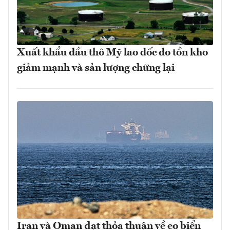
Xuất khẩu dầu thô Mỹ lao dốc do tồn kho
giảm mạnh và sản lượng chững lại
Iran và Oman đạt thỏa thuận về eo biển