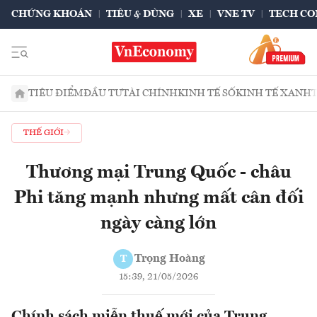
CHỨNG KHOÁN
TIÊU & DÙNG
XE
VNE TV
TECH CO
TIÊU ĐIỂM
ĐẦU TƯ
TÀI CHÍNH
KINH TẾ SỐ
KINH TẾ XANH
THẾ GIỚI
Thương mại Trung Quốc - châu
Phi tăng mạnh nhưng mất cân đối
ngày càng lớn
Trọng Hoàng
T
15:39, 21/05/2026
Chính sách miễn thuế mới của Trung