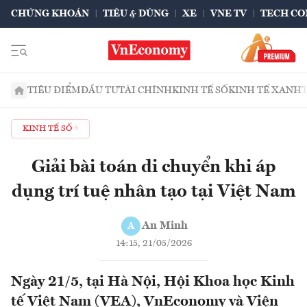
CHỨNG KHOÁN
TIÊU & DÙNG
XE
VNE TV
TECH CO
TIÊU ĐIỂM
ĐẦU TƯ
TÀI CHÍNH
KINH TẾ SỐ
KINH TẾ XANH
KINH TẾ SỐ
Giải bài toán di chuyển khi áp
dụng trí tuệ nhân tạo tại Việt Nam
An Minh
A
14:15, 21/05/2026
Ngày 21/5, tại Hà Nội, Hội Khoa học Kinh
tế Việt Nam (VEA), VnEconomy và Viện