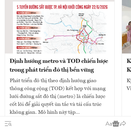
Định hướng metro và TOD chiến lược
K
trong phát triển đô thị bền vững
K
Phát triển đô thị theo định hướng giao
K
thông công cộng (TOD) kết hợp với mạng
V
lưới đường sắt đô thị (metro) là chiến lược
cốt lõi để giải quyết ùn tắc và tái cấu trúc
không gian. Mô hình này tập...
10
bài viết
Xem tất cả
2