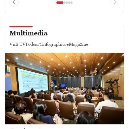
Multimedia
VnE TV
Podcast
Infographics
eMagazine