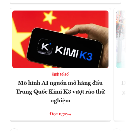
Kinh tế số
Mô hình AI nguồn mở hàng đầu
Đề 
Trung Quốc Kimi K3 vượt rào thử
gia
nghiệm
Đọc ngay