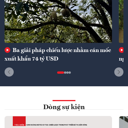
Ba giải pháp chiến lược nhằm cán mốc
xuất khẩu 74 tỷ USD
ngu
Dòng sự kiện