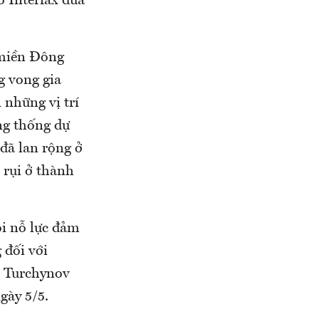
o Interfax đưa
 miền Đông
g vong gia
những vị trí
ng thống dự
 đã lan rộng ở
 rụi ở thành
ôi nỗ lực đảm
 đối với
r Turchynov
gày 5/5.