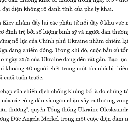
ục dân thường khác bị thương trong ngày 5/5 - the
 đại diện không rõ danh tính của phe ly khai.
a Kiev nhằm đẩy lui các phần tử nổi dậy ở khu vực
ơ đình trệ bởi số lượng binh sỹ và người dân thươn
hững nỗ lực của Chính phủ Ukraine nhằm chiếm lại 
ga đang chiếm đóng. Trong khi đó, cuộc bầu cử tổ
ào ngày 25/5 của Ukraine đang đến rất gần. Bạo lực
hi khoảng 40 người chết trong một tòa nhà bị thiêu
 cuối tuần trước.
chạp của chiến dịch chống khủng bố là do chúng t
n của các công dân và ngăn chặn xảy ra thương vong
ân thường”, quyền Tổng thống Ukraine Olesksand
ướng Đức Angela Merkel trong một cuộc điện đàm n