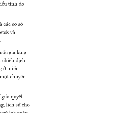
iểu tình do
à các cơ sở
etsk và
.
uốc gia láng
 chiến dịch
g ở miền
, một chuyên
 giải quyết
g, lịch sử cho