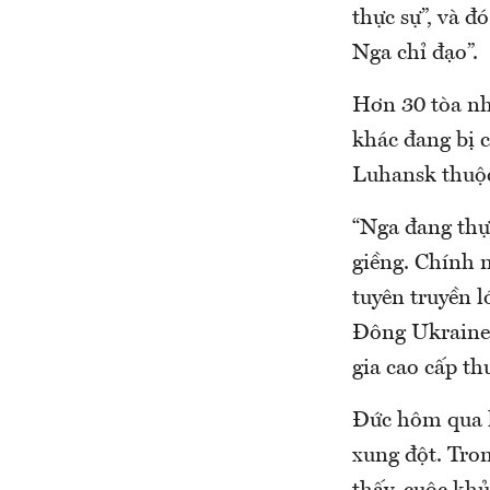
thực sự”, và đ
Nga chỉ đạo”.
Hơn 30 tòa nhà
khác đang bị 
Luhansk thuộc
“Nga đang thự
giềng. Chính 
tuyên truyền 
Đông Ukraine 
gia cao cấp t
Đức hôm qua lê
xung đột. Tron