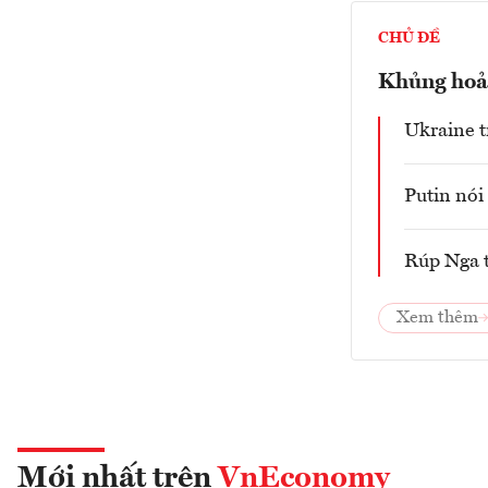
CHỦ ĐỀ
Khủng hoản
Ukraine t
Putin nói 
Rúp Nga 
Xem thêm
Mới nhất trên
VnEconomy