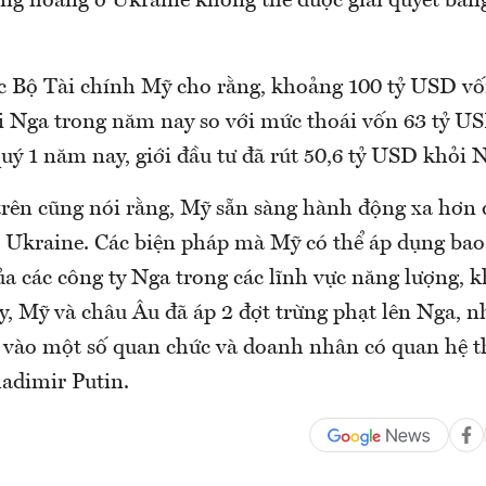
ủng hoảng ở Ukraine không thể được giải quyết bằn
 Bộ Tài chính Mỹ cho rằng, khoảng 100 tỷ USD vốn
i Nga trong năm nay so với mức thoái vốn 63 tỷ U
uý 1 năm nay, giới đầu tư đã rút 50,6 tỷ USD khỏi 
trên cũng nói rằng, Mỹ sẵn sàng hành động xa hơn 
ở Ukraine. Các biện pháp mà Mỹ có thể áp dụng ba
ủa các công ty Nga trong các lĩnh vực năng lượng, k
y, Mỹ và châu Âu đã áp 2 đợt trừng phạt lên Nga, 
vào một số quan chức và doanh nhân có quan hệ t
adimir Putin.