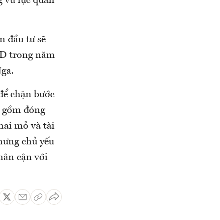
g vũ lực quân
 đầu tư sẽ
SD trong năm
Nga.
để chặn bước
o gồm đóng
hai mỏ và tài
nhưng chủ yếu
hân cận với