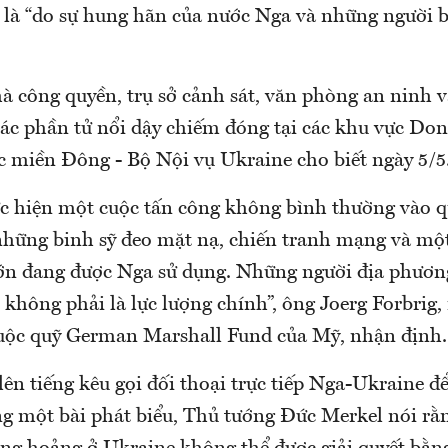
ó là “do sự hung hãn của nước Nga và những người b
 công quyền, trụ sở cảnh sát, văn phòng an ninh v
các phần tử nổi dậy chiếm đóng tại các khu vực Don
 miền Đông - Bộ Nội vụ Ukraine cho biết ngày 5/5
c hiện một cuộc tấn công không bình thường vào q
những binh sỹ đeo mặt nạ, chiến tranh mạng và một
lớn đang được Nga sử dụng. Những người địa phươn
không phải là lực lượng chính”, ông Joerg Forbrig
huộc quỹ German Marshall Fund của Mỹ, nhận định.
n tiếng kêu gọi đối thoại trực tiếp Nga-Ukraine để
g một bài phát biểu, Thủ tướng Đức Merkel nói rằn