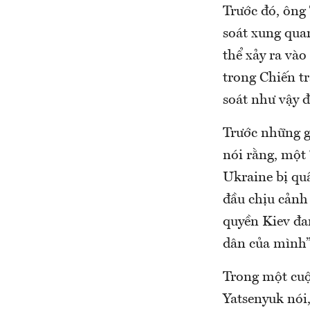
Trước đó, ông 
soát xung qua
thể xảy ra và
trong Chiến t
soát như vậy 
Trước những g
nói rằng, một
Ukraine bị quâ
đầu chịu cảnh
quyền Kiev đa
dân của mình”
Trong một cuộ
Yatsenyuk nói