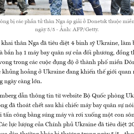
ông bị các phần tử thân Nga áp giải ở Donetsk thuộc mi
ngày 5/5 - Ảnh: AFP/Getty.
 khai thân Nga đã tiêu diệt 4 binh sỹ Ukraine, làm
và bắn hạ 1 máy bay quân sự của đối phương, đồng t
vong trong các cuộc đụng độ ở thành phố miền Đô
c khủng hoảng ở Ukraine đang khiến thế giới quan 
g ngày càng lớn.
mberg dẫn thông tin từ website Bộ Quốc phòng Ukr
ông đã thoát chết sau khi chiếc máy bay quân sự nói 
ai tấn công bằng súng máy và rơi xuống một con sô
ác lực lượng của Chính phủ Ukraine đã tiêu diệt 2