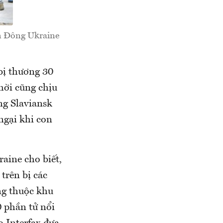
ền Đông Ukraine
 bị thương 30
hời cũng chịu
ng Slaviansk
ngại khi con
aine cho biết,
trên bị các
ng thuộc khu
0 phần tử nổi