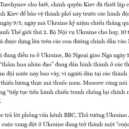
Turchynov cho biết, chính quyền Kiev đã thiết lập 
nh Kiev để bảo vệ thành phố này trước các hành độ
o ngày 9/5, ngày mà Ukraine kỷ niệm chiến thắng qu
ranh Thế giới thứ 2. Bộ Nội vụ Ukraine cho hay, 10
đã được dựng lên trên các con đường chính dẫn vào 
ì đang diễn ra ở Ukraine, Bộ Ngoại giao Nga ngày 5
 “thảm họa nhân đạo” đang dần hình thành ở các t
n đội nước này bao vây, vì người dân tại các thành
 thiếu lương thực mà thuốc men. Moscow cũng nói 
ng “tiếp tục tiến hành chiến tranh chống lại chính
.
c trả lời phỏng vấn kênh BBC, Thủ tướng Ukraine 
, cuộc xung đột ở Ukraine đang trở thành một “cuộ