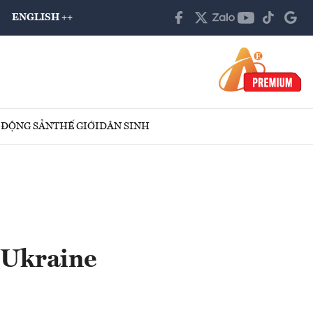
ENGLISH ++
 ĐỘNG SẢN
THẾ GIỚI
DÂN SINH
 Ukraine