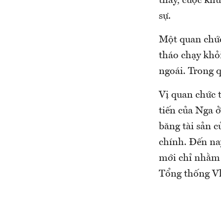
thấy, cuộc kh
sự.
Một quan chức
tháo chạy khỏ
ngoái. Trong q
Vị quan chức 
tiến của Nga 
băng tài sản c
chính. Đến na
mới chỉ nhằm 
Tổng thống Vl