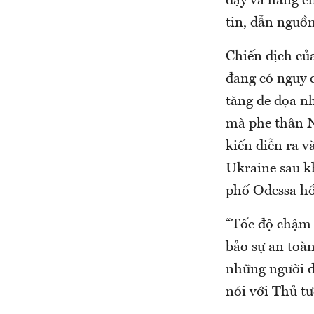
dậy và hàng ch
tin, dẫn nguồn
Chiến dịch củ
đang có nguy c
tăng đe dọa n
mà phe thân N
kiến diễn ra v
Ukraine sau k
phố Odessa hồi
“Tốc độ chậm 
bảo sự an toà
những người d
nói với Thủ t