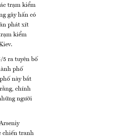
các trạm kiểm
ng gây hấn có
ân phát xít
 trạm kiểm
Kiev.
/5 ra tuyên bố
hành phố
 phố này bắt
rằng, chính
 những người
Arseniy
c chiến tranh