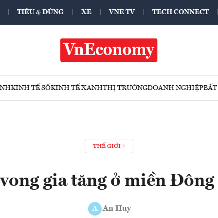
TIÊU & DÙNG
XE
VNE TV
TECH CONNECT
ÍNH
KINH TẾ SỐ
KINH TẾ XANH
THỊ TRƯỜNG
DOANH NGHIỆP
BẤT
THẾ GIỚI
vong gia tăng ở miền Đông
An Huy
A