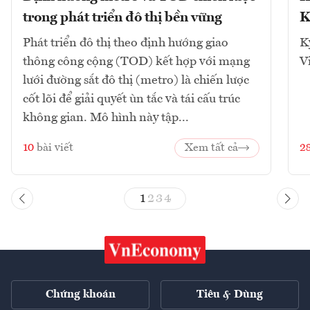
trong phát triển đô thị bền vững
K
Phát triển đô thị theo định hướng giao
K
thông công cộng (TOD) kết hợp với mạng
V
lưới đường sắt đô thị (metro) là chiến lược
cốt lõi để giải quyết ùn tắc và tái cấu trúc
không gian. Mô hình này tập...
10
bài viết
Xem tất cả
2
1
2
3
4
Chứng khoán
Tiêu & Dùng