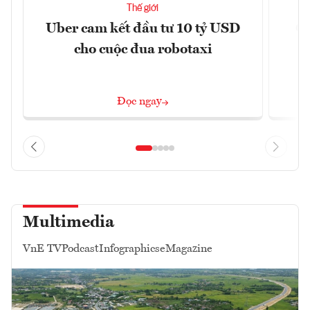
Thế giới
Uber cam kết đầu tư 10 tỷ USD
Cá
cho cuộc đua robotaxi
Đọc ngay
Multimedia
VnE TV
Podcast
Infographics
eMagazine