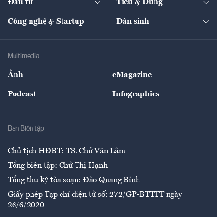
Đầu tư
Tiêu & Dùng
Quản trị số
Cafe BĐS
Thị trường
Kinh doanh
Kết nối
Tạp chí kinh tế Việt Nam
eMagazine
Nhà đầu tư
Du lịch
Công nghệ & Startup
Dân sinh
Tư vấn
Nông sản
Doanh nhân
Tư vấn Tiêu & Dùng
Infographics
Hạ tầng
Sức khỏe
Khung pháp lý
Doanh nghiệp
Địa phương
Thị trường
Bảo hiểm
Multimedia
Sự kiện
Nhân lực
Ảnh
eMagazine
Đẹp +
An sinh
Podcast
Infographics
Giải trí
Y tế
Nhà
Ban Biên tập
Ẩm thực
Chủ tịch HĐBT: TS. Chử Văn Lâm
Tổng biên tập: Chử Thị Hạnh
Tổng thư ký tòa soạn: Đào Quang Bính
Giấy phép Tạp chí điện tử số: 272/GP-BTTTT ngày
26/6/2020