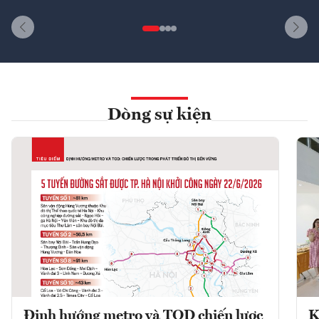
Dòng sự kiện
Định hướng metro và TOD chiến lược
K