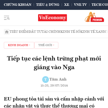
CHỨNG KHOÁN
TIÊU & DÙNG
XE
VNE TV
TECH CO
TIÊU ĐIỂM
ĐẦU TƯ
TÀI CHÍNH
KINH TẾ SỐ
KINH TẾ XANH
KINH DOANH
THẾ GIỚI
Tiếp tục các lệnh trừng phạt mới
giáng vào Nga
Tâm Anh
T
15:28, 29/07/2014
EU phong tỏa tài sản và cấm nhập cảnh với
các nhân vật và thực thể thương mại có