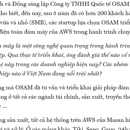
h và Đồng sáng lập Công ty TNHH Quốc tế OSAM, 
ho biết, đến nay, sau 5 năm đã có hơn 200 khách hà
vừa và nhỏ (SMB), các startup lựa chọn OSAM triể
 điện toán đám mây của AWS trong hành trình chuyể
 mây là một công nghệ quan trọng trong hành trìn
p. Qua thực tế triển khai, ông đánh giá thế nào về
ệ này trong các doanh nghiệp hiện nay? Các nhóm 
hiệp nào ở Việt Nam đang nổi trội nhất?
g mà OSAM đã tư vấn và triển khai giải pháp đám
ộng ở tất cả các ngành tài chính, sản xuất, truyền th
c …
g sản xuất, tất cả hệ thống trên AWS của Masan h
 và xử lý. Ở các mảng khác, Tiki, Sapo, Gapo, 24h;