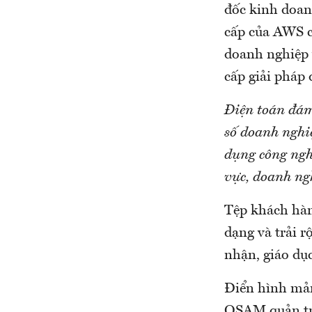
đốc kinh doan
cấp của AWS c
doanh nghiệp 
cấp giải pháp
Điện toán đám
số doanh nghiệ
dụng công ngh
vực, doanh ng
Tệp khách hàn
dạng và trải r
nhận, giáo dụ
Điển hình mản
OSAM quản trị