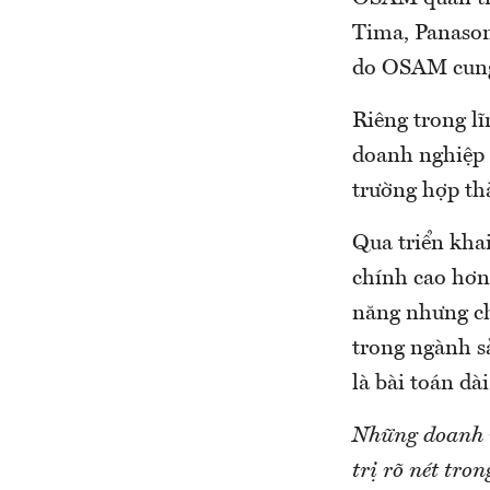
Tima, Panason
do OSAM cung c
Riêng trong lĩ
doanh nghiệp 
trường hợp thà
Qua triển khai
chính cao hơn
năng nhưng ch
trong ngành s
là bài toán dà
Những doanh n
trị rõ nét tro