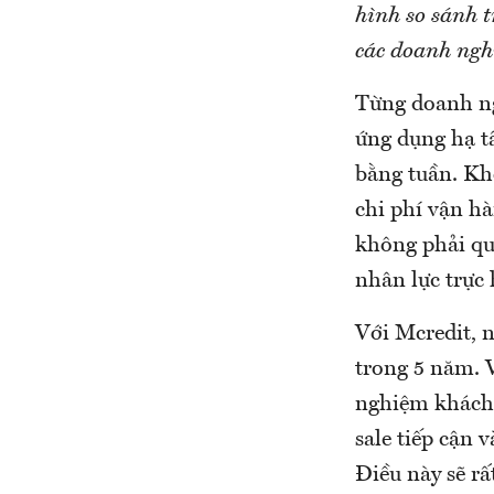
hình so sánh 
các doanh ngh
Từng doanh ng
ứng dụng hạ tầ
bằng tuần. Kh
chi phí vận h
không phải qu
nhân lực trực
Với Mcredit, 
trong 5 năm. V
nghiệm khách 
sale tiếp cận 
Điều này sẽ r