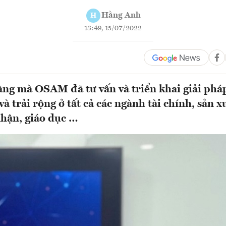
Hằng Anh
H
13:49, 15/07/2022
àng mà OSAM đã tư vấn và triển khai giải ph
à trải rộng ở tất cả các ngành tài chính, sản x
nhận, giáo dục …