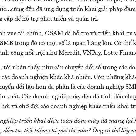
ic…cũng đều đã ứng dụng triển khai giải pháp đ
ấp để hỗ trợ phát triển và quản trị.
nh vực tài chính, OSAM đã hỗ trợ và triển khai, tư
SMB trong đó có một số là ngân hàng lớn. Có thể 
nh công nổi trội như Mcredit, VNPay, Lotte Financ
, tôi nhận thấy, nhu cầu chuyển đổi số trong các d
 các doanh nghiệp khác khá nhiều. Còn những khá
uyển đổi lâu hơn đa phần là các doanh nghiệp SM
ản xuất. Các doanh nghiệp này đều đã tính đến chu
i hơi và chờ đợi các doanh nghiệp khác triển khai tr
ghiệp triển khai điện toán đám mây đã mang lại h
ng đầu tư, tiết kiệm chi phí thế nào? Ông có thể lấy 