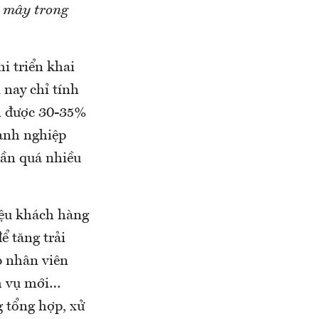
m mây trong
i triển khai
 nay chỉ tính
m được 30-35%
oanh nghiệp
cần quá nhiều
iệu khách hàng
ể tăng trải
p nhân viên
ch vụ mới…
g tổng hợp, xử