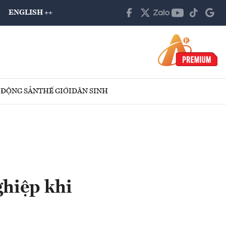
ENGLISH ++
 ĐỘNG SẢN
THẾ GIỚI
DÂN SINH
ghiệp khi