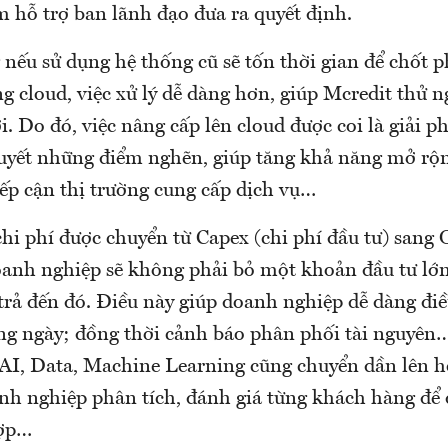
m hỗ trợ ban lãnh đạo đưa ra quyết định.
nếu sử dụng hệ thống cũ sẽ tốn thời gian để chốt 
g cloud, việc xử lý dễ dàng hơn, giúp Mcredit thử 
 Do đó, việc nâng cấp lên cloud được coi là giải ph
quyết những điểm nghẽn, giúp tăng khả năng mở rộn
iếp cận thị trường cung cấp dịch vụ…
i phí được chuyển từ Capex (chi phí đầu tư) sang 
oanh nghiệp sẽ không phải bỏ một khoản đầu tư lớ
trả đến đó. Điều này giúp doanh nghiệp dễ dàng điề
àng ngày; đồng thời cảnh báo phân phối tài nguyên
 AI, Data, Machine Learning cũng chuyển dần lên h
h nghiệp phân tích, đánh giá từng khách hàng để 
hợp…