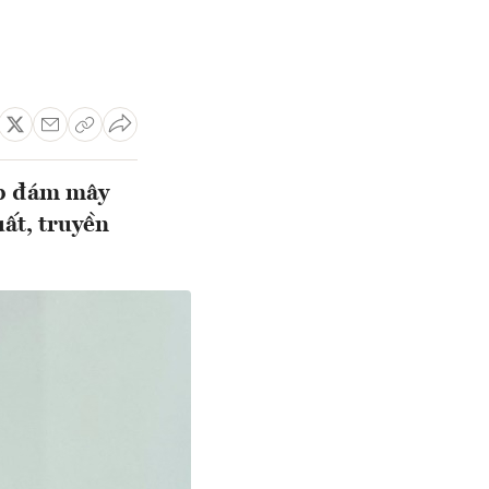
áp đám mây
uất, truyền