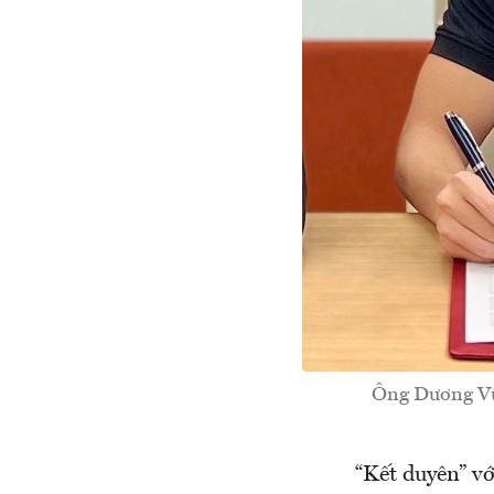
Ông Dương Vũ
“Kết duyên” v