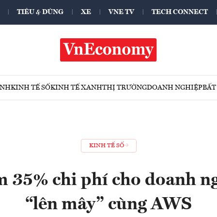
TIÊU & DÙNG
XE
VNE TV
TECH CONNECT
ÍNH
KINH TẾ SỐ
KINH TẾ XANH
THỊ TRƯỜNG
DOANH NGHIỆP
BẤT
KINH TẾ SỐ
m 35% chi phí cho doanh n
“lên mây” cùng AWS