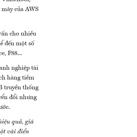
ám mây của AWS
 vấn cho nhiều
kể đến một số
e, F88...
oanh nghiệp tài
ch hàng tiềm
B truyền thống
yển đổi nhưng
ước.
iệu quả, giá
một vài điển