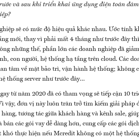
trước và sau khi triển khai ứng dụng điện toán đá
iệp?
hiệp sẽ có mức độ hiệu quả khác nhau. Ước tính kh
ng mới, thay vì phải mất 4 tháng như trước đây thì
ông những thế, phần lớn các doanh nghiệp đã giả
ành, con người, hệ thống hạ tầng trên cloud. Các d
an tâm về mặt bảo trì, vận hành hệ thống; không 
 hệ thống server như trước đây…
ngay từ năm 2020 đã có tham vọng sẽ tiếp cận 10 tr
ì vậy, đơn vị này luôn trăn trở tìm kiếm giải pháp đ
hàng, tương tác giữa khách hàng và kênh sale, giú
và bán các gói vay dễ dàng hơn, cung cấp các gói dị
ất khó thực hiện nếu Mcredit không có một hệ thốn