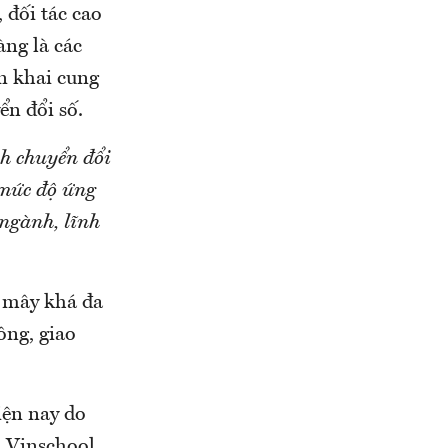
đối tác cao
ng là các
n khai cung
n đổi số.
h chuyển đổi
 mức độ ứng
ngành, lĩnh
 mây khá đa
ông, giao
iện nay do
 Vinschool,