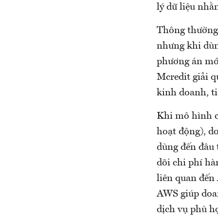
lý dữ liệu nhằ
Thông thường 
nhưng khi dùn
phương án mới.
Mcredit giải 
kinh doanh, t
Khi mô hình ch
hoạt động), d
dùng đến đâu 
dõi chi phí h
liên quan đến
AWS giúp doan
dịch vụ phù 