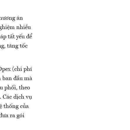
phương án
nghiệm nhiều
áp tất yếu để
g, tăng tốc
Opex (chi phí
n ban đầu mà
u phối, theo
… Các dịch vụ
ệ thống của
đưa ra gói