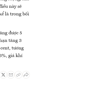
điều này sẽ
ể là trong bối
tăng được 5
 hạn tăng 3
 cent, tương
3%, giá khí