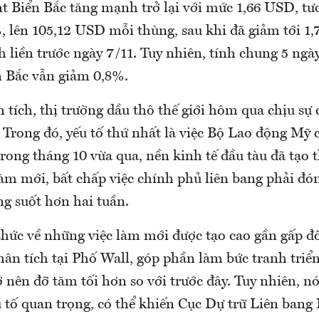
nt Biển Bắc tăng mạnh trở lại với mức 1,66 USD, tư
, lên 105,12 USD mỗi thùng, sau khi đã giảm tới 1
h liền trước ngày 7/11. Tuy nhiên, tính chung 5 ngày
n Bắc vẫn giảm 0,8%.
 tích, thị trường dầu thô thế giới hôm qua chịu sự 
. Trong đó, yếu tố thứ nhất là việc Bộ Lao động Mỹ
trong tháng 10 vừa qua, nền kinh tế đầu tàu đã tạo
làm mới, bất chấp việc chính phủ liên bang phải đó
ng suốt hơn hai tuần.
thức về những việc làm mới được tạo cao gần gấp đô
hân tích tại Phố Wall, góp phần làm bức tranh triển
 nên đỡ tăm tối hơn so với trước đây. Tuy nhiên, nó
 tố quan trọng, có thể khiến Cục Dự trữ Liên bang