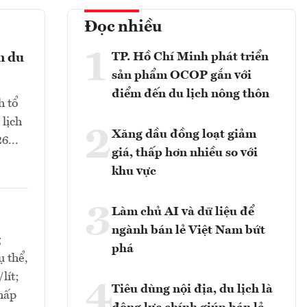
Đọc nhiều
1
TP. Hồ Chí Minh phát triển
n du
sản phẩm OCOP gắn với
điểm đến du lịch nông thôn
h tổ
 lịch
2
Xăng dầu đồng loạt giảm
6...
giá, thấp hơn nhiều so với
khu vực
3
Làm chủ AI và dữ liệu để
ngành bán lẻ Việt Nam bứt
g
phá
ụ thể,
lít;
4
Tiêu dùng nội địa, du lịch là
thấp