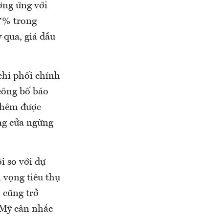
ơng ứng với
,7% trong
 qua, giá dầu
chi phối chính
 công bố báo
 thêm được
ng cửa ngừng
i so với dự
 vọng tiêu thụ
 cũng trở
 Mỹ cân nhắc