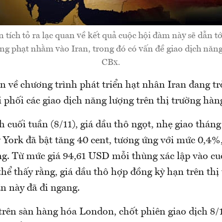
tích tỏ ra lạc quan về kết quả cuộc hội đàm này sẽ dẫn tớ
ng phạt nhằm vào Iran, trong đó có vấn đề giao dịch năn
CBx.
 về chương trình phát triển hạt nhân Iran đang tr
 phối các giao dịch năng lượng trên thị trường hàn
h cuối tuần (8/11), giá dầu thô ngọt, nhẹ giao tháng
York đã bật tăng 40 cent, tương ứng với mức 0,4%,
. Từ mức giá 94,61 USD mỗi thùng xác lập vào cuố
thể thấy rằng, giá dầu thô hợp đồng kỳ hạn trên th
n này đã đi ngang.
trên sàn hàng hóa London, chốt phiên giao dịch 8/1