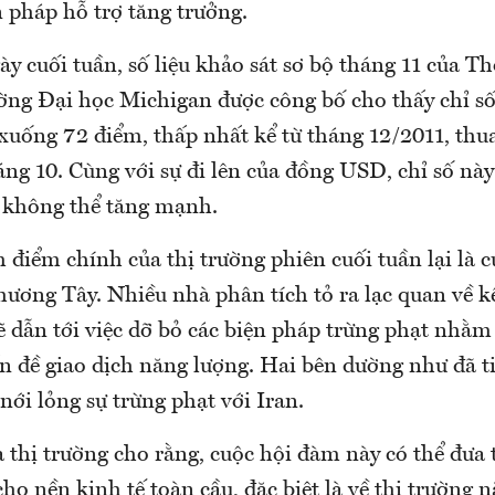
n pháp hỗ trợ tăng trưởng.
ày cuối tuần, số liệu khảo sát sơ bộ tháng 11 của 
ờng Đại học Michigan được công bố cho thấy chỉ số
xuống 72 điểm, thấp nhất kể từ tháng 12/2011, thu
ng 10. Cùng với sự đi lên của đồng USD, chỉ số này
 không thể tăng mạnh.
m điểm chính của thị trường phiên cuối tuần lại là
hương Tây. Nhiều nhà phân tích tỏ ra lạc quan về k
 dẫn tới việc dỡ bỏ các biện pháp trừng phạt nhằm
n đề giao dịch năng lượng. Hai bên dường như đã ti
nới lỏng sự trừng phạt với Iran.
 thị trường cho rằng, cuộc hội đàm này có thể đưa 
 cho nền kinh tế toàn cầu, đặc biệt là về thị trường 