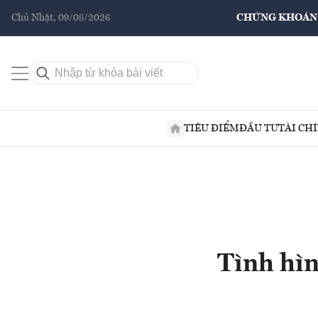
Chủ Nhật, 09/08/2026
CHỨNG KHOÁN
TIÊU ĐIỂM
ĐẦU TƯ
TÀI CH
Tình hìn