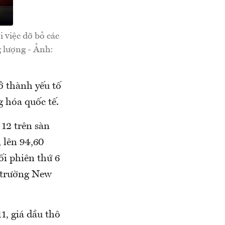
i việc dỡ bỏ các
g lượng - Ảnh:
ở thành yếu tố
g hóa quốc tế.
 12 trên sàn
 lên 94,60
i phiên thứ 6
ị trường New
1, giá dầu thô