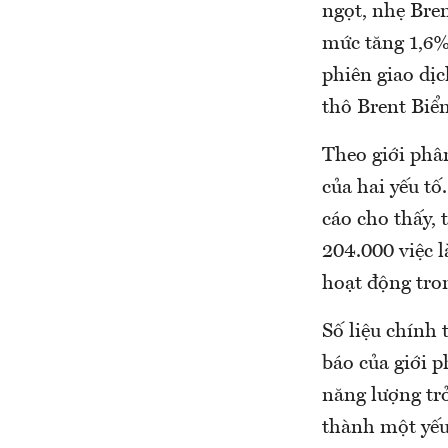
ngọt, nhẹ Bre
mức tăng 1,6%
phiên giao dịc
thô Brent Biể
Theo giới phân
của hai yếu tố
cáo cho thấy, 
204.000 việc 
hoạt động tro
Số liệu chính 
báo của giới p
năng lượng trở
thành một yếu