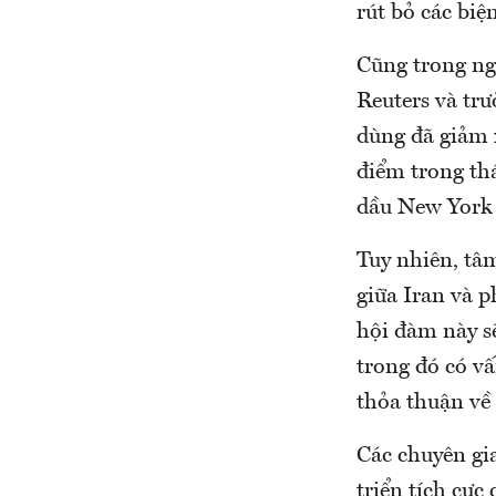
rút bỏ các biệ
Cũng trong ng
Reuters và trư
dùng đã giảm 
điểm trong thá
dầu New York
Tuy nhiên, tâ
giữa Iran và p
hội đàm này sẽ
trong đó có vấ
thỏa thuận về 
Các chuyên gia
triển tích cực