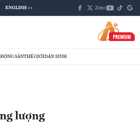
ENGLISH ++
 ĐỘNG SẢN
THẾ GIỚI
DÂN SINH
ăng lượng