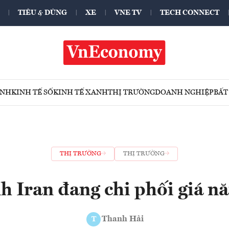
TIÊU & DÙNG
XE
VNE TV
TECH CONNECT
ÍNH
KINH TẾ SỐ
KINH TẾ XANH
THỊ TRƯỜNG
DOANH NGHIỆP
BẤT
THỊ TRƯỜNG
THỊ TRƯỜNG
h Iran đang chi phối giá n
Thanh Hải
T