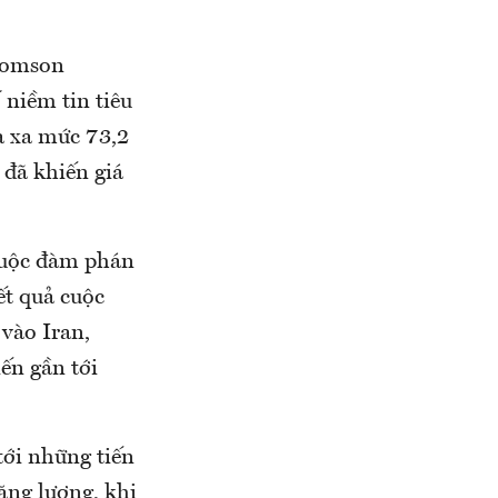
Thomson
 niềm tin tiêu
a xa mức 73,2
 đã khiến giá
 cuộc đàm phán
ết quả cuộc
 vào Iran,
ến gần tới
tới những tiến
năng lượng, khi