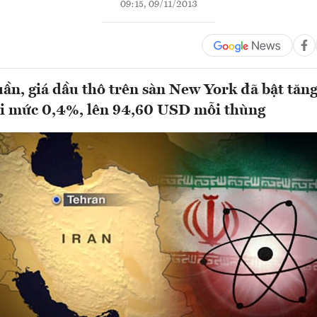
09:15, 09/11/2013
uần, giá dầu thô trên sàn New York đã bật tăng
ới mức 0,4%, lên 94,60 USD mỗi thùng