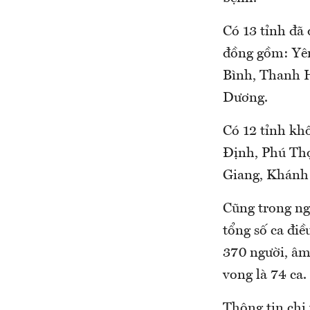
Có 13 tỉnh đã
đồng gồm: Yê
Bình, Thanh Hó
Dương.
Có 12 tỉnh kho
Định, Phú Tho
Giang, Khánh H
Cũng trong ngày
tổng số ca điều
370 người, âm t
vong là 74 ca.
Thông tin chi t