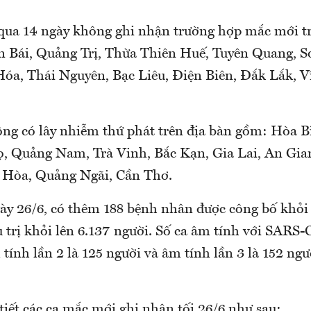
 qua 14 ngày không ghi nhận trường hợp mắc mới t
n Bái, Quảng Trị, Thừa Thiên Huế, Tuyên Quang, 
a, Thái Nguyên, Bạc Liêu, Điện Biên, Đắk Lắk, V
̂ng có lây nhiễm thứ phát trên địa bàn gồm: Hòa
̣, Quảng Nam, Trà Vinh, Bắc Kạn, Gia Lai, An Gia
òa, Quảng Ngãi, Cần Thơ.
 26/6, có thêm 188 bệnh nhân được công bố khỏi
 trị khỏi lên 6.137 người. Số ca âm tính với SARS
ính lần 2 là 125 người và âm tính lần 3 là 152 người. 
iết các ca mắc mới ghi nhận tối 26/6 như sau: