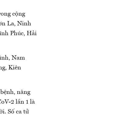
rong cộng
Sơn La, Ninh
ĩnh Phúc, Hải
 Bình, Nam
ng, Kiên
 bệnh, nâng
-CoV-2 lần 1 là
Số ca tử