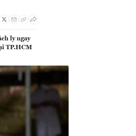
ách ly ngay
 tại TP.HCM