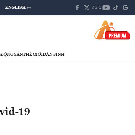
ENGLISH ++
 ĐỘNG SẢN
THẾ GIỚI
DÂN SINH
vid-19