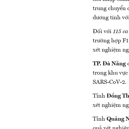
trung chuyển ca
dương tính v
Đối với
115 ca 
trường hợp F1
xét nghiệm n
TP. Đà Nẵng
c
trong khu vực đ
SARS-CoV-2.
Tỉnh
Đồng T
xét nghiệm n
Tỉnh
Quảng N
quả xét nghie