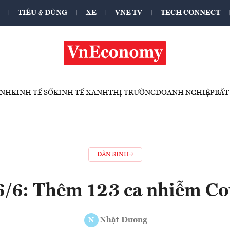
TIÊU & DÙNG
XE
VNE TV
TECH CONNECT
ÍNH
KINH TẾ SỐ
KINH TẾ XANH
THỊ TRƯỜNG
DOANH NGHIỆP
BẤT
DÂN SINH
6/6: Thêm 123 ca nhiễm Co
Nhật Dương
N