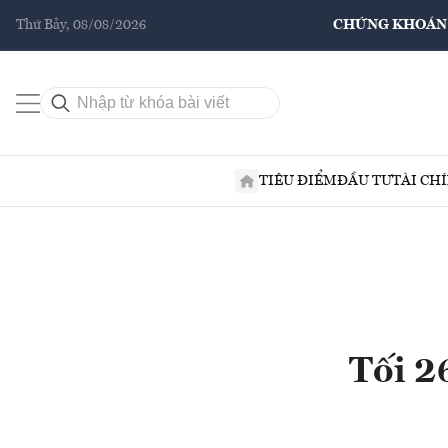
Thứ Bảy, 08/08/2026
CHỨNG KHOÁN
TIÊU ĐIỂM
ĐẦU TƯ
TÀI CH
Tối 2