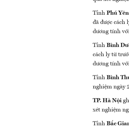
Tỉnh
Phú Yên
đã được cách
dương tính v
Tỉnh
Bình Dư
cách ly từ tru
dương tính v
Tỉnh
Bình Th
nghiệm ngày 
TP. Hà Nội
ghi
xét nghiệm n
Tỉnh
Bắc Gia