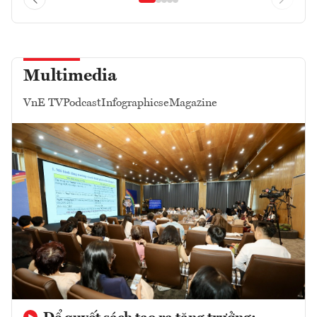
Multimedia
VnE TV
Podcast
Infographics
eMagazine