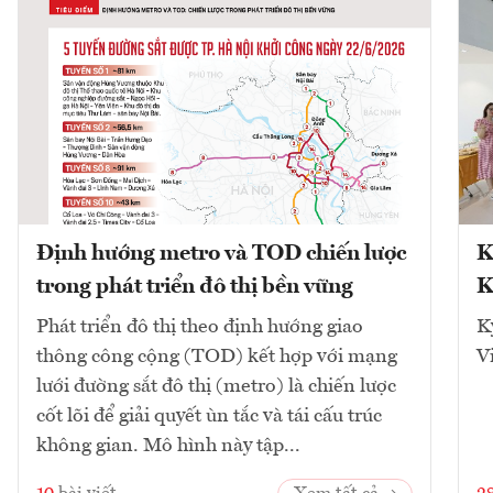
Định hướng metro và TOD chiến lược
K
trong phát triển đô thị bền vững
K
Phát triển đô thị theo định hướng giao
K
thông công cộng (TOD) kết hợp với mạng
V
lưới đường sắt đô thị (metro) là chiến lược
cốt lõi để giải quyết ùn tắc và tái cấu trúc
không gian. Mô hình này tập...