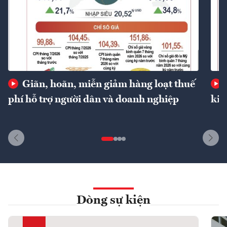
Giãn, hoãn, miễn giảm hàng loạt thuế
phí hỗ trợ người dân và doanh nghiệp
kin
Dòng sự kiện