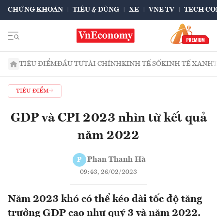
CHỨNG KHOÁN
TIÊU & DÙNG
XE
VNE TV
TECH CO
TIÊU ĐIỂM
ĐẦU TƯ
TÀI CHÍNH
KINH TẾ SỐ
KINH TẾ XANH
TIÊU ĐIỂM
GDP và CPI 2023 nhìn từ kết quả
năm 2022
Phan Thanh Hà
P
09:43, 26/02/2023
Năm 2023 khó có thể kéo dài tốc độ tăng
trưởng GDP cao như quý 3 và năm 2022.