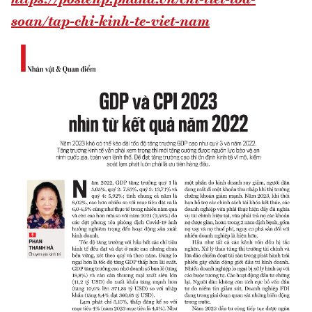
https://postenp.phaha.vn/chi-tiet-toa-
soan/tap-chi-kinh-te-viet-nam