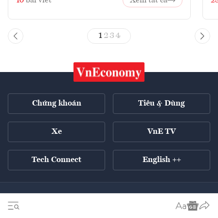
10
bài viết
Xem tất cả
2
1
2
3
4
Chứng khoán
Tiêu & Dùng
Xe
VnE TV
Tech Connect
English ++
Tất cả chuyên mục
Kinh tế xanh
Tiêu điểm