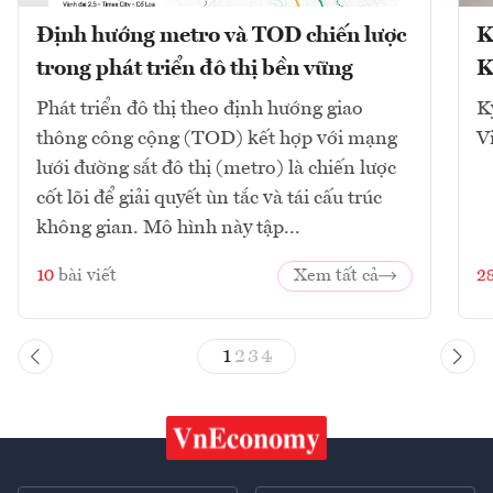
Định hướng metro và TOD chiến lược
K
trong phát triển đô thị bền vững
K
Phát triển đô thị theo định hướng giao
K
thông công cộng (TOD) kết hợp với mạng
V
lưới đường sắt đô thị (metro) là chiến lược
cốt lõi để giải quyết ùn tắc và tái cấu trúc
không gian. Mô hình này tập...
10
bài viết
Xem tất cả
2
1
2
3
4