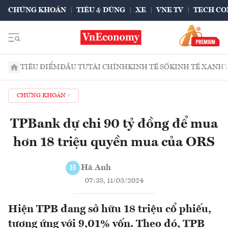
CHỨNG KHOÁN
TIÊU & DÙNG
XE
VNE TV
TECH CO
TIÊU ĐIỂM
ĐẦU TƯ
TÀI CHÍNH
KINH TẾ SỐ
KINH TẾ XANH
CHỨNG KHOÁN
TPBank dự chi 90 tỷ đồng để mua
hơn 18 triệu quyền mua của ORS
Hà Anh
H
07:38, 11/03/2024
Hiện TPB đang sở hữu 18 triệu cổ phiếu,
tương ứng với 9,01% vốn. Theo đó, TPB