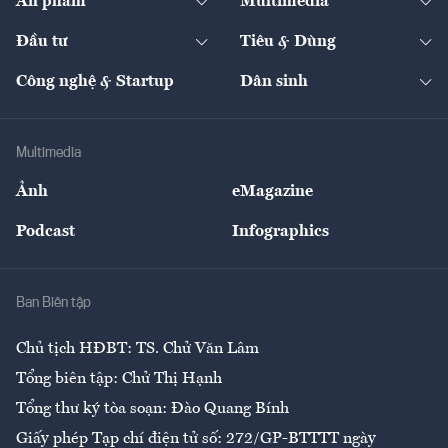
Ấn phẩm
Multimedia
Khung pháp lý
Start-up
Dự án
Công nghiệp
Chuyển động 24h
Đối thoại
The Guide
Video
Đầu tư
Tiêu & Dùng
Quản trị số
Cafe BĐS
Thị trường
Kinh doanh
Kết nối
Tạp chí kinh tế Việt Nam
eMagazine
Nhà đầu tư
Du lịch
Công nghệ & Startup
Dân sinh
Tư vấn
Nông sản
Doanh nhân
Tư vấn Tiêu & Dùng
Infographics
Hạ tầng
Sức khỏe
Khung pháp lý
Doanh nghiệp
Địa phương
Thị trường
Bảo hiểm
Multimedia
Sự kiện
Nhân lực
Ảnh
eMagazine
Đẹp +
An sinh
Podcast
Infographics
Giải trí
Y tế
Nhà
Ban Biên tập
Ẩm thực
Chủ tịch HĐBT: TS. Chử Văn Lâm
Tổng biên tập: Chử Thị Hạnh
Tổng thư ký tòa soạn: Đào Quang Bính
Giấy phép Tạp chí điện tử số: 272/GP-BTTTT ngày