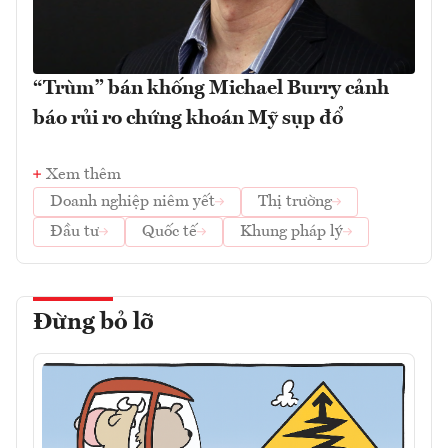
“Trùm” bán khống Michael Burry cảnh
báo rủi ro chứng khoán Mỹ sụp đổ
Xem thêm
Doanh nghiệp niêm yết
Thị trường
Đầu tư
Quốc tế
Khung pháp lý
Đừng bỏ lỡ