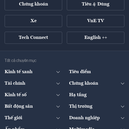
Chứng khoán
Tiêu & Dùng
Xe
VnE TV
Tech Connect
English ++
Tất cả chuyên mục
Kinh tế xanh
Tiêu điểm
Chuyển động xanh
Tài chính
Chứng khoán
Pháp lý
Ngân hàng
Doanh nghiệp niêm yết
Kinh tế số
Hạ tầng
Thương hiệu xanh
Thị trường vốn
Thị trường
Sản phẩm - Thị trường
Bất động sản
Thị trường
Diễn đàn
Thuế
Đầu tư
Tài sản số
Chính sách
Xuất nhập khẩu
Thế giới
Doanh nghiệp
Bảo hiểm
Quốc tế
Dịch vụ số
Thị trường
Khung pháp lý
Kinh tế
Chuyển động