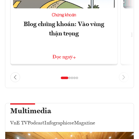
Chứng khoán
Blog chứng khoán: Vào vùng
V
thận trọng
ph
Đọc ngay
Multimedia
VnE TV
Podcast
Infographics
eMagazine