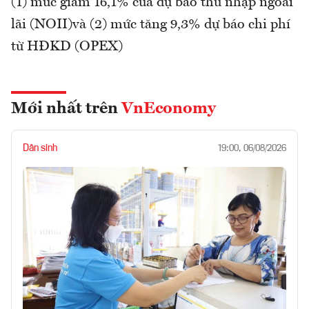
(1) mức giảm 16,1% của dự báo thu nhập ngoài
lãi (NOII)và (2) mức tăng 9,3% dự báo chi phí
từ HĐKD (OPEX)
Mới nhất trên
VnEconomy
Dân sinh
19:00, 06/08/2026