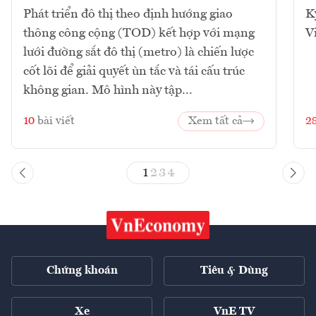
Phát triển đô thị theo định hướng giao
K
thông công cộng (TOD) kết hợp với mạng
V
lưới đường sắt đô thị (metro) là chiến lược
cốt lõi để giải quyết ùn tắc và tái cấu trúc
không gian. Mô hình này tập...
10
bài viết
Xem tất cả
2
1
2
3
4
Chứng khoán
Tiêu & Dùng
Xe
VnE TV