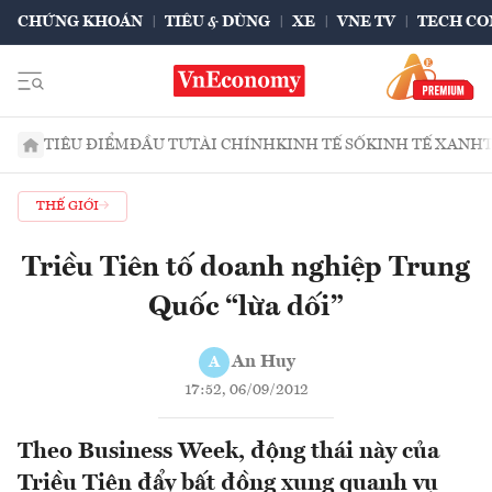
CHỨNG KHOÁN
TIÊU & DÙNG
XE
VNE TV
TECH CO
TIÊU ĐIỂM
ĐẦU TƯ
TÀI CHÍNH
KINH TẾ SỐ
KINH TẾ XANH
THẾ GIỚI
Triều Tiên tố doanh nghiệp Trung
Quốc “lừa dối”
An Huy
A
17:52, 06/09/2012
Theo Business Week, động thái này của
Triều Tiên đẩy bất đồng xung quanh vụ