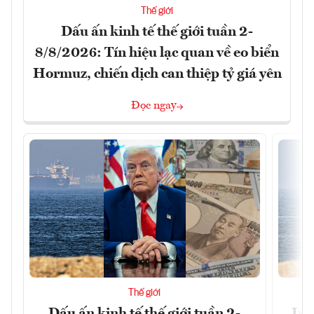
Thế giới
Dấu ấn kinh tế thế giới tuần 2-
8/8/2026: Tín hiệu lạc quan về eo biển
Hormuz, chiến dịch can thiệp tỷ giá yên
Đọc ngay
Thế giới
Dấu ấn kinh tế thế giới tuần 2-
Ira