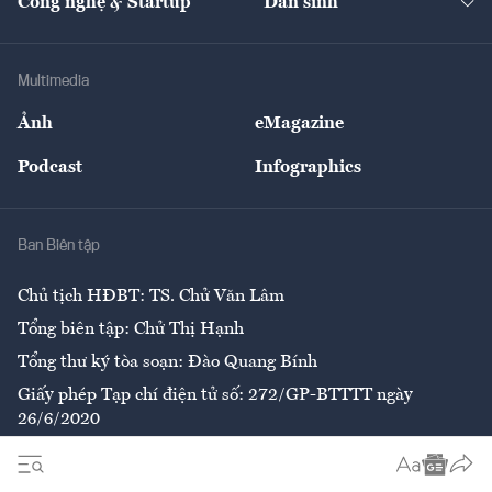
Công nghệ & Startup
Dân sinh
Tư vấn
Nông sản
Doanh nhân
Tư vấn Tiêu & Dùng
Infographics
Hạ tầng
Sức khỏe
Khung pháp lý
Doanh nghiệp
Địa phương
Thị trường
Bảo hiểm
Multimedia
Sự kiện
Nhân lực
Ảnh
eMagazine
Đẹp +
An sinh
Podcast
Infographics
Giải trí
Y tế
Nhà
Ban Biên tập
Ẩm thực
Chủ tịch HĐBT: TS. Chử Văn Lâm
Tổng biên tập: Chử Thị Hạnh
Tổng thư ký tòa soạn: Đào Quang Bính
Giấy phép Tạp chí điện tử số: 272/GP-BTTTT ngày
26/6/2020