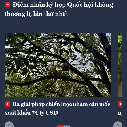
Điểm nhấn kỳ họp Quốc hội không
thường lệ lần thứ nhất
Ba giải pháp chiến lược nhằm cán mốc
xuất khẩu 74 tỷ USD
ngu