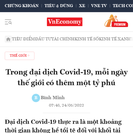
CHỨNG KHOÁN
TIÊU & DÙNG
XE
VNE TV
TECH CO
TIÊU ĐIỂM
ĐẦU TƯ
TÀI CHÍNH
KINH TẾ SỐ
KINH TẾ XANH
THẾ GIỚI
Trong đại dịch Covid-19, mỗi ngày
thế giới có thêm một tỷ phú
Bình Minh
B
07:48, 24/05/2022
Đại dịch Covid-19 thực ra là một khoảng
thời gian không hề tồi tệ đối với khối tài