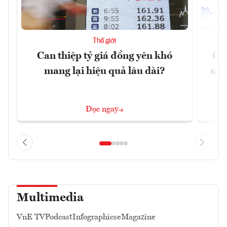
Thế giới
Can thiệp tỷ giá đồng yên khó
Gi
mang lại hiệu quả lâu dài?
sau
Đọc ngay
Multimedia
VnE TV
Podcast
Infographics
eMagazine