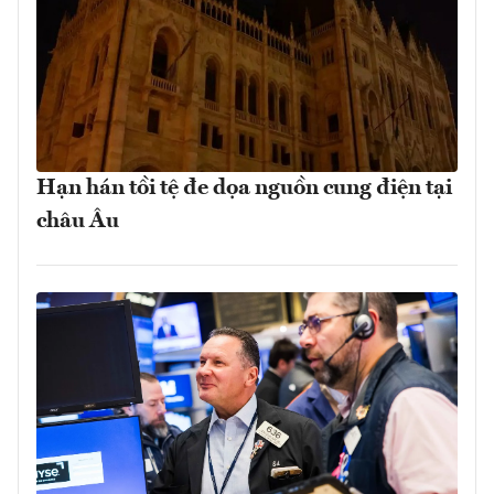
Hạn hán tồi tệ đe dọa nguồn cung điện tại
châu Âu