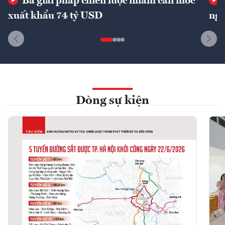
Ba giải pháp chiến lược nhằm cán mốc
xuất khẩu 74 tỷ USD
ngu
Dòng sự kiện