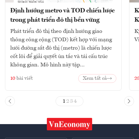
Định hướng metro và TOD chiến lược
K
trong phát triển đô thị bền vững
K
Phát triển đô thị theo định hướng giao
K
thông công cộng (TOD) kết hợp với mạng
V
lưới đường sắt đô thị (metro) là chiến lược
cốt lõi để giải quyết ùn tắc và tái cấu trúc
không gian. Mô hình này tập...
10
bài viết
Xem tất cả
2
1
2
3
4