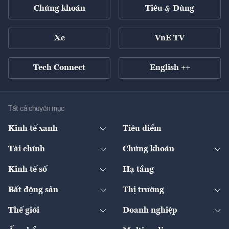
Chứng khoán
Tiêu & Dùng
Xe
VnE TV
Tech Connect
English ++
Tất cả chuyên mục
Kinh tế xanh
Tiêu điểm
Chuyển động xanh
Tài chính
Chứng khoán
Pháp lý
Ngân hàng
Doanh nghiệp niêm yết
Kinh tế số
Hạ tầng
Thương hiệu xanh
Thị trường vốn
Thị trường
Sản phẩm - Thị trường
Bất động sản
Thị trường
Diễn đàn
Thuế
Đầu tư
Tài sản số
Chính sách
Xuất nhập khẩu
Thế giới
Doanh nghiệp
Bảo hiểm
Quốc tế
Dịch vụ số
Thị trường
Khung pháp lý
Kinh tế
Chuyển động