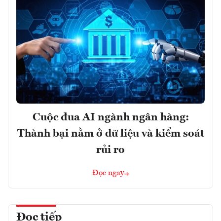
Cuộc đua AI ngành ngân hàng:
Thành bại nằm ở dữ liệu và kiểm soát
rủi ro
Đọc ngay
Đọc tiếp