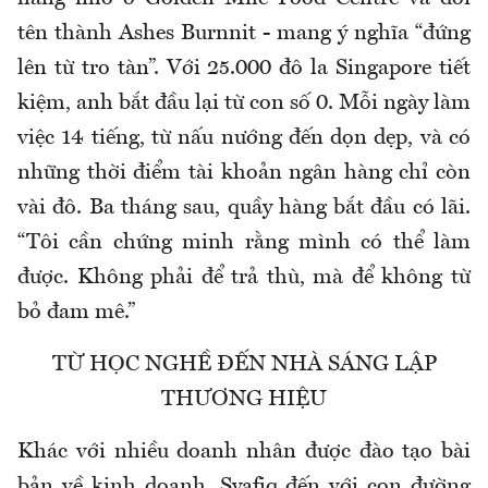
tên thành Ashes Burnnit - mang ý nghĩa “đứng
lên từ tro tàn”. Với 25.000 đô la Singapore tiết
kiệm, anh bắt đầu lại từ con số 0. Mỗi ngày làm
việc 14 tiếng, từ nấu nướng đến dọn dẹp, và có
những thời điểm tài khoản ngân hàng chỉ còn
vài đô. Ba tháng sau, quầy hàng bắt đầu có lãi.
“Tôi cần chứng minh rằng mình có thể làm
được. Không phải để trả thù, mà để không từ
bỏ đam mê.”
TỪ HỌC NGHỀ ĐẾN NHÀ SÁNG LẬP
THƯƠNG HIỆU
Khác với nhiều doanh nhân được đào tạo bài
bản về kinh doanh, Syafiq đến với con đường