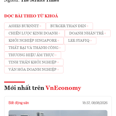
Nguồn:
The Straits Times
ĐỌC BÀI THEO TỪ KHOÁ
ASHES BURNNIT
BURGER THAN ĐEN
CHIẾN LƯỢC KINH DOANH
DOANH NHÂN TRẺ
KHỞI NGHIỆP SINGAPORE
LEE SYAFIQ
THẤT BẠI VÀ THÀNH CÔNG
THƯƠNG HIỆU ẨM THỰC
TINH THẦN KHỞI NGHIỆP
VĂN HÓA DOANH NGHIỆP
Mới nhất trên
VnEconomy
Bất động sản
18:37, 08/08/2026