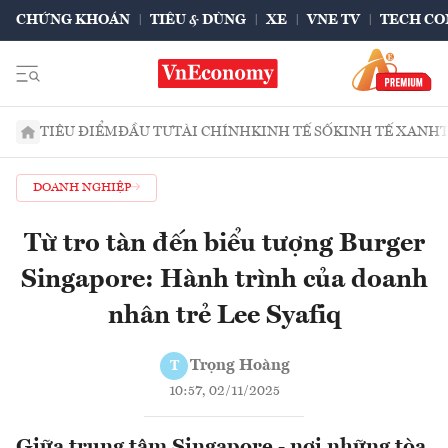
CHỨNG KHOÁN
TIÊU & DÙNG
XE
VNE TV
TECH CO
TIÊU ĐIỂM
ĐẦU TƯ
TÀI CHÍNH
KINH TẾ SỐ
KINH TẾ XANH
DOANH NGHIỆP
Từ tro tàn đến biểu tượng Burger
Singapore: Hành trình của doanh
nhân trẻ Lee Syafiq
Trọng Hoàng
T
10:57, 02/11/2025
Giữa trung tâm Singapore - nơi những tòa