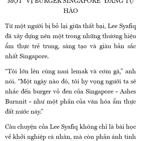
MỘT “VỊ BURGER SINGAPORE” ĐÁNG TỰ
HÀO
Từ một người bị bỏ lại giữa thất bại, Lee Syafiq
đã xây dựng nên một trong những thương hiệu
ẩm thực trẻ trung, sáng tạo và giàu bản sắc
nhất Singapore.
“Tôi lớn lên cùng nasi lemak và cơm gà,” anh
nói. “Một ngày nào đó, tôi hy vọng người ta sẽ
nhắc đến burger vỏ đen của Singapore - Ashes
Burnnit - như một phần của văn hóa ẩm thực
đất nước này.”
Câu chuyện của Lee Syafiq không chỉ là bài học
về khởi nghiệp cá nhân, mà còn phản ánh tinh