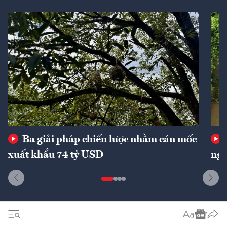
Ba giải pháp chiến lược nhằm cán mốc
xuất khẩu 74 tỷ USD
ngu