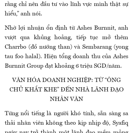
rằng chỉ nên đầu tư vào lĩnh vực mình thật sự
hiểu,” anh nói.
Nhờ lợi nhuận ổn định từ Ashes Burnnit, anh
vượt qua khủng hoảng, tiếp tục mở thêm
Charrbo (đồ nướng than) và Sembarang (yong
tau foo halal). Hiện tổng doanh thu của Ashes
Burnnit Group đạt khoảng 6 triệu SGD/năm.
VĂN HÓA DOANH NGHIỆP: TỪ “ÔNG
CHỦ KHẮT KHE” ĐẾN NHÀ LÃNH ĐẠO
NHÂN VĂN
Từng nổi tiếng là người khó tính, sẵn sàng sa
thải nhân viên không theo kịp nhịp độ, Syafiq
ngày nay trở thành một lãnh đạo mềm mỏng