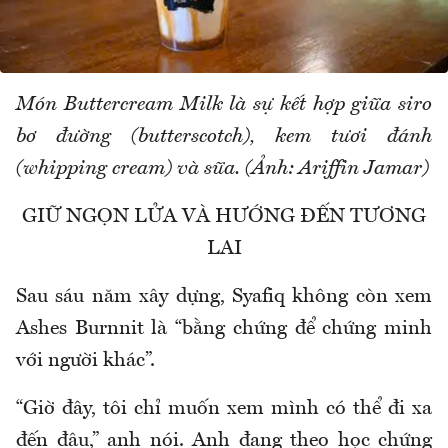
Món Buttercream Milk là sự kết hợp giữa siro
bơ đường (butterscotch), kem tươi đánh
(whipping cream) và sữa. (Ảnh: Ariffin Jamar)
GIỮ NGỌN LỬA VÀ HƯỚNG ĐẾN TƯƠNG
LAI
Sau sáu năm xây dựng, Syafiq không còn xem
Ashes Burnnit là “bằng chứng để chứng minh
với người khác”.
“Giờ đây, tôi chỉ muốn xem mình có thể đi xa
đến đâu,” anh nói. Anh đang theo học chứng