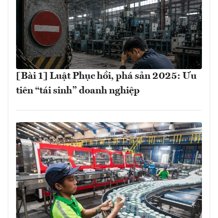
[Bài 1] Luật Phục hồi, phá sản 2025: Ưu
tiên “tái sinh” doanh nghiệp