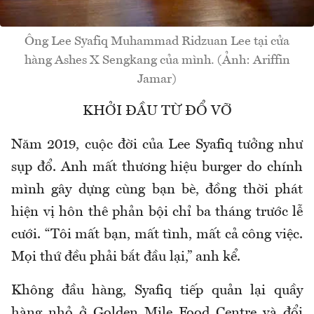
Ông Lee Syafiq Muhammad Ridzuan Lee tại cửa
hàng Ashes X Sengkang của mình. (Ảnh: Ariffin
Jamar)
KHỞI ĐẦU TỪ ĐỔ VỠ
Năm 2019, cuộc đời của Lee Syafiq tưởng như
sụp đổ. Anh mất thương hiệu burger do chính
mình gây dựng cùng bạn bè, đồng thời phát
hiện vị hôn thê phản bội chỉ ba tháng trước lễ
cưới. “Tôi mất bạn, mất tình, mất cả công việc.
Mọi thứ đều phải bắt đầu lại,” anh kể.
Không đầu hàng, Syafiq tiếp quản lại quầy
hàng nhỏ ở Golden Mile Food Centre và đổi