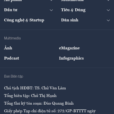
Ấn phẩm
Multimedia
Khung pháp lý
Start-up
Dự án
Công nghiệp
Chuyển động 24h
Đối thoại
The Guide
Video
Đầu tư
Tiêu & Dùng
Quản trị số
Cafe BĐS
Thị trường
Kinh doanh
Kết nối
Tạp chí kinh tế Việt Nam
eMagazine
Nhà đầu tư
Du lịch
Công nghệ & Startup
Dân sinh
Tư vấn
Nông sản
Doanh nhân
Tư vấn Tiêu & Dùng
Infographics
Hạ tầng
Sức khỏe
Khung pháp lý
Doanh nghiệp
Địa phương
Thị trường
Bảo hiểm
Multimedia
Sự kiện
Nhân lực
Ảnh
eMagazine
Đẹp +
An sinh
Podcast
Infographics
Giải trí
Y tế
Nhà
Ban Biên tập
Ẩm thực
Chủ tịch HĐBT: TS. Chử Văn Lâm
Tổng biên tập: Chử Thị Hạnh
Tổng thư ký tòa soạn: Đào Quang Bính
Giấy phép Tạp chí điện tử số: 272/GP-BTTTT ngày