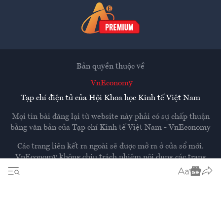
Bản quyền thuộc về
VnEconomy
Tạp chí điện tử của Hội Khoa học Kinh tế Việt Nam
Mọi tin bài đăng lại từ website này phải có sự chấp thuận
bằng văn bản của
Tạp chí Kinh tế Việt Nam - VnEconomy
Các trang liên kết ra ngoài sẽ được mở ra ở cửa sổ mới.
VnEconomy không chịu trách nhiệm nội dung các trang
ngoài.
Thiết kế và phát triển bởi
Hemera Media