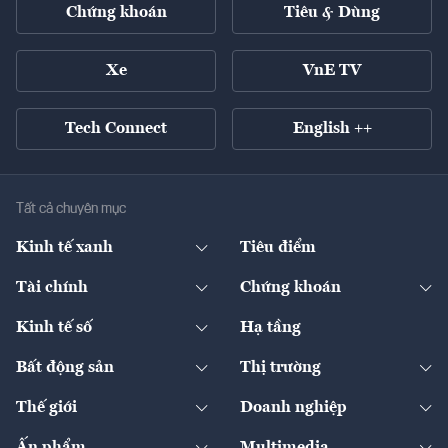
Chứng khoán
Tiêu & Dùng
Xe
VnE TV
Tech Connect
English ++
Tất cả chuyên mục
Kinh tế xanh
Tiêu điểm
Chuyển động xanh
Tài chính
Chứng khoán
Pháp lý
Ngân hàng
Doanh nghiệp niêm yết
Kinh tế số
Hạ tầng
Thương hiệu xanh
Thị trường vốn
Thị trường
Sản phẩm - Thị trường
Bất động sản
Thị trường
Diễn đàn
Thuế
Đầu tư
Tài sản số
Chính sách
Xuất nhập khẩu
Thế giới
Doanh nghiệp
Bảo hiểm
Quốc tế
Dịch vụ số
Thị trường
Khung pháp lý
Kinh tế
Chuyển động