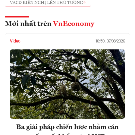
VACD KIẾN NGHỊ LÊN THỦ TƯỚNG
Mới nhất trên
VnEconomy
Video
10:59, 07/08/2026
Ba giải pháp chiến lược nhằm cán