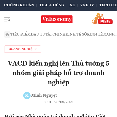
CHỨNG KHOÁN
TIÊU & DÙNG
XE
VNE TV
TECH CO
TIÊU ĐIỂM
ĐẦU TƯ
TÀI CHÍNH
KINH TẾ SỐ
KINH TẾ XANH
DOANH NGHIỆP
VACD kiến nghị lên Thủ tướng 5
nhóm giải pháp hỗ trợ doanh
nghiệp
Minh Nguyệt
M
10:01, 20/08/2021
Hội các Nhà quản trị doanh nghiệp Việt