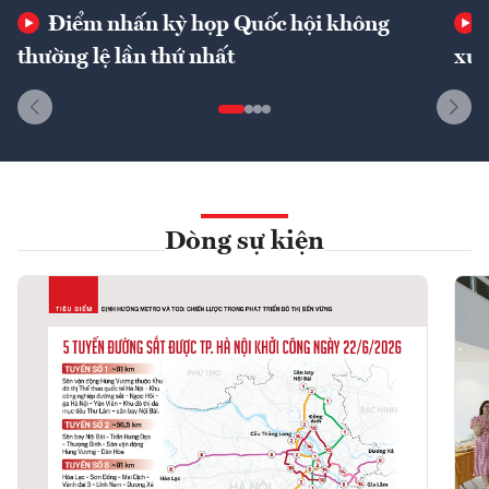
Điểm nhấn kỳ họp Quốc hội không
thường lệ lần thứ nhất
xuấ
Dòng sự kiện