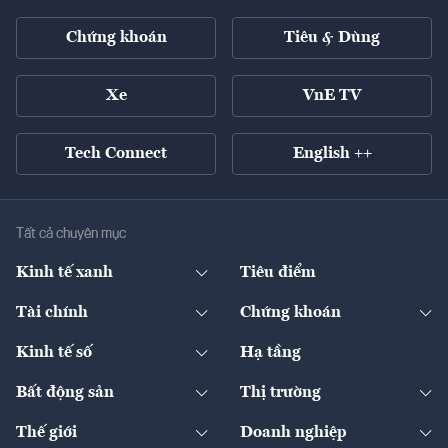
Chứng khoán
Tiêu & Dùng
Xe
VnE TV
Tech Connect
English ++
Tất cả chuyên mục
Kinh tế xanh
Tiêu điểm
Chuyển động xanh
Tài chính
Chứng khoán
Pháp lý
Ngân hàng
Doanh nghiệp niêm yết
Kinh tế số
Hạ tầng
Thương hiệu xanh
Thị trường vốn
Thị trường
Sản phẩm - Thị trường
Bất động sản
Thị trường
Diễn đàn
Thuế
Đầu tư
Tài sản số
Chính sách
Xuất nhập khẩu
Thế giới
Doanh nghiệp
Bảo hiểm
Quốc tế