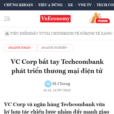
CHỨNG KHOÁN
TIÊU & DÙNG
XE
VNE TV
TECH CO
TIÊU ĐIỂM
ĐẦU TƯ
TÀI CHÍNH
KINH TẾ SỐ
KINH TẾ XANH
DOANH NHÂN
DOANH NGHIỆP
VC Corp bắt tay Techcombank
phát triển thương mại điện tử
M.Chung
M
15:15, 11/07/2012
VC Corp và ngân hàng Techcombank vừa
ký hợp tác chiến lược nhằm đẩy mạnh giao