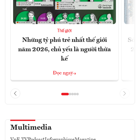
Thế giới
Những tỷ phú trẻ nhất thế giới
Số n
năm 2026, chủ yếu là người thừa
26%
kế
Đọc ngay
Multimedia
VnE TV
Podcast
Infographics
eMagazine