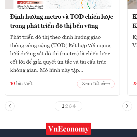
Định hướng metro và TOD chiến lược
K
trong phát triển đô thị bền vững
K
Phát triển đô thị theo định hướng giao
K
thông công cộng (TOD) kết hợp với mạng
V
lưới đường sắt đô thị (metro) là chiến lược
cốt lõi để giải quyết ùn tắc và tái cấu trúc
không gian. Mô hình này tập...
10
bài viết
Xem tất cả
2
1
2
3
4