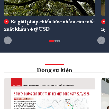
Ba giải pháp chiến lược nhằm cán mốc
xuất khẩu 74 tỷ USD
ngu
Dòng sự kiện