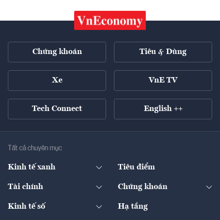
Chứng khoán
Tiêu & Dùng
Xe
VnE TV
Tech Connect
English ++
Tất cả chuyên mục
Kinh tế xanh
Tiêu điểm
Chuyển động xanh
Tài chính
Chứng khoán
Pháp lý
Ngân hàng
Doanh nghiệp niêm yết
Kinh tế số
Hạ tầng
Thương hiệu xanh
Thị trường vốn
Thị trường