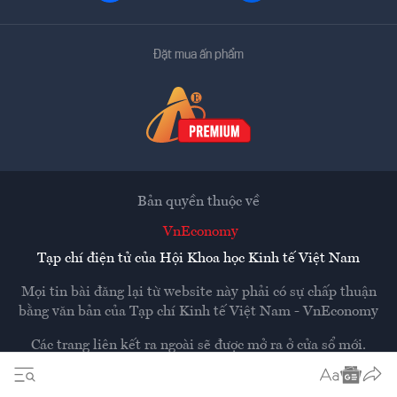
Đặt mua ấn phẩm
Bản quyền thuộc về
VnEconomy
Tạp chí điện tử của Hội Khoa học Kinh tế Việt Nam
Mọi tin bài đăng lại từ website này phải có sự chấp thuận
bằng văn bản của
Tạp chí Kinh tế Việt Nam - VnEconomy
Các trang liên kết ra ngoài sẽ được mở ra ở cửa sổ mới.
VnEconomy không chịu trách nhiệm nội dung các trang
ngoài.