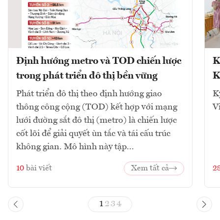
Định hướng metro và TOD chiến lược
K
trong phát triển đô thị bền vững
K
Phát triển đô thị theo định hướng giao
K
thông công cộng (TOD) kết hợp với mạng
V
lưới đường sắt đô thị (metro) là chiến lược
cốt lõi để giải quyết ùn tắc và tái cấu trúc
không gian. Mô hình này tập...
10
bài viết
Xem tất cả
2
1
2
3
4