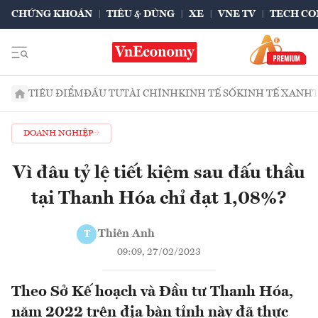
CHỨNG KHOÁN
TIÊU & DÙNG
XE
VNE TV
TECH CO
TIÊU ĐIỂM
ĐẦU TƯ
TÀI CHÍNH
KINH TẾ SỐ
KINH TẾ XANH
DOANH NGHIỆP
Vì đâu tỷ lệ tiết kiệm sau đấu thầu
tại Thanh Hóa chỉ đạt 1,08%?
Thiên Anh
T
09:09, 27/02/2023
Theo Sở Kế hoạch và Đầu tư Thanh Hóa,
năm 2022 trên địa bàn tỉnh này đã thực