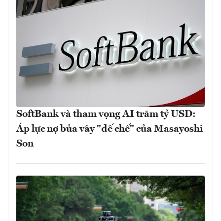
SoftBank và tham vọng AI trăm tỷ USD:
Áp lực nợ bủa vây "đế chế" của Masayoshi
Son