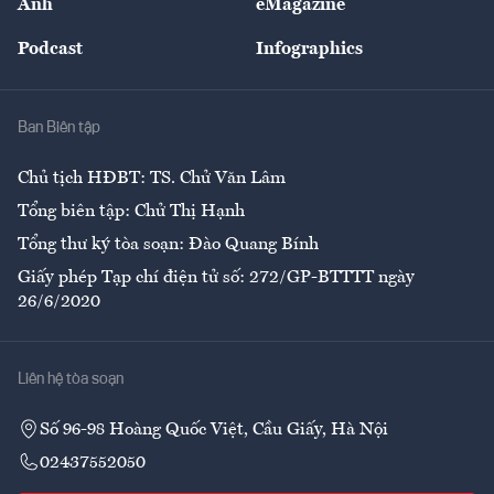
Ảnh
eMagazine
Đẹp +
An sinh
Podcast
Infographics
Giải trí
Y tế
Nhà
Ban Biên tập
Ẩm thực
Chủ tịch HĐBT: TS. Chử Văn Lâm
Tổng biên tập: Chử Thị Hạnh
Tổng thư ký tòa soạn: Đào Quang Bính
Giấy phép Tạp chí điện tử số: 272/GP-BTTTT ngày
26/6/2020
Liên hệ tòa soạn
Số 96-98 Hoàng Quốc Việt, Cầu Giấy, Hà Nội
02437552050