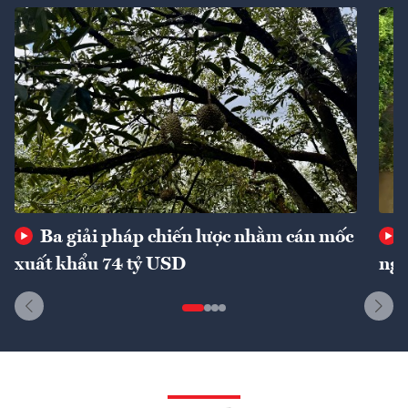
Ba giải pháp chiến lược nhằm cán mốc
xuất khẩu 74 tỷ USD
ngu