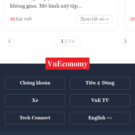
không gian. Mô hình này tập...
10
bài viết
Xem tất cả
2
1
2
3
4
Chứng khoán
Tiêu & Dùng
Xe
VnE TV
Tech Connect
English ++