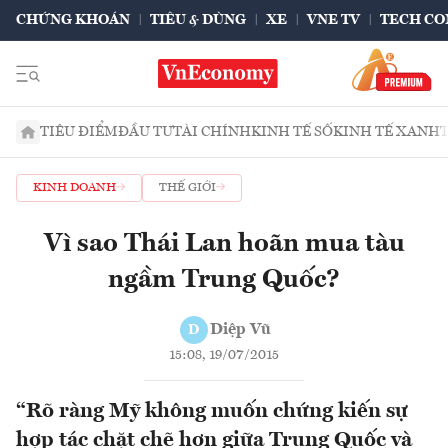
CHỨNG KHOÁN
TIÊU & DÙNG
XE
VNE TV
TECH CO
TIÊU ĐIỂM
ĐẦU TƯ
TÀI CHÍNH
KINH TẾ SỐ
KINH TẾ XANH
KINH DOANH
THẾ GIỚI
Vì sao Thái Lan hoãn mua tàu
ngầm Trung Quốc?
Diệp Vũ
D
15:08, 19/07/2015
“Rõ ràng Mỹ không muốn chứng kiến sự
hợp tác chặt chẽ hơn giữa Trung Quốc và