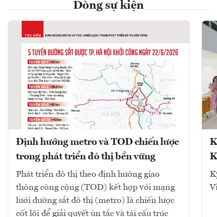
Dòng sự kiện
Định hướng metro và TOD chiến lược
K
trong phát triển đô thị bền vững
K
Phát triển đô thị theo định hướng giao
K
thông công cộng (TOD) kết hợp với mạng
V
lưới đường sắt đô thị (metro) là chiến lược
cốt lõi để giải quyết ùn tắc và tái cấu trúc