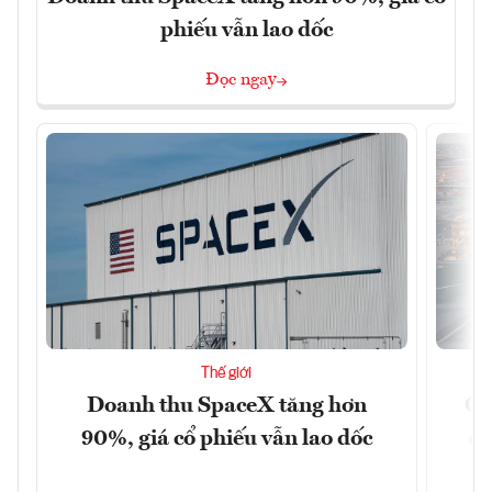
phiếu vẫn lao dốc
Đọc ngay
Thế giới
Doanh thu SpaceX tăng hơn
Cá
90%, giá cổ phiếu vẫn lao dốc
đậ