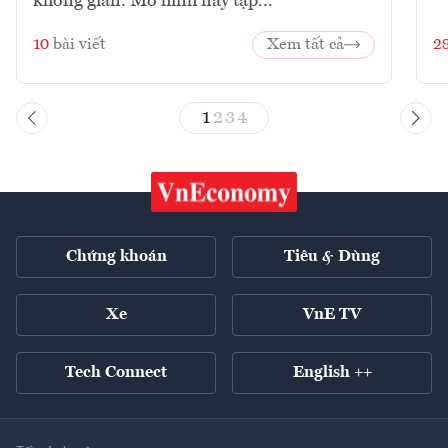
không gian. Mô hình này tập...
10
bài viết
Xem tất cả
2
1
2
3
4
Chứng khoán
Tiêu & Dùng
Xe
VnE TV
Tech Connect
English ++