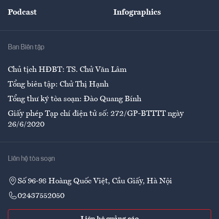
Đẹp +
An sinh
Podcast
Infographics
Giải trí
Y tế
Nhà
Ban Biên tập
Ẩm thực
Chủ tịch HĐBT: TS. Chử Văn Lâm
Tổng biên tập: Chử Thị Hạnh
Tổng thư ký tòa soạn: Đào Quang Bính
Giấy phép Tạp chí điện tử số: 272/GP-BTTTT ngày
26/6/2020
Liên hệ tòa soạn
Số 96-98 Hoàng Quốc Việt, Cầu Giấy, Hà Nội
02437552050
Liên hệ quảng cáo