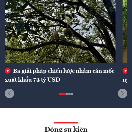
Ba giải pháp chiến lược nhằm cán mốc
xuất khẩu 74 tỷ USD
ngu
Dòng sự kiện