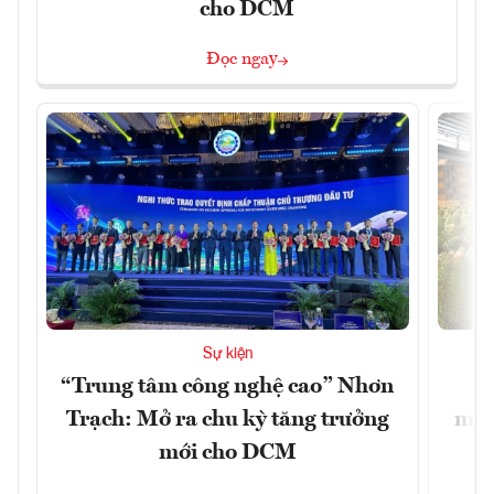
cho DCM
Đọc ngay
Sự kiện
“Trung tâm công nghệ cao” Nhơn
X
Trạch: Mở ra chu kỳ tăng trưởng
mạn
mới cho DCM