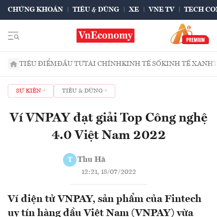
CHỨNG KHOÁN
TIÊU & DÙNG
XE
VNE TV
TECH CO
TIÊU ĐIỂM
ĐẦU TƯ
TÀI CHÍNH
KINH TẾ SỐ
KINH TẾ XANH
SỰ KIỆN
TIÊU & DÙNG
Ví VNPAY đạt giải Top Công nghệ
4.0 Việt Nam 2022
Thu Hà
T
12:21, 18/07/2022
Ví điện tử VNPAY, sản phẩm của Fintech
uy tín hàng đầu Việt Nam (VNPAY) vừa