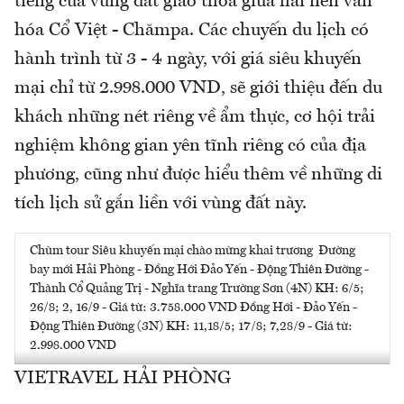
tiếng của vùng đất giao thoa giữa hai nền văn
hóa Cổ Việt - Chămpa. Các chuyến du lịch có
hành trình từ 3 - 4 ngày, với giá siêu khuyến
mại chỉ từ 2.998.000 VND, sẽ giới thiệu đến du
khách những nét riêng về ẩm thực, cơ hội trải
nghiệm không gian yên tĩnh riêng có của địa
phương, cũng như được hiểu thêm về những di
tích lịch sử gắn liền với vùng đất này.
Chùm tour Siêu khuyến mại chào mừng khai trương Đường
bay mới Hải Phòng - Đồng Hới Đảo Yến - Động Thiên Đường -
Thành Cổ Quảng Trị - Nghĩa trang Trường Sơn (4N) KH: 6/5;
26/8; 2, 16/9 - Giá từ: 3.758.000 VND Đồng Hới - Đảo Yến -
Động Thiên Đường (3N) KH: 11,18/5; 17/8; 7,28/9 - Giá từ:
2.998.000 VND
VIETRAVEL HẢI PHÒNG