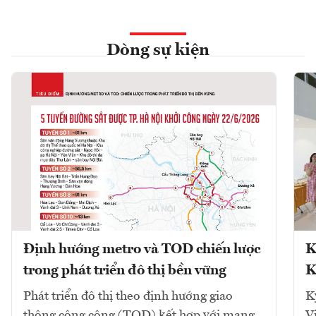
Dòng sự kiện
Định hướng metro và TOD chiến lược
K
trong phát triển đô thị bền vững
K
Phát triển đô thị theo định hướng giao
K
thông công cộng (TOD) kết hợp với mạng
V