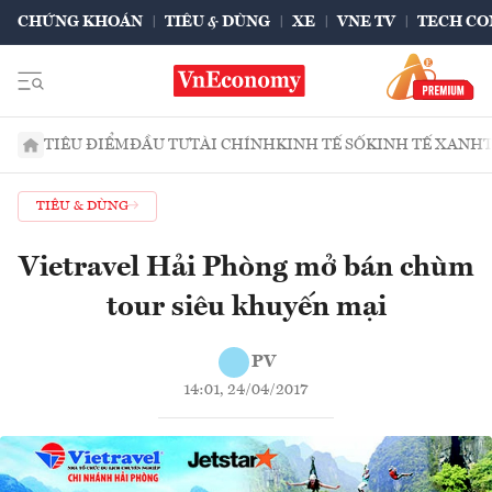
CHỨNG KHOÁN
TIÊU & DÙNG
XE
VNE TV
TECH CO
TIÊU ĐIỂM
ĐẦU TƯ
TÀI CHÍNH
KINH TẾ SỐ
KINH TẾ XANH
TIÊU & DÙNG
Vietravel Hải Phòng mở bán chùm
tour siêu khuyến mại
PV
14:01, 24/04/2017