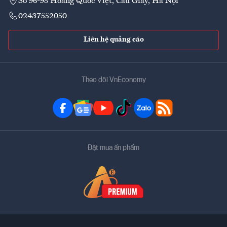
Số 96-98 Hoàng Quốc Việt, Cầu Giấy, Hà Nội
02437552050
Liên hệ quảng cáo
Theo dõi VnEconomy
Đặt mua ấn phẩm