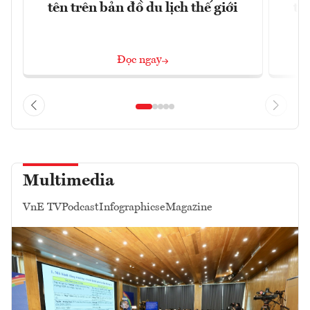
tên trên bản đồ du lịch thế giới
tr
Đọc ngay
Multimedia
VnE TV
Podcast
Infographics
eMagazine