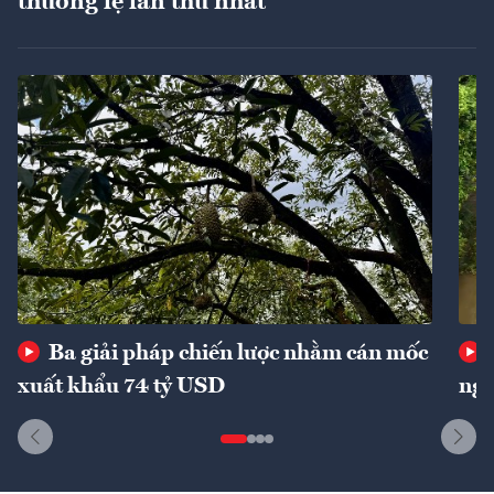
thường lệ lần thứ nhất
Ba giải pháp chiến lược nhằm cán mốc
xuất khẩu 74 tỷ USD
ngu