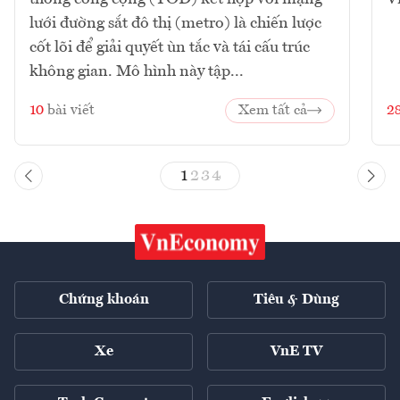
lưới đường sắt đô thị (metro) là chiến lược
cốt lõi để giải quyết ùn tắc và tái cấu trúc
không gian. Mô hình này tập...
10
bài viết
Xem tất cả
2
1
2
3
4
Chứng khoán
Tiêu & Dùng
Xe
VnE TV