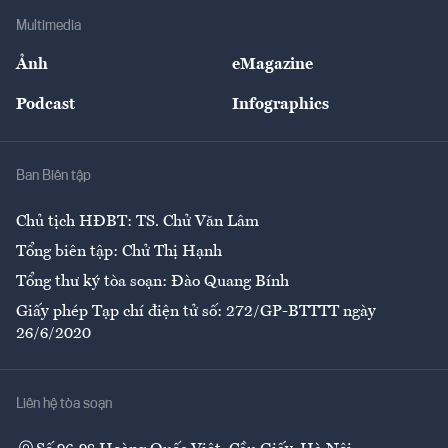
Địa phương
Thị trường
Bảo hiểm
Multimedia
Sự kiện
Nhân lực
Ảnh
eMagazine
Đẹp +
An sinh
Podcast
Infographics
Giải trí
Y tế
Nhà
Ban Biên tập
Ẩm thực
Chủ tịch HĐBT: TS. Chử Văn Lâm
Tổng biên tập: Chử Thị Hạnh
Tổng thư ký tòa soạn: Đào Quang Bính
Giấy phép Tạp chí điện tử số: 272/GP-BTTTT ngày
26/6/2020
Liên hệ tòa soạn