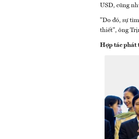
USD, cũng như 
"Do đó, sự tìm
thiết", ông T
Hợp tác phát 