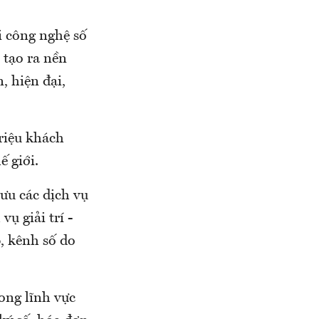
i công nghệ số
 tạo ra nền
, hiện đại,
triệu khách
ế giới.
 ưu các dịch vụ
ụ giải trí -
, kênh số do
ong lĩnh vực