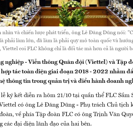
m nhìn và chiến lược phát triển, ông Lê Đăng Dũng nói: 
 là phải làm lớn, đã làm là phải quy mô toàn quốc và hướng
 Viettel coi FLC không chỉ là đối tác mà hơn cả là người 
 nghiệp - Viễn thông Quân đội (Viettel) và Tập 
 hợp tác toàn diện giai đoạn 2018 - 2022 nhằm 
ệ thông tin trong quản trị và điều hành doanh ng
lễ ký kết diễn ra hôm 21/10 tại quần thể FLC Sầm
 Viettel có ông Lê Đăng Dũng - Phụ trách Chủ tịch
đoàn, về phía Tập đoàn FLC có ông Trịnh Văn Quyế
 các đại diện lãnh đạo của hai bên.