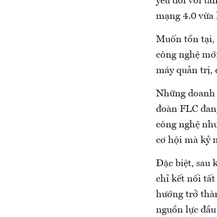
yếu đối với tă
mạng 4.0 vừa l
Muốn tồn tại,
công nghệ mới
máy quản trị, 
Những doanh n
đoàn FLC đang 
công nghệ như
cơ hội mà kỷ 
Đặc biệt, sau
chỉ kết nối tấ
hướng trở th
nguồn lực đầu 