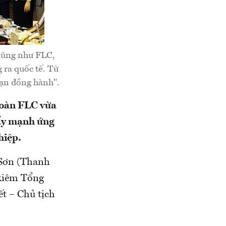
"Cũng như FLC,
 ra quốc tế. Từ
bạn đồng hành".
đoàn FLC vừa
đẩy mạnh ứng
hiệp.
 Sơn (Thanh
 kiêm Tổng
t – Chủ tịch