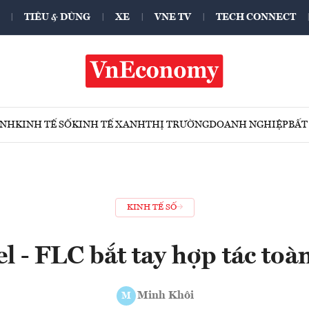
TIÊU & DÙNG
XE
VNE TV
TECH CONNECT
ÍNH
KINH TẾ SỐ
KINH TẾ XANH
THỊ TRƯỜNG
DOANH NGHIỆP
BẤT
KINH TẾ SỐ
el - FLC bắt tay hợp tác toà
Minh Khôi
M