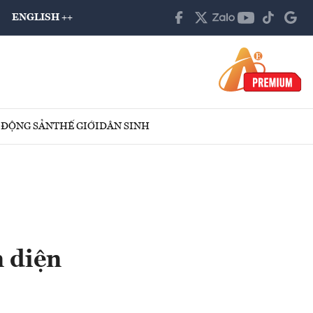
ENGLISH ++
 ĐỘNG SẢN
THẾ GIỚI
DÂN SINH
n diện