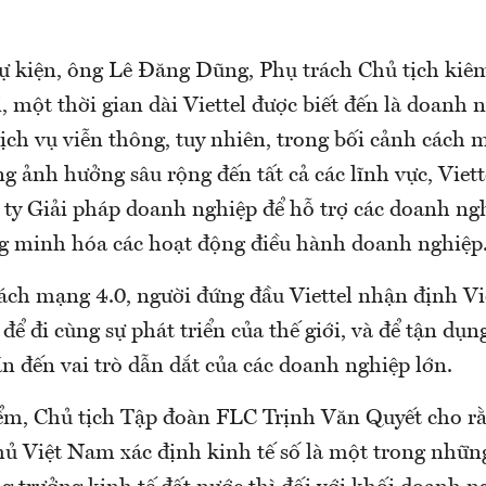
 sự kiện, ông Lê Đăng Dũng, Phụ trách Chủ tịch ki
i, một thời gian dài Viettel được biết đến là doanh
ịch vụ viễn thông, tuy nhiên, trong bối cảnh cách
g ảnh hưởng sâu rộng đến tất cả các lĩnh vực, Viet
 ty Giải pháp doanh nghiệp để hỗ trợ các doanh ng
ng minh hóa các hoạt động điều hành doanh nghiệp
ách mạng 4.0, người đứng đầu Viettel nhận định 
 để đi cùng sự phát triển của thế giới, và để tận dụn
ần đến vai trò dẫn dắt của các doanh nghiệp lớn.
m, Chủ tịch Tập đoàn FLC Trịnh Văn Quyết cho rằ
ủ Việt Nam xác định kinh tế số là một trong những 