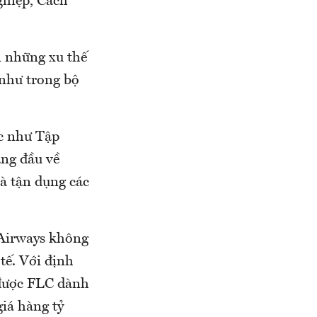
ghiệp, Cách
n những xu thế
như trong bộ
c như Tập
àng đầu về
à tận dụng các
 Airways không
tế. Với định
được FLC dành
giá hàng tỷ