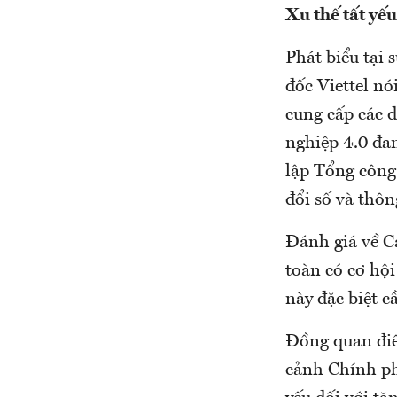
Xu thế tất yếu
Phát biểu tại
đốc Viettel nó
cung cấp các d
nghiệp 4.0 đan
lập Tổng công
đổi số và thô
Đánh giá về C
toàn có cơ hội
này đặc biệt c
Đồng quan điể
cảnh Chính ph