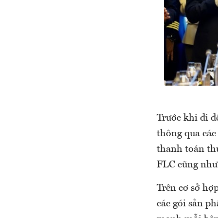
Trước khi đi đ
thông qua các
thanh toán th
FLC cũng như 
Trên cơ sở hợp
các gói sản ph