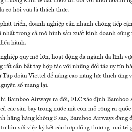
ng trưởng kinh tế đất nước thì đối với khối doanh n
à cơ hội vừa là thách thức.
 phát triển, doanh nghiệp cần nhanh chóng tiếp cậ
 nhất trong cả mô hình sản xuất kinh doanh cũng 
điều hành.
ghiệp quy mô lớn, hoạt động đa ngành đa lĩnh vự
rất cần bắt tay hợp tác với những đối tác uy tín h
 Tập đoàn Viettel để nâng cao năng lực thích ứng v
nguyên số mang lại.
 khi Bamboo Airways ra đời, FLC xác định Bamboo
t cả các sân bay trong nước mà còn mở rộng ra quốc 
ành hãng hàng không 5 sao, Bamboo Airways đang 
tư lớn với việc ký kết các hợp đồng thương mại trị 