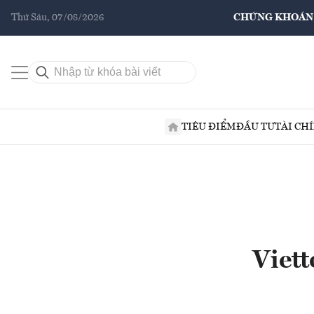
Thứ Sáu, 07/08/2026
CHỨNG KHOÁN
TIÊU ĐIỂM
ĐẦU TƯ
TÀI CH
Viett