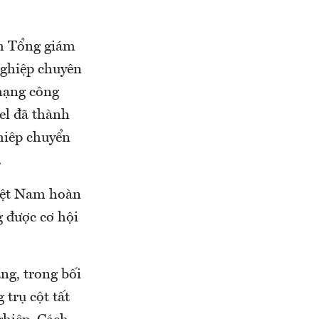
êm Tổng giám
 nghiệp chuyên
 mạng công
tel đã thành
hiêp chuyển
.
Việt Nam hoàn
g được cơ hội
ng, trong bối
trụ cột tất