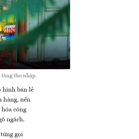
 tăng thu nhập.
 hình bán lẻ
h hàng, nền
p hóa công
gõ ngách.
 từng gọi