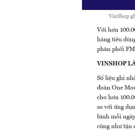
VinShop gh
Với hơn 100.00
hàng tiêu dùn
phân phối FMC
VINSHOP LÀ
Số liệu ghi n
đoàn One Moun
cho hơn 100.0
so với ứng dụn
bình mỗi ngày
cũng như tận d