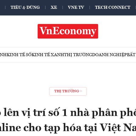
TIÊU & DÙNG
XE
VNE TV
TECH CONNECT
ÍNH
KINH TẾ SỐ
KINH TẾ XANH
THỊ TRƯỜNG
DOANH NGHIỆP
BẤT
THỊ TRƯỜNG
lên vị trí số 1 nhà phân 
line cho tạp hóa tại Việt 