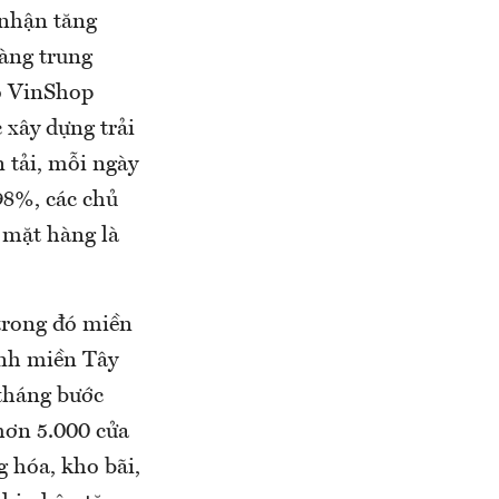
 nhận tăng
àng trung
o VinShop
 xây dựng trải
n tải, mỗi ngày
 98%, các chủ
 mặt hàng là
 trong đó miền
ỉnh miền Tây
tháng bước
hơn 5.000 cửa
 hóa, kho bãi,