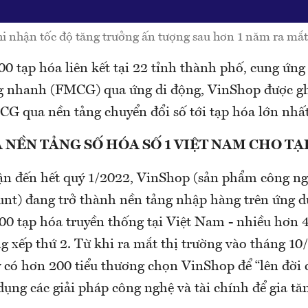
i nhận tốc độ tăng trưởng ấn tượng sau hơn 1 năm ra mắt 
0 tạp hóa liên kết tại 22 tỉnh thành phố, cung ứn
g nhanh (FMCG) qua ứng di động, VinShop được gh
G qua nền tảng chuyển đổi số tới tạp hóa lớn nhấ
 NỀN TẢNG SỐ HÓA SỐ 1 VIỆT NAM CHO TẠ
hận đến hết quý 1/2022, VinShop (sản phẩm công n
t) đang trở thành nền tảng nhập hàng trên ứng d
00 tạp hóa truyền thống tại Việt Nam - nhiều hơn 
g xếp thứ 2. Từ khi ra mắt thị trường vào tháng 10
 có hơn 200 tiểu thương chọn VinShop để “lên đời 
ụng các giải pháp công nghệ và tài chính để gia tă