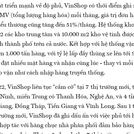
t triển mạnh về độ phủ, VinShop có thời điểm ghi
V (tổng lượng hàng hóa) mỗi tháng, giá trị đơn h
tiểu thương cũng tăng đến 51%/tháng. Hệ thống kh
 các kho trung tâm và 10.000 m2 kho vệ tinh được
nh thành phố trên cả nước. Kết hợp với hệ thống vậ
n 1.000 tấn hàng, với tỷ lệ lấp đầy thùng xe lên tới
 đặt nhiều mặt hàng và nhận cùng lúc - thay vì mỗi
o vận như cách nhập hàng truyền thống.
, VinShop liên tục “cắm cờ” tại 7 thị trường mới,
Ninh, miền Trung có Thanh Hóa, Nghệ An, và 4 t
ang, Đồng Tháp, Tiền Giang và Vĩnh Long. Sau 1 
rường mới, VinShop đã ghi dấu ấn với việc phủ tới 
 hợp tác với hàng chục nhà phân phối đảm bảo hàng