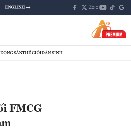
ENGLISH ++
 ĐỘNG SẢN
THẾ GIỚI
DÂN SINH
phối FMCG
Nam