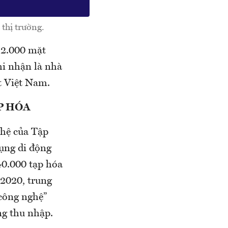
thị trường.
g 2.000 mặt
i nhận là nhà
t Việt Nam.
P HÓA
ghệ của Tập
ụng di động
40.000 tạp hóa
/2020, trung
công nghệ”
ng thu nhập.