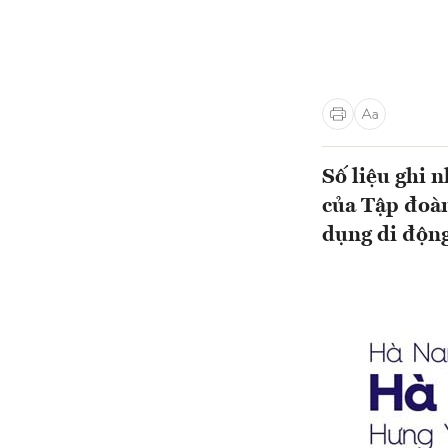
Số liệu ghi 
của Tập đoà
dụng di động