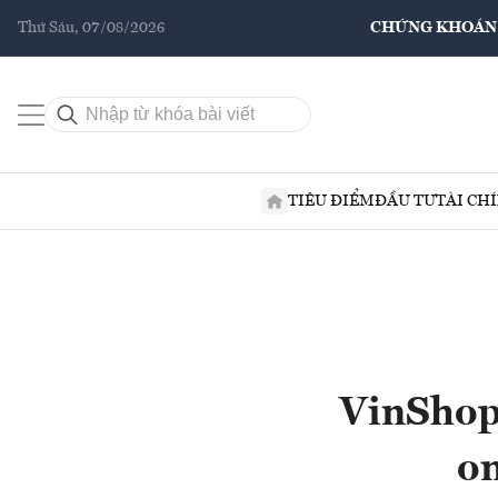
Thứ Sáu, 07/08/2026
CHỨNG KHOÁN
TIÊU ĐIỂM
ĐẦU TƯ
TÀI CH
VinShop 
on