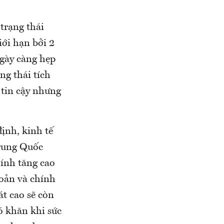
trạng thái
ới hạn bởi 2
ngày càng hẹp
ng thái tích
y tin cậy nhưng
định, kinh tế
Trung Quốc
hính tăng cao
hoản và chính
t cao sẽ còn
ó khăn khi sức