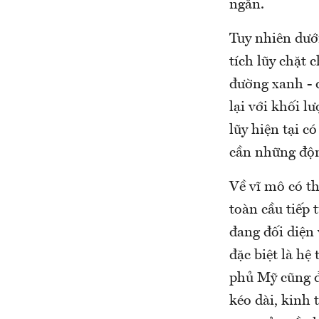
ngắn.
Tuy nhiên dướ
tích lũy chặt
đường xanh - 
lại với khối l
lũy hiện tại có
cần những độn
Về vĩ mô có th
toàn cầu tiếp 
đang đối diện 
đặc biệt là h
phủ Mỹ cũng đ
kéo dài, kinh