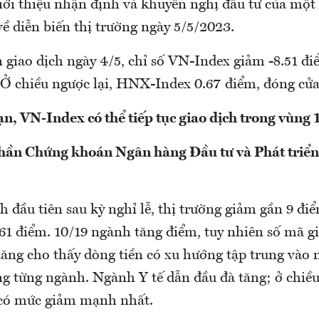
i thiệu nhận định và khuyến nghị đầu tư của một 
ề diễn biến thị trường ngày 5/5/2023.
ên giao dịch ngày 4/5, chỉ số VN-Index giảm -8.51 đ
 Ở chiều ngược lại, HNX-Index 0.67 điểm, đóng cửa
n, VN-Index có thể tiếp tục giao dịch trong vùng
hần Chứng khoán Ngân hàng Đầu tư và Phát triển
h đầu tiên sau kỳ nghỉ lễ, thị trường giảm gần 9 đi
61 điểm. 10/19 ngành tăng điểm, tuy nhiên số mã g
tăng cho thấy dòng tiền có xu hướng tập trung vào
g từng ngành. Ngành Y tế dẫn đầu đà tăng; ở chiều
 có mức giảm mạnh nhất.