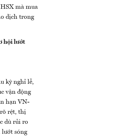
àn HSX mà mua
o dịch trong
 hội lướt
u kỳ nghỉ lễ,
tục vận động
ắn hạn VN-
õ rệt, thị
c dù rủi ro
 lướt sóng