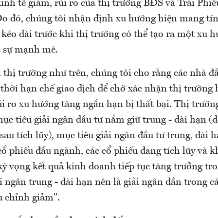
nh tế giảm, rủi ro của thị trường BĐS và Trái Phi
Do đó, chúng tôi nhận định xu hướng hiện mang tín
c kéo dài trước khi thị trường có thể tạo ra một xu 
c sự mạnh mẽ.
 thị trường như trên, chúng tôi cho rằng các nhà đ
thời hạn chế giao dịch để chờ xác nhận thị trường 
 ro xu hướng tăng ngắn hạn bị thất bại. Thị trường
c tiêu giải ngân đầu tư nắm giữ trung - dài hạn (đ
au tích lũy), mục tiêu giải ngân đầu tư trung, dài
ổ phiếu đầu ngành, các cổ phiếu đang tích lũy và k
kỳ vọng kết quả kinh doanh tiếp tục tăng trưởng tr
i ngân trung - dài hạn nên là giải ngân dần trong c
u chỉnh giảm".