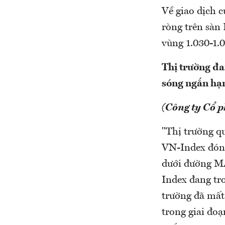
Về giao dịch 
ròng trên sàn
vùng 1.030-1.0
Thị trường đan
sóng ngắn hạ
(Công ty Cổ 
"Thị trường qu
VN-Index đóng 
dưới đường MA
Index đang tro
trường đã mất 
trong giai đo