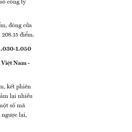
số công ty
iểm, đóng cửa
 208.15 điểm.
 1.030-1.050
 Việt Nam -
ểm, kết phiên
iảm lại nhiều
 một số mã
 ngược lại,