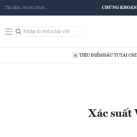
Thứ Bảy, 08/08/2026
CHỨNG KHOÁN
TIÊU ĐIỂM
ĐẦU TƯ
TÀI CH
Xác suất 