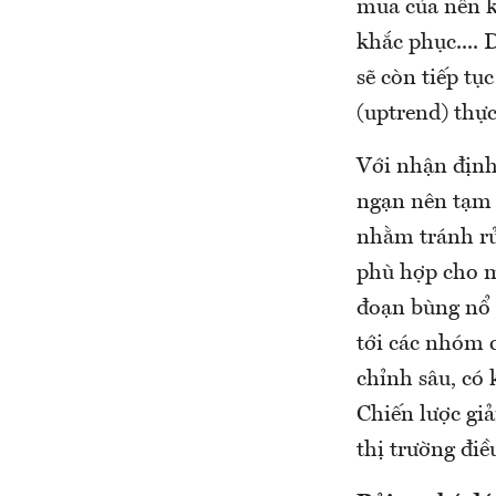
mua của nền ki
khắc phục.... 
sẽ còn tiếp tụ
(uptrend) thự
Với nhận định
ngạn nên tạm 
nhằm tránh rủi
phù hợp cho mụ
đoạn bùng nổ s
tới các nhóm c
chỉnh sâu, có 
Chiến lược giả
thị trường điề