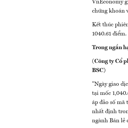
VnEconomy giớ
chứng khoán v
Kết thúc phi
1040.61 điểm.
Trong ngắn hạ
(Công ty Cổ p
BSC)
"Ngày giao dịc
tại mốc 1,040.
áp đảo số mã 
nhất định tron
ngành Bán lẻ