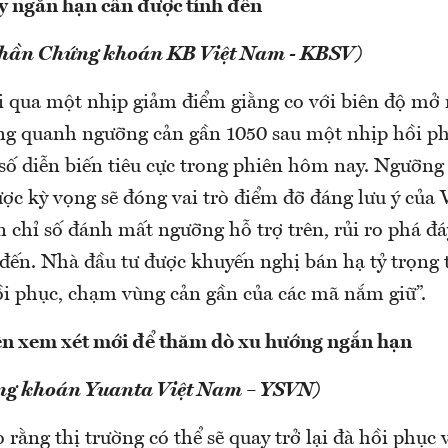
y ngắn hạn cần được tính đến
phần Chứng khoán KB Việt Nam - KBSV)
i qua một nhịp giảm điểm giằng co với biên độ mở 
tăng quanh ngưỡng cản gần 1050 sau một nhịp hồi p
số diễn biến tiêu cực trong phiên hôm nay. Ngưỡng
ợc kỳ vọng sẽ đóng vai trò điểm đỡ đáng lưu ý của
n chỉ số đánh mất ngưỡng hỗ trợ trên, rủi ro phá đ
 đến. Nhà đầu tư được khuyến nghị bán hạ tỷ trọng
hồi phục, chạm vùng cản gần của các mã nắm giữ”.
ên xem xét mới để thăm dò xu hướng ngắn hạn
ng khoán Yuanta Việt Nam – YSVN)
 rằng thị trường có thể sẽ quay trở lại đà hồi phục 