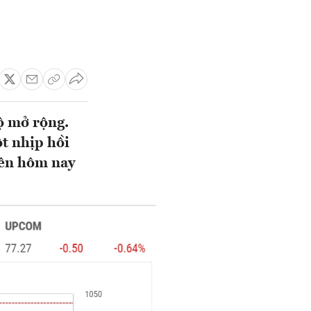
ộ mở rộng.
t nhịp hồi
iên hôm nay