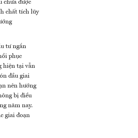
ếu chưa được
h chất tích lũy
hướng
ầu tư ngắn
hồi phục
 hiện tại vẫn
ón đầu giai
 hạn nên hướng
hông bị điều
ong năm nay.
ác giai đoạn