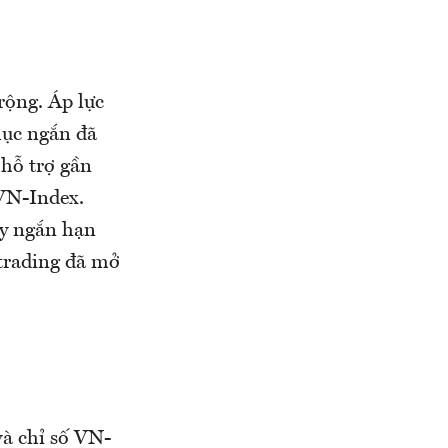
rộng. Áp lực
hục ngắn đã
 hỗ trợ gần
 VN-Index.
áy ngắn hạn
 trading đã mở
và chỉ số VN-