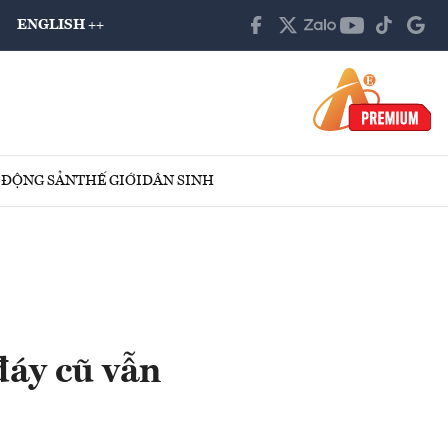
ENGLISH ++
 ĐỘNG SẢN
THẾ GIỚI
DÂN SINH
đáy cũ vẫn