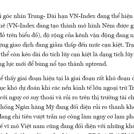
i góc nhìn Trung- Dài hạn VN-Index đang thể hiện 
 chẽ (VN-Index đang tạo thành mô hình Nêm được gi
đỏ trên biểu đồ), độ rộng của kênh vận động đang 
ượng giao dịch đang giảm thấp đến mức cạn kiệt. Trạ
 thể còn kéo dài do tích lũy cạn kiệt là dạng tích lũ
g lực mới để bùng nổ tạo thành uptrend.
ể thấy giai đoạn hiện tại là giai đoạn rất khó đoạn 
tục khó dự đoán khi các nền kinh tế lớn ngoại trừ 
với nguy cơ suy thoái và rủi ro trên thị trường tài c
ệ thống Ngân hàng Mỹ đang đối diện rủi ro thanh k
ang chi tiêu vượt trần nợ công làm nguy cơ lạm phá
 tế vĩ mô Việt nam cũng đang đối diện với những kh