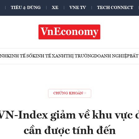
TIÊU & DÙNG
XE
VNE TV
TECH CONNECT
ÍNH
KINH TẾ SỐ
KINH TẾ XANH
THỊ TRƯỜNG
DOANH NGHIỆP
BẤT
CHỨNG KHOÁN
VN-Index giảm về khu vực 
cần được tính đến