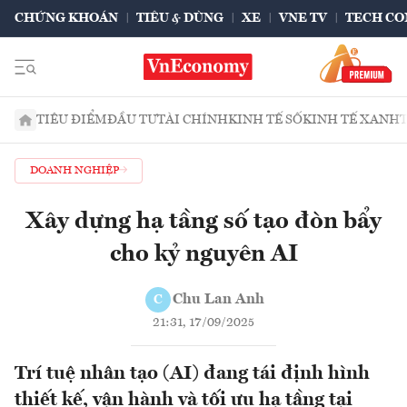
CHỨNG KHOÁN
TIÊU & DÙNG
XE
VNE TV
TECH CO
TIÊU ĐIỂM
ĐẦU TƯ
TÀI CHÍNH
KINH TẾ SỐ
KINH TẾ XANH
DOANH NGHIỆP
Xây dựng hạ tầng số tạo đòn bẩy
cho kỷ nguyên AI
Chu Lan Anh
C
21:31, 17/09/2025
Trí tuệ nhân tạo (AI) đang tái định hình
thiết kế, vận hành và tối ưu hạ tầng tại