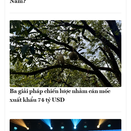
Nam?
Ba giải pháp chiến lược nhằm cán mốc
xuất khẩu 74 tỷ USD