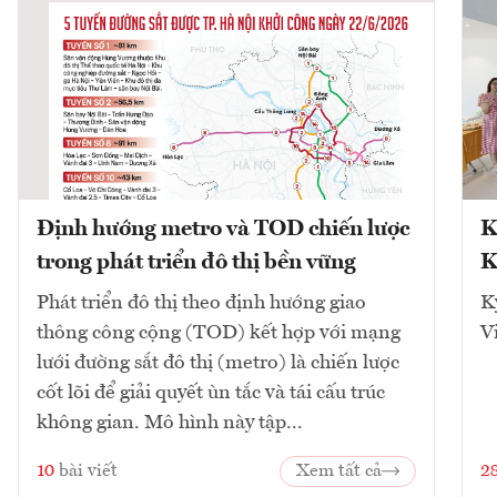
Định hướng metro và TOD chiến lược
K
trong phát triển đô thị bền vững
K
Phát triển đô thị theo định hướng giao
K
thông công cộng (TOD) kết hợp với mạng
V
lưới đường sắt đô thị (metro) là chiến lược
cốt lõi để giải quyết ùn tắc và tái cấu trúc
không gian. Mô hình này tập...
10
bài viết
Xem tất cả
2