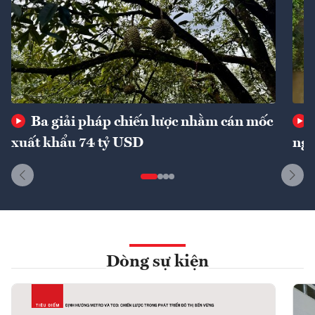
Ba giải pháp chiến lược nhằm cán mốc
xuất khẩu 74 tỷ USD
ngu
Dòng sự kiện