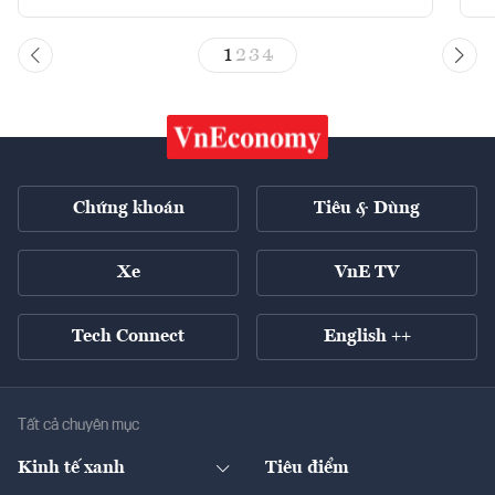
1
2
3
4
Chứng khoán
Tiêu & Dùng
Xe
VnE TV
Tech Connect
English ++
Tất cả chuyên mục
Kinh tế xanh
Tiêu điểm