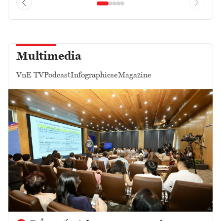
Multimedia
VnE TV
Podcast
Infographics
eMagazine