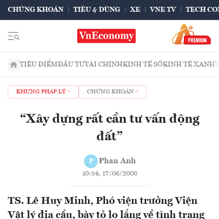
CHỨNG KHOÁN
TIÊU & DÙNG
XE
VNE TV
TECH CO
TIÊU ĐIỂM
ĐẦU TƯ
TÀI CHÍNH
KINH TẾ SỐ
KINH TẾ XANH
KHUNG PHÁP LÝ
CHỨNG KHOÁN
“Xây dựng rất cần tư vấn động
đất”
Phan Anh
P
10:54, 17/06/2008
TS. Lê Huy Minh, Phó viện trưởng Viện
Vật lý địa cầu, bày tỏ lo lắng về tình trạng