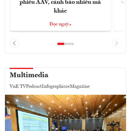
phiếu AAV, cảnh báo nhiều mã
với
khác
Đọc ngay
Multimedia
VnE TV
Podcast
Infographics
eMagazine