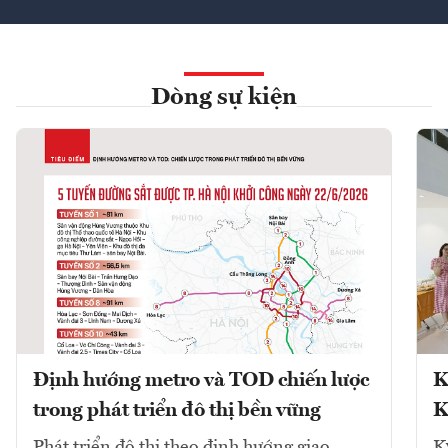
Dòng sự kiện
Định hướng metro và TOD chiến lược
K
trong phát triển đô thị bền vững
K
Phát triển đô thị theo định hướng giao
K