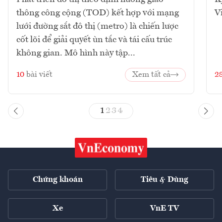
thông công cộng (TOD) kết hợp với mạng
V
lưới đường sắt đô thị (metro) là chiến lược
cốt lõi để giải quyết ùn tắc và tái cấu trúc
không gian. Mô hình này tập...
10
bài viết
Xem tất cả
2
1
2
3
4
Chứng khoán
Tiêu & Dùng
Xe
VnE TV