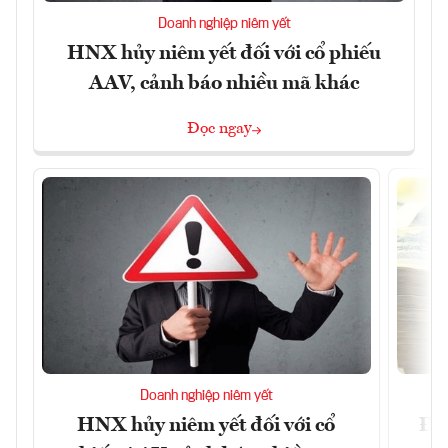
Doanh nghiệp niêm yết
HNX hủy niêm yết đối với cổ phiếu
AAV, cảnh báo nhiều mã khác
Đọc ngay
Doanh nghiệp niêm yết
HNX hủy niêm yết đối với cổ
Đề 