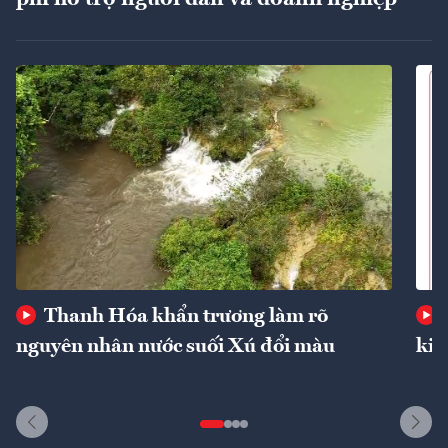
Thanh Hóa khẩn trương làm rõ
nguyên nhân nước suối Xú đổi màu
kin