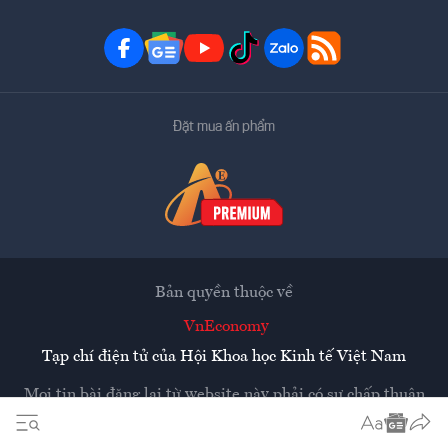
Đặt mua ấn phẩm
Bản quyền thuộc về
VnEconomy
Tạp chí điện tử của Hội Khoa học Kinh tế Việt Nam
Mọi tin bài đăng lại từ website này phải có sự chấp thuận
bằng văn bản của
Tạp chí Kinh tế Việt Nam - VnEconomy