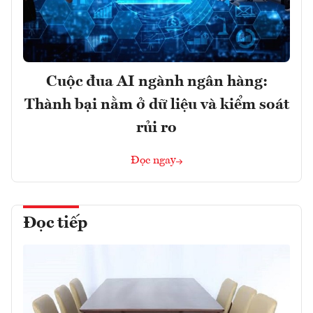
Cuộc đua AI ngành ngân hàng:
Thành bại nằm ở dữ liệu và kiểm soát
rủi ro
Đọc ngay
Đọc tiếp