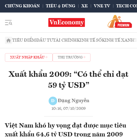
CHỨNG KHOÁN
TIÊU & DÙNG
XE
VNE TV
TECH CO
TIÊU ĐIỂM
ĐẦU TƯ
TÀI CHÍNH
KINH TẾ SỐ
KINH TẾ XANH
XUẤT NHẬP KHẨU
THỊ TRƯỜNG
Xuất khẩu 2009: “Có thể chỉ đạt
59 tỷ USD”
Đặng Nguyễn
Đ
10:16, 07/10/2009
Việt Nam khó hy vọng đạt được mục tiêu
xuất khẩu 64,6 tỷ USD trong năm 2009