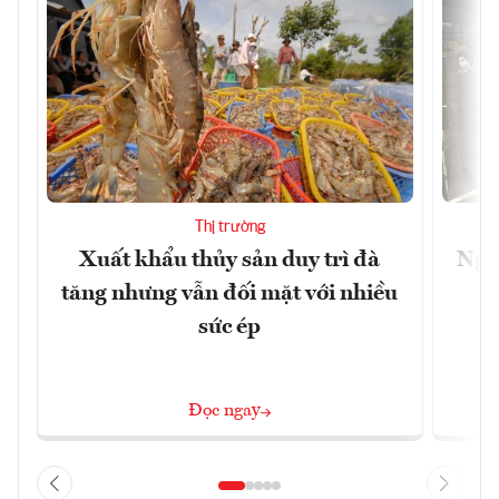
Thị trường
Xuất khẩu thủy sản duy trì đà
Ngà
tăng nhưng vẫn đối mặt với nhiều
v
sức ép
Đọc ngay