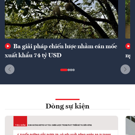
Ba giải pháp chiến lược nhằm cán mốc
xuất khẩu 74 tỷ USD
ngu
Dòng sự kiện