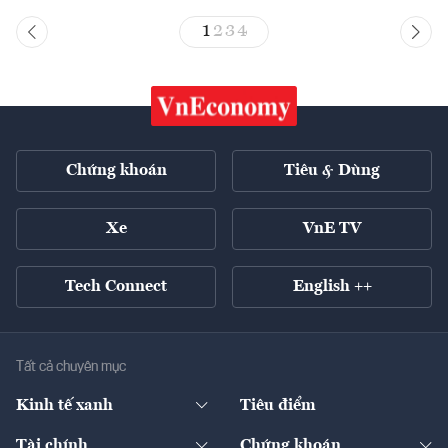
1
2
3
4
Chứng khoán
Tiêu & Dùng
Xe
VnE TV
Tech Connect
English ++
Tất cả chuyên mục
Kinh tế xanh
Tiêu điểm
Chuyển động xanh
Tài chính
Chứng khoán