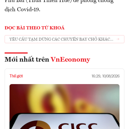
Phú Bài (Thừa Thiên Huế) để phòng chống
dịch Covid-19.
ĐỌC BÀI THEO TỪ KHOÁ
YÊU CẦU TẠM DỪNG CÁC CHUYẾN BAY CHỞ KHÁCH
ĐI ĐẾN CÁC TỈNH PHÍA NAM
Mới nhất trên
VnEconomy
Thế giới
16:29, 10/08/2026