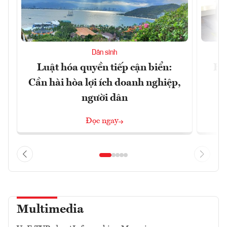
Dân sinh
Luật hóa quyền tiếp cận biển:
Hà
Cần hài hòa lợi ích doanh nghiệp,
n
người dân
Đọc ngay
Multimedia