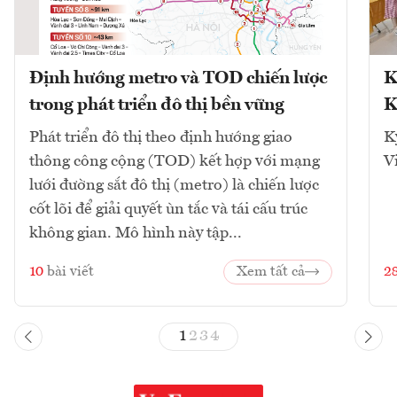
Định hướng metro và TOD chiến lược
K
trong phát triển đô thị bền vững
K
Phát triển đô thị theo định hướng giao
K
thông công cộng (TOD) kết hợp với mạng
V
lưới đường sắt đô thị (metro) là chiến lược
cốt lõi để giải quyết ùn tắc và tái cấu trúc
không gian. Mô hình này tập...
10
bài viết
Xem tất cả
2
1
2
3
4