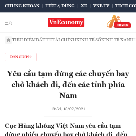
CHỨNG KHOÁN
TIÊU & DÙNG
XE
VNE TV
TECH CO
TIÊU ĐIỂM
ĐẦU TƯ
TÀI CHÍNH
KINH TẾ SỐ
KINH TẾ XANH
DÂN SINH
Yêu cầu tạm dừng các chuyến bay
chở khách đi, đến các tỉnh phía
Nam
19:34, 18/07/2021
Cục Hàng không Việt Nam yêu cầu tạm
dừng nhiều chuyến bay chở khách đi, đến