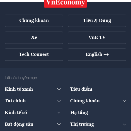
Chứng khoán
Tiêu & Dùng
Xe
VnE TV
Tech Connect
English ++
Tất cả chuyên mục
Kinh tế xanh
Tiêu điểm
Chuyển động xanh
Tài chính
Chứng khoán
Pháp lý
Ngân hàng
Doanh nghiệp niêm yết
Kinh tế số
Hạ tầng
Thương hiệu xanh
Thị trường vốn
Thị trường
Sản phẩm - Thị trường
Bất động sản
Thị trường
Diễn đàn
Thuế
Đầu tư
Tài sản số