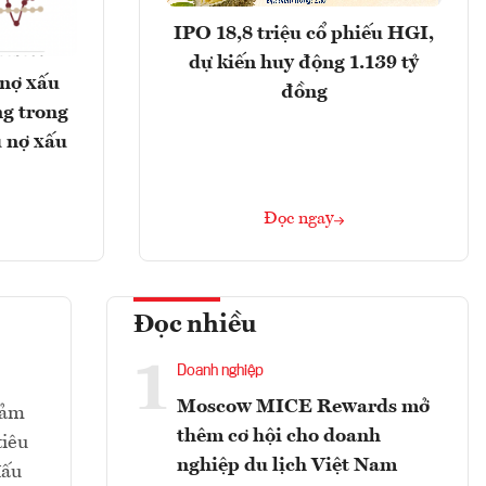
IPO 18,8 triệu cổ phiếu HGI,
dự kiến huy động 1.139 tỷ
 nợ xấu
đồng
g trong
 nợ xấu
Đọc ngay
Đọc nhiều
1
Doanh nghiệp
Moscow MICE Rewards mở
iảm
thêm cơ hội cho doanh
tiêu
nghiệp du lịch Việt Nam
đấu