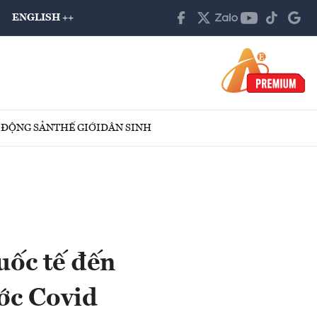
ENGLISH ++
 ĐỘNG SẢN
THẾ GIỚI
DÂN SINH
uốc tế đến
ớc Covid