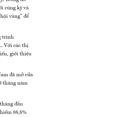
i cùng kỳ và
 hội vàng" để
 trình
. Với các thị
ến, giới thiệu
 Nam đã mở cửa
10 tháng năm
 tháng đầu
 chiếm 88,8%