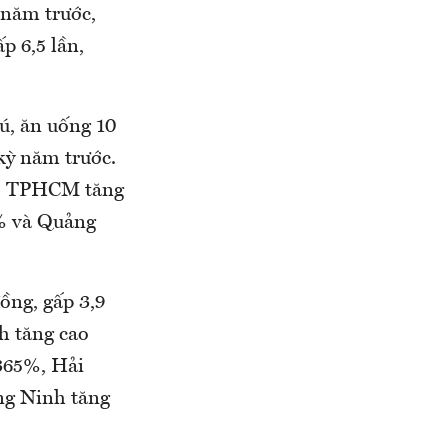
 năm trước,
p 6,5 lần,
ú, ăn uống 10
kỳ năm trước.
%, TPHCM tăng
% và Quảng
ồng, gấp 3,9
h tăng cao
365%, Hải
ng Ninh tăng