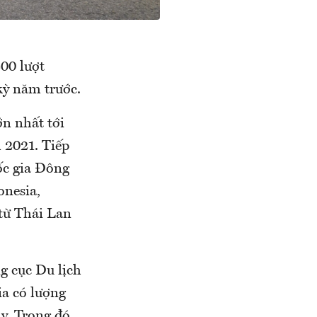
00 lượt
kỳ năm trước.
ớn nhất tới
 2021. Tiếp
ốc gia Đông
onesia,
 từ Thái Lan
g cục Du lịch
ia có lượng
y. Trong đó