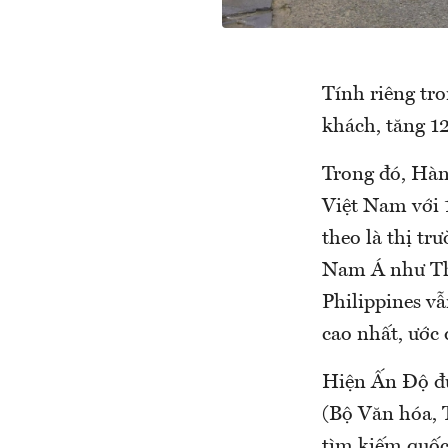
Tính riêng tr
khách, tăng 12
Trong đó, Hàn 
Việt Nam với 
theo là thị tr
Nam Á như Thá
Philippines vẫ
cao nhất, ước 
Hiện Ấn Độ đư
(Bộ Văn hóa, 
tìm kiếm quốc