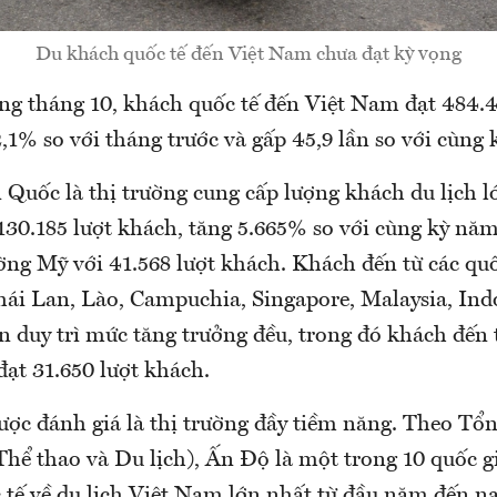
Du khách quốc tế đến Việt Nam chưa đạt kỳ vọng
ong tháng 10, khách quốc tế đến Việt Nam đạt 484.4
,1% so với tháng trước và gấp 45,9 lần so với cùng 
Quốc là thị trường cung cấp lượng khách du lịch l
130.185 lượt khách, tăng 5.665% so với cùng kỳ năm
ường Mỹ với 41.568 lượt khách. Khách đến từ các qu
i Lan, Lào, Campuchia, Singapore, Malaysia, Ind
n duy trì mức tăng trưởng đều, trong đó khách đến
đạt 31.650 lượt khách.
ợc đánh giá là thị trường đầy tiềm năng. Theo Tổn
Thể thao và Du lịch), Ấn Độ là một trong 10 quốc g
 tế về du lịch Việt Nam lớn nhất từ đầu năm đến na