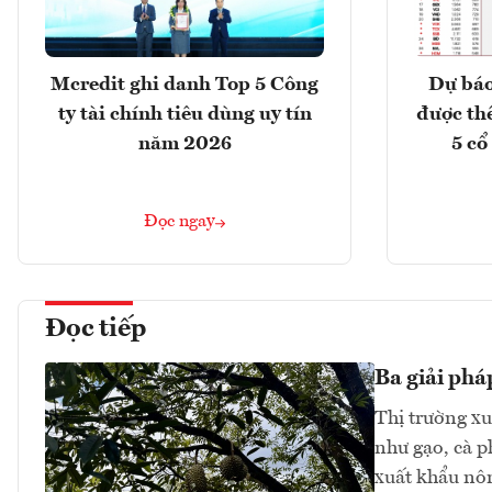
Mcredit ghi danh Top 5 Công
Dự báo
ty tài chính tiêu dùng uy tín
được th
năm 2026
5 cổ
Đọc ngay
Đọc tiếp
Ba giải phá
Thị trường xu
như gạo, cà p
xuất khẩu nôn