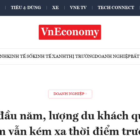
TIÊU & DÙNG
XE
VNE TV
TECH CONNECT
ÍNH
KINH TẾ SỐ
KINH TẾ XANH
THỊ TRƯỜNG
DOANH NGHIỆP
BẤT
DOANH NGHIỆP
đầu năm, lượng du khách q
m vẫn kém xa thời điểm trư