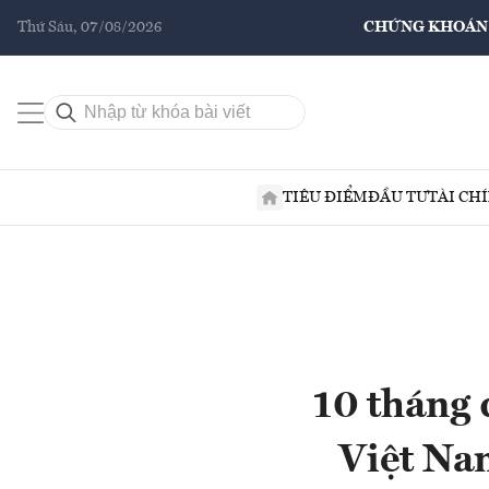
Thứ Sáu, 07/08/2026
CHỨNG KHOÁN
TIÊU ĐIỂM
ĐẦU TƯ
TÀI CH
10 tháng 
Việt Na