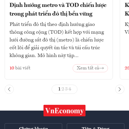
Định hướng metro và TOD chiến lược
K
trong phát triển đô thị bền vững
K
Phát triển đô thị theo định hướng giao
K
thông công cộng (TOD) kết hợp với mạng
V
lưới đường sắt đô thị (metro) là chiến lược
cốt lõi để giải quyết ùn tắc và tái cấu trúc
không gian. Mô hình này tập...
10
bài viết
Xem tất cả
2
1
2
3
4