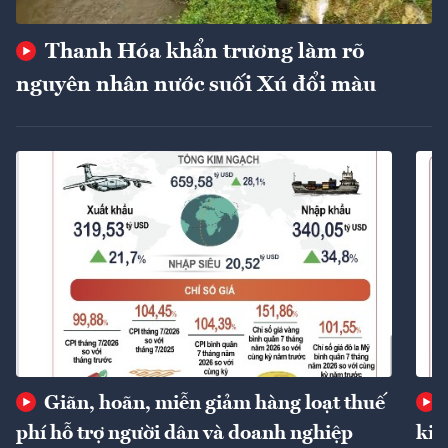
Thanh Hóa khẩn trương làm rõ
nguyên nhân nước suối Xú đổi màu
Giãn, hoãn, miễn giảm hàng loạt thuế
phí hỗ trợ người dân và doanh nghiệp
kin