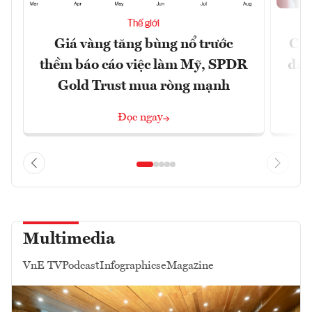
Thế giới
Giá vàng tăng bùng nổ trước
Chí
thềm báo cáo việc làm Mỹ, SPDR
đã 
Gold Trust mua ròng mạnh
Đọc ngay
Multimedia
VnE TV
Podcast
Infographics
eMagazine