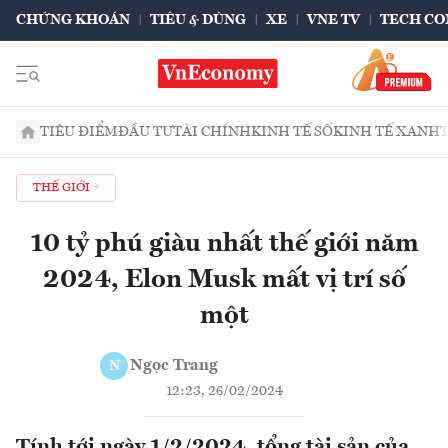
CHỨNG KHOÁN
TIÊU & DÙNG
XE
VNE TV
TECH CO
TIÊU ĐIỂM
ĐẦU TƯ
TÀI CHÍNH
KINH TẾ SỐ
KINH TẾ XANH
THẾ GIỚI
10 tỷ phú giàu nhất thế giới năm
2024, Elon Musk mất vị trí số
một
Ngọc Trang
N
12:23, 26/02/2024
Tính tới ngày 1/2/2024, tổng tài sản của