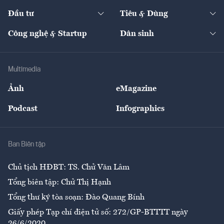
Dự án
Công nghiệp
Chuyển động 24h
Đối thoại
The Guide
Video
Đầu tư
Tiêu & Dùng
Quản trị số
Cafe BĐS
Thị trường
Kinh doanh
Kết nối
Tạp chí kinh tế Việt Nam
eMagazine
Nhà đầu tư
Du lịch
Công nghệ & Startup
Dân sinh
Tư vấn
Nông sản
Doanh nhân
Tư vấn Tiêu & Dùng
Infographics
Hạ tầng
Sức khỏe
Khung pháp lý
Doanh nghiệp
Địa phương
Thị trường
Bảo hiểm
Multimedia
Sự kiện
Nhân lực
Ảnh
eMagazine
Đẹp +
An sinh
Podcast
Infographics
Giải trí
Y tế
Nhà
Ban Biên tập
Ẩm thực
Chủ tịch HĐBT: TS. Chử Văn Lâm
Tổng biên tập: Chử Thị Hạnh
Tổng thư ký tòa soạn: Đào Quang Bính
Giấy phép Tạp chí điện tử số: 272/GP-BTTTT ngày
26/6/2020