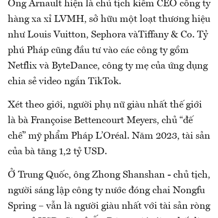
Ông Arnault hiện là chủ tịch kiêm CEO công ty
hàng xa xỉ LVMH, sở hữu một loạt thương hiệu
như Louis Vuitton, Sephora vàTiffany & Co. Tỷ
phú Pháp cũng đầu tư vào các công ty gồm
Netflix và ByteDance, công ty mẹ của ứng dụng
chia sẻ video ngắn TikTok.
Xét theo giới, người phụ nữ giàu nhất thế giới
là bà Françoise Bettencourt Meyers, chủ “đế
chế” mỹ phẩm Pháp L’Oréal. Năm 2023, tài sản
của bà tăng 1,2 tỷ USD.
Ở Trung Quốc, ông Zhong Shanshan - chủ tịch,
người sáng lập công ty nước đóng chai Nongfu
Spring – vẫn là người giàu nhất với tài sản ròng