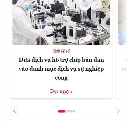
Kinh tế số
Đưa dịch vụ hỗ trợ chip bán dẫn
EU
vào danh mục dịch vụ sự nghiệp
cầu
công
Đọc ngay