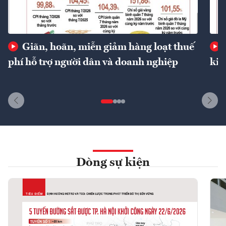
Giãn, hoãn, miễn giảm hàng loạt thuế
phí hỗ trợ người dân và doanh nghiệp
kin
Dòng sự kiện