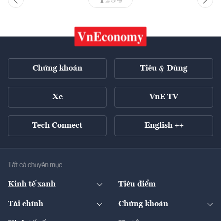
Chứng khoán
Tiêu & Dùng
Xe
VnE TV
Tech Connect
English ++
Tất cả chuyên mục
Kinh tế xanh
Tiêu điểm
Chuyển động xanh
Tài chính
Chứng khoán
Pháp lý
Ngân hàng
Doanh nghiệp niêm yết