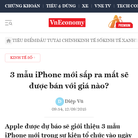
CHỨNG KHOÁN
TIÊU & DÙNG
XE
VNE TV
TECH CO
TIÊU ĐIỂM
ĐẦU TƯ
TÀI CHÍNH
KINH TẾ SỐ
KINH TẾ XANH
KINH TẾ SỐ
3 mẫu iPhone mới sắp ra mắt sẽ
được bán với giá nào?
Diệp Vũ
D
09:54, 12/09/2018
Apple được dự báo sẽ giới thiệu 3 mẫu
iPhone mới trong sự kiện tổ chức vào ngày