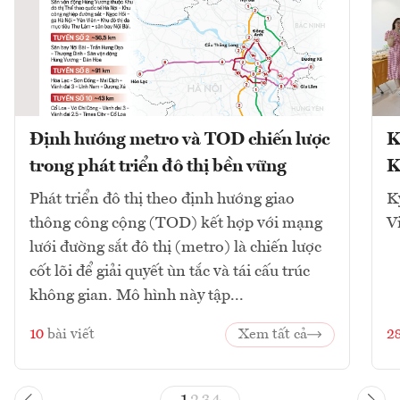
Định hướng metro và TOD chiến lược
K
trong phát triển đô thị bền vững
K
Phát triển đô thị theo định hướng giao
K
thông công cộng (TOD) kết hợp với mạng
V
lưới đường sắt đô thị (metro) là chiến lược
cốt lõi để giải quyết ùn tắc và tái cấu trúc
không gian. Mô hình này tập...
10
bài viết
Xem tất cả
2
1
2
3
4