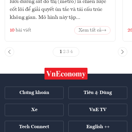
lưới đường sắt đô thị (metro) là chiến lược
cốt lõi để giải quyết ùn tắc và tái cấu trúc
không gian. Mô hình này tập...
10
bài viết
Xem tất cả
2
1
2
3
4
Chứng khoán
Tiêu & Dùng
Xe
VnE TV
Tech Connect
English ++