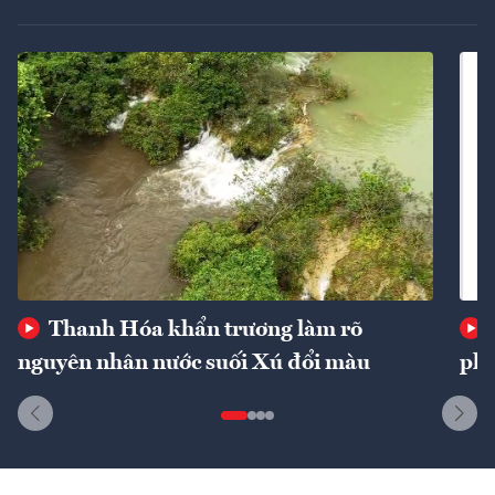
Thanh Hóa khẩn trương làm rõ
nguyên nhân nước suối Xú đổi màu
phí