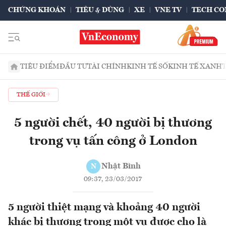
CHỨNG KHOÁN
TIÊU & DÙNG
XE
VNE TV
TECH CO
TIÊU ĐIỂM
ĐẦU TƯ
TÀI CHÍNH
KINH TẾ SỐ
KINH TẾ XANH
THẾ GIỚI
5 người chết, 40 người bị thương
trong vụ tấn công ở London
Nhật Bình
N
09:37, 23/03/2017
5 người thiệt mạng và khoảng 40 người
khác bị thương trong một vụ được cho là