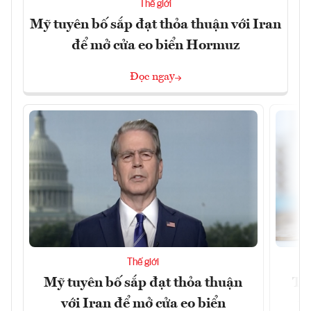
Thế giới
Mỹ tuyên bố sắp đạt thỏa thuận với Iran
để mở cửa eo biển Hormuz
Đọc ngay
Thế giới
Mỹ tuyên bố sắp đạt thỏa thuận
Tr
với Iran để mở cửa eo biển
th