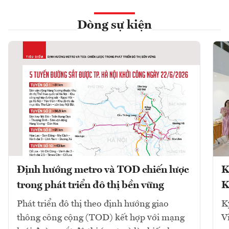
Dòng sự kiện
Định hướng metro và TOD chiến lược
K
trong phát triển đô thị bền vững
K
Phát triển đô thị theo định hướng giao
K
thông công cộng (TOD) kết hợp với mạng
V