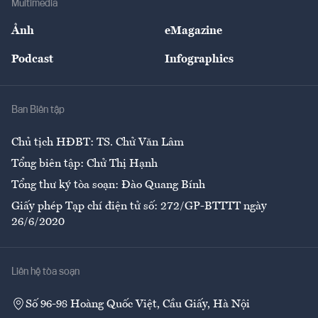
Multimedia
Sự kiện
Nhân lực
Ảnh
eMagazine
Đẹp +
An sinh
Podcast
Infographics
Giải trí
Y tế
Nhà
Ban Biên tập
Ẩm thực
Chủ tịch HĐBT: TS. Chử Văn Lâm
Tổng biên tập: Chử Thị Hạnh
Tổng thư ký tòa soạn: Đào Quang Bính
Giấy phép Tạp chí điện tử số: 272/GP-BTTTT ngày
26/6/2020
Liên hệ tòa soạn
Số 96-98 Hoàng Quốc Việt, Cầu Giấy, Hà Nội