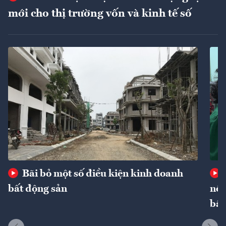
mới cho thị trường vốn và kinh tế số
Bãi bỏ một số điều kiện kinh doanh
bất động sản
nôn
bất