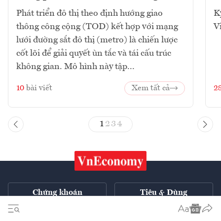
Phát triển đô thị theo định hướng giao
K
thông công cộng (TOD) kết hợp với mạng
V
lưới đường sắt đô thị (metro) là chiến lược
cốt lõi để giải quyết ùn tắc và tái cấu trúc
không gian. Mô hình này tập...
10
bài viết
Xem tất cả
2
1
2
3
4
Chứng khoán
Tiêu & Dùng