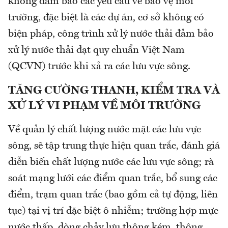
không đảm bảo các yêu cầu về bảo vệ môi
trường, đặc biệt là các dự án, cơ sở không có
biện pháp, công trình xử lý nước thải đảm bảo
xử lý nước thải đạt quy chuẩn Việt Nam
(QCVN) trước khi xả ra các lưu vực sông.
TĂNG CƯỜNG THANH, KIỂM TRA VÀ
XỬ LÝ VI PHẠM VỀ MÔI TRƯỜNG
Về quản lý chất lượng nước mặt các lưu vực
sông, sẽ tập trung thực hiện quan trắc, đánh giá
diễn biến chất lượng nước các lưu vực sông; rà
soát mạng lưới các điểm quan trắc, bổ sung các
điểm, trạm quan trắc (bao gồm cả tự động, liên
tục) tại vị trí đặc biệt ô nhiễm; trường hợp mực
nước thấp, dòng chảy lưu thông kém, thông