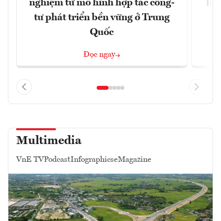
nghiệm từ mô hình hợp tác công-
lượ
tư phát triển bền vững ở Trung
x
Quốc
Đọc ngay
Multimedia
VnE TV
Podcast
Infographics
eMagazine