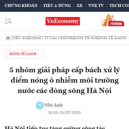
CHỨNG KHOÁN
TIÊU & DÙNG
XE
VNE TV
TECH CO
TIÊU ĐIỂM
ĐẦU TƯ
TÀI CHÍNH
KINH TẾ SỐ
KINH TẾ XANH
KINH TẾ XANH
5 nhóm giải pháp cấp bách xử lý
điểm nóng ô nhiễm môi trường
nước các dòng sông Hà Nội
Nhĩ Anh
N
18:33, 01/07/2025
Hà Nội tiếp tục tăng cường công tác