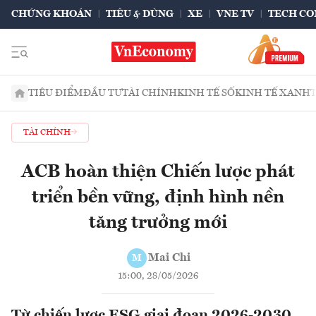
CHỨNG KHOÁN
TIÊU & DÙNG
XE
VNE TV
TECH CO
TIÊU ĐIỂM
ĐẦU TƯ
TÀI CHÍNH
KINH TẾ SỐ
KINH TẾ XANH
TÀI CHÍNH
ACB hoàn thiện Chiến lược phát
triển bền vững, định hình nền
tăng trưởng mới
Mai Chi
M
15:00, 28/05/2026
Từ chiến lược ESG giai đoạn 2026-2030