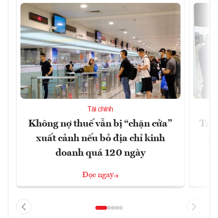
Tài chính
Không nợ thuế vẫn bị “chặn cửa”
Tron
xuất cảnh nếu bỏ địa chỉ kinh
từ
doanh quá 120 ngày
Đọc ngay