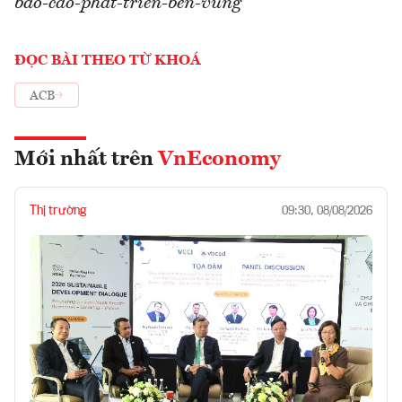
bao-cao-phat-trien-ben-vung
ĐỌC BÀI THEO TỪ KHOÁ
ACB
Mới nhất trên
VnEconomy
Thị trường
09:30, 08/08/2026