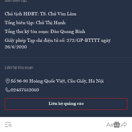
Ban Biên tập
Ẩm thực
Chủ tịch HĐBT: TS. Chử Văn Lâm
Tổng biên tập: Chử Thị Hạnh
Tổng thư ký tòa soạn: Đào Quang Bính
Giấy phép Tạp chí điện tử số: 272/GP-BTTTT ngày
26/6/2020
Liên hệ tòa soạn
Số 96-98 Hoàng Quốc Việt, Cầu Giấy, Hà Nội
02437552050
Liên hệ quảng cáo
Theo dõi VnEconomy