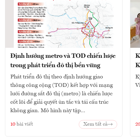
Định hướng metro và TOD chiến lược
K
trong phát triển đô thị bền vững
K
Phát triển đô thị theo định hướng giao
K
thông công cộng (TOD) kết hợp với mạng
V
lưới đường sắt đô thị (metro) là chiến lược
cốt lõi để giải quyết ùn tắc và tái cấu trúc
không gian. Mô hình này tập...
10
bài viết
Xem tất cả
2