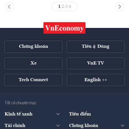
1
2
3
4
Chứng khoán
Tiêu & Dùng
Xe
VnE TV
Tech Connect
English ++
Tất cả chuyên mục
Kinh tế xanh
Tiêu điểm
Chuyển động xanh
Tài chính
Chứng khoán