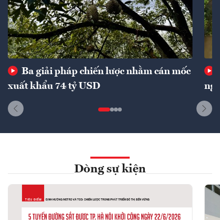
Ba giải pháp chiến lược nhằm cán mốc
xuất khẩu 74 tỷ USD
ngu
Dòng sự kiện