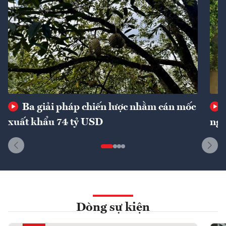
Ba giải pháp chiến lược nhằm cán mốc
xuất khẩu 74 tỷ USD
ngu
Dòng sự kiện