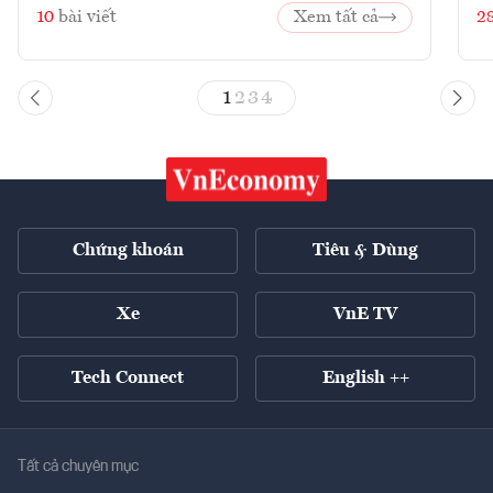
10
bài viết
Xem tất cả
2
1
2
3
4
Chứng khoán
Tiêu & Dùng
Xe
VnE TV
Tech Connect
English ++
Tất cả chuyên mục