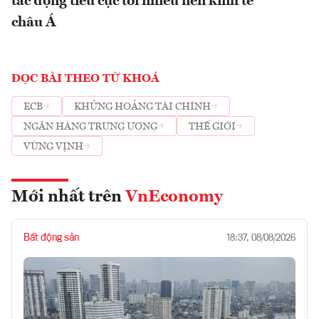
tác động tiêu cực tới nhiều nền kinh tế
châu Á
ĐỌC BÀI THEO TỪ KHOÁ
ECB
KHỦNG HOẢNG TÀI CHÍNH
NGÂN HÀNG TRUNG ƯƠNG
THẾ GIỚI
VÙNG VỊNH
Mới nhất trên
VnEconomy
Bất động sản
18:37, 08/08/2026