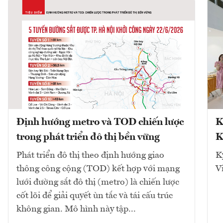
Định hướng metro và TOD chiến lược
K
trong phát triển đô thị bền vững
K
Phát triển đô thị theo định hướng giao
K
thông công cộng (TOD) kết hợp với mạng
V
lưới đường sắt đô thị (metro) là chiến lược
cốt lõi để giải quyết ùn tắc và tái cấu trúc
không gian. Mô hình này tập...