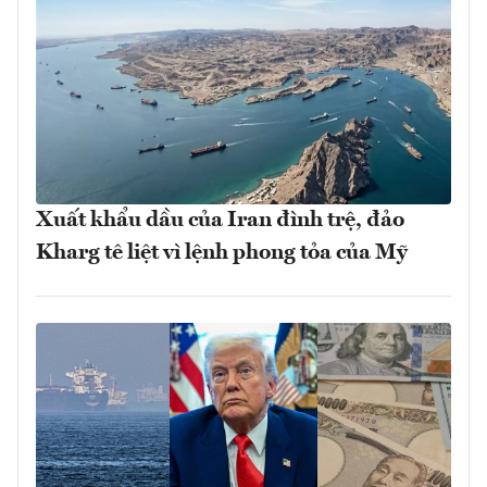
Xuất khẩu dầu của Iran đình trệ, đảo
Kharg tê liệt vì lệnh phong tỏa của Mỹ