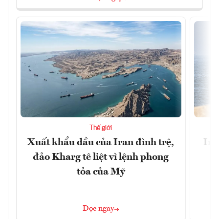
Thế giới
Xuất khẩu dầu của Iran đình trệ,
Ira
đảo Kharg tê liệt vì lệnh phong
tỏa của Mỹ
Đọc ngay