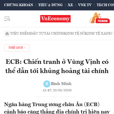
CHỨNG KHOÁN
TIÊU & DÙNG
XE
VNE TV
TECH CO
TIÊU ĐIỂM
ĐẦU TƯ
TÀI CHÍNH
KINH TẾ SỐ
KINH TẾ XANH
THẾ GIỚI
ECB: Chiến tranh ở Vùng Vịnh có
thể dẫn tới khủng hoảng tài chính
Bình Minh
B
13:47, 28/05/2026
Ngân hàng Trung ương châu Âu (ECB)
cảnh báo căng thẳng địa chính trị hiện nay