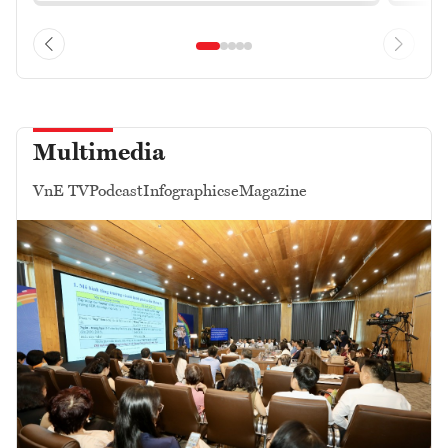
Multimedia
VnE TV
Podcast
Infographics
eMagazine