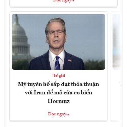
Đọc ngay
Thế giới
Mỹ tuyên bố sắp đạt thỏa thuận
Tr
với Iran để mở cửa eo biển
th
Hormuz
Đọc ngay