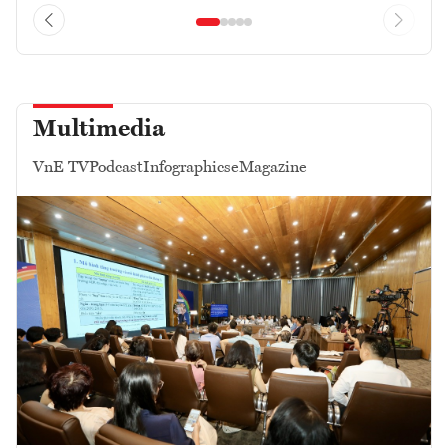
Multimedia
VnE TV
Podcast
Infographics
eMagazine