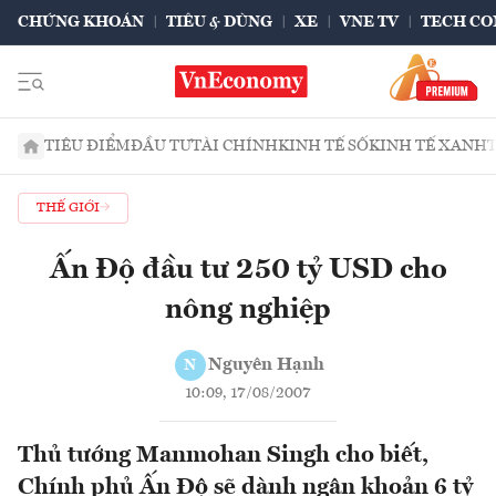
CHỨNG KHOÁN
TIÊU & DÙNG
XE
VNE TV
TECH CO
TIÊU ĐIỂM
ĐẦU TƯ
TÀI CHÍNH
KINH TẾ SỐ
KINH TẾ XANH
THẾ GIỚI
Ấn Độ đầu tư 250 tỷ USD cho
nông nghiệp
Nguyên Hạnh
N
10:09, 17/08/2007
Thủ tướng Manmohan Singh cho biết,
Chính phủ Ấn Độ sẽ dành ngân khoản 6 tỷ