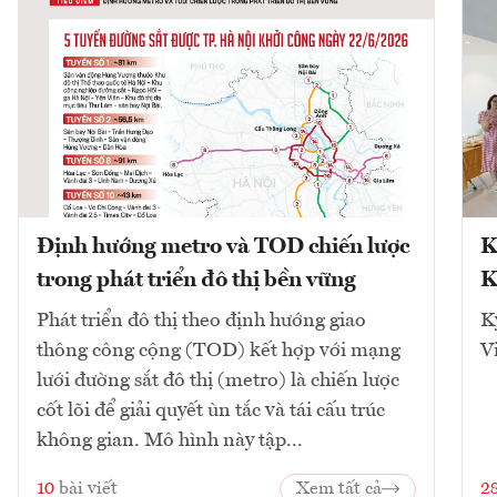
Định hướng metro và TOD chiến lược
K
trong phát triển đô thị bền vững
K
Phát triển đô thị theo định hướng giao
K
thông công cộng (TOD) kết hợp với mạng
V
lưới đường sắt đô thị (metro) là chiến lược
cốt lõi để giải quyết ùn tắc và tái cấu trúc
không gian. Mô hình này tập...
10
bài viết
Xem tất cả
2