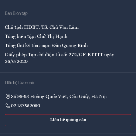
Nhà
Ban Biên tập
Ẩm thực
Chủ tịch HĐBT: TS. Chử Văn Lâm
Tổng biên tập: Chử Thị Hạnh
Tổng thư ký tòa soạn: Đào Quang Bính
Giấy phép Tạp chí điện tử số: 272/GP-BTTTT ngày
26/6/2020
Liên hệ tòa soạn
Số 96-98 Hoàng Quốc Việt, Cầu Giấy, Hà Nội
02437552050
Liên hệ quảng cáo