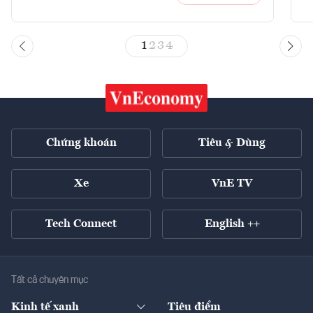
1
2
3
4
Chứng khoán
Tiêu & Dùng
Xe
VnE TV
Tech Connect
English ++
Tất cả chuyên mục
Kinh tế xanh
Tiêu điểm