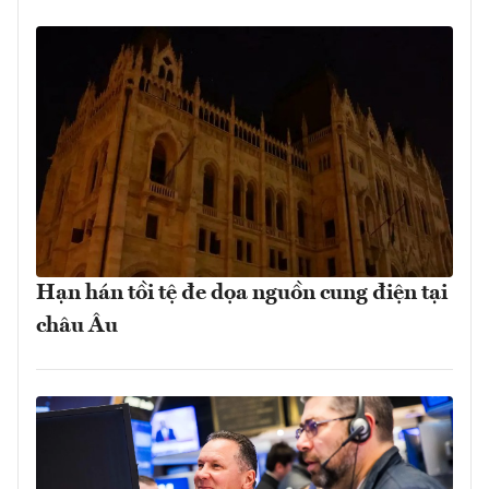
Hạn hán tồi tệ đe dọa nguồn cung điện tại
châu Âu