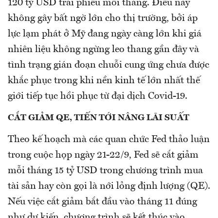
120 tỷ USD trái phiếu mỗi tháng. Điều này
không gây bất ngờ lớn cho thị trường, bởi áp
lực lạm phát ở Mỹ đang ngày càng lớn khi giá
nhiên liệu không ngừng leo thang gần đây và
tình trạng gián đoạn chuỗi cung ứng chưa được
khắc phục trong khi nền kinh tế lớn nhất thế
giới tiếp tục hồi phục từ đại dịch Covid-19.
CẮT GIẢM QE, TIẾN TỚI NÂNG LÃI SUẤT
Theo kế hoạch mà các quan chức Fed thảo luận
trong cuộc họp ngày 21-22/9, Fed sẽ cắt giảm
mỗi tháng 15 tỷ USD trong chương trình mua
tài sản hay còn gọi là nới lỏng định lượng (QE).
Nếu việc cắt giảm bắt đầu vào tháng 11 đúng
như dự kiến, chương trình sẽ kết thúc vào