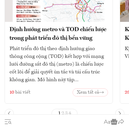
Định hướng metro và TOD chiến lược
K
trong phát triển đô thị bền vững
K
Phát triển đô thị theo định hướng giao
K
thông công cộng (TOD) kết hợp với mạng
V
lưới đường sắt đô thị (metro) là chiến lược
cốt lõi để giải quyết ùn tắc và tái cấu trúc
không gian. Mô hình này tập...
10
bài viết
Xem tất cả
2
1
2
3
4