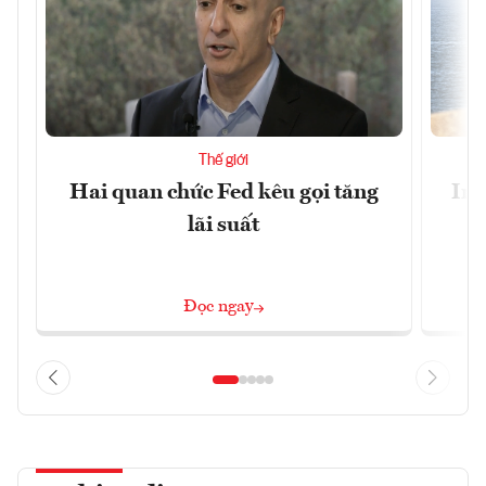
Thế giới
Hai quan chức Fed kêu gọi tăng
Ira
lãi suất
Đọc ngay