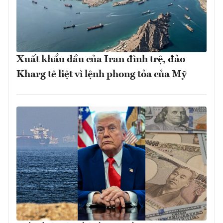
Xuất khẩu dầu của Iran đình trệ, đảo
Kharg tê liệt vì lệnh phong tỏa của Mỹ