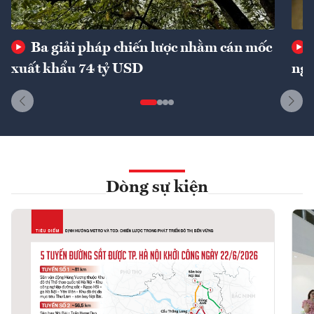
Ba giải pháp chiến lược nhằm cán mốc
xuất khẩu 74 tỷ USD
ngu
Dòng sự kiện