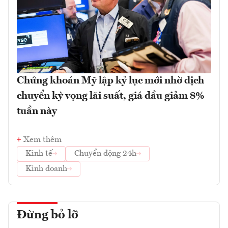
Chứng khoán Mỹ lập kỷ lục mới nhờ dịch
chuyển kỳ vọng lãi suất, giá dầu giảm 8%
tuần này
Xem thêm
Kinh tế
Chuyển động 24h
Kinh doanh
Đừng bỏ lỡ