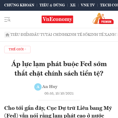
CHỨNG KHOÁN
TIÊU & DÙNG
XE
VNE TV
TECH CO
TIÊU ĐIỂM
ĐẦU TƯ
TÀI CHÍNH
KINH TẾ SỐ
KINH TẾ XANH
THẾ GIỚI
Áp lực lạm phát buộc Fed sớm
thắt chặt chính sách tiền tệ?
An Huy
A
08:58, 18/10/2021
Cho tới gần đây, Cục Dự trữ Liên bang Mỹ
(Fed) vẫn nói rằng lạm phát cao ở nước