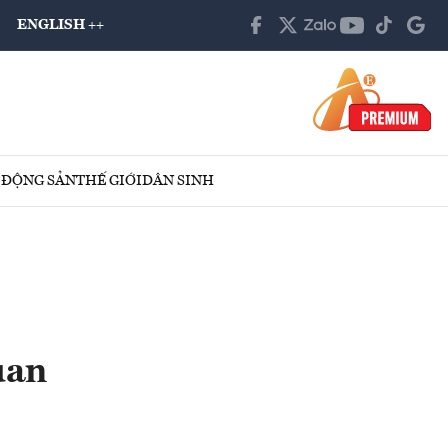
ENGLISH ++
 ĐỘNG SẢN
THẾ GIỚI
DÂN SINH
uan