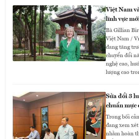
Việt Nam và
lĩnh vực mớ
Bà Gillian Bir
Việt Nam / V
đang tăng tr
chuyển đổi nă
nghệ cao, hướ
lượng cao tro
Sửa đổi 3 l
chuẩn mực 
Trong bối cản
đang xem xét 
nhằm hoàn thi