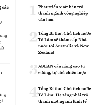
1
Phát triển xuất bản trở
 các
thành ngành công nghiệp
văn hóa
tế
2
Tổng Bí thư, Chủ tịch nước
rong
Tô Lâm sẽ thăm cấp Nhà
g
nước tới Australia và New
hất
Zealand
3
ASEAN cần nâng cao tự
n
cường, tự chủ chiến lược
4
Tổng Bí thư, Chủ tịch nước
hàng
Tô Lâm: Hạ tầng phải trở
ại
thành một ngành kinh tế