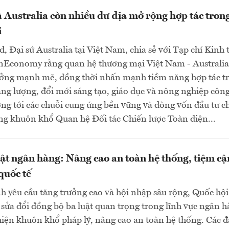
 Australia còn nhiều dư địa mở rộng hợp tác trong
i
d, Đại sứ Australia tại Việt Nam, chia sẻ với Tạp chí Kinh 
nEconomy rằng quan hệ thương mại Việt Nam - Australia
ưởng mạnh mẽ, đồng thời nhấn mạnh tiềm năng hợp tác t
ng lượng, đổi mới sáng tạo, giáo dục và nông nghiệp côn
ng tới các chuỗi cung ứng bền vững và dòng vốn đầu tư c
ng khuôn khổ Quan hệ Đối tác Chiến lược Toàn diện...
uật ngân hàng: Nâng cao an toàn hệ thống, tiệm cậ
quốc tế
h yêu cầu tăng trưởng cao và hội nhập sâu rộng, Quốc hội
sửa đổi đồng bộ ba luật quan trọng trong lĩnh vực ngân 
ện khuôn khổ pháp lý, nâng cao an toàn hệ thống. Các đ