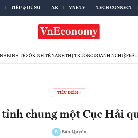
TIÊU & DÙNG
XE
VNE TV
TECH CONNECT
ÍNH
KINH TẾ SỐ
KINH TẾ XANH
THỊ TRƯỜNG
DOANH NGHIỆP
BẤT
TIÊU ĐIỂM
 tỉnh chung một Cục Hải q
Bảo Quyên
B