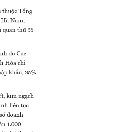
c thuộc Tổng
nh Hà Nam,
 quan thứ 35
tỉnh do Cục
h Hóa chỉ
nhập khẩu, 35%
ết, kim ngạch
nh liên tục
 số doanh
ần 1.000