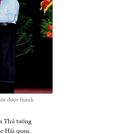
ức được thành
ủa Thủ tướng
c Hải quan.