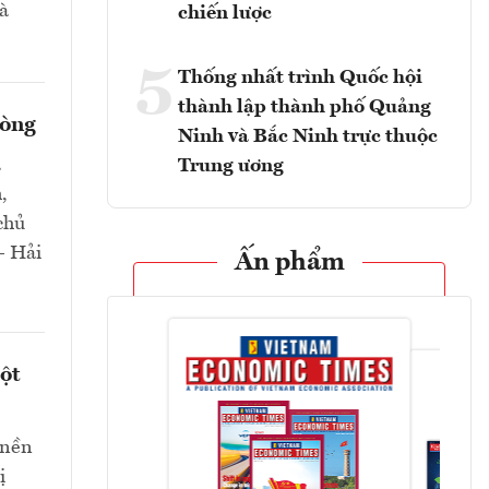
và
chiến lược
5
Thống nhất trình Quốc hội
thành lập thành phố Quảng
hòng
Ninh và Bắc Ninh trực thuộc
a
Trung ương
,
chủ
- Hải
Ấn phẩm
ột
 nền
ị