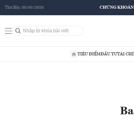
Thứ Bảy, 08/08/2026
CHỨNG KHOÁN
TIÊU ĐIỂM
ĐẦU TƯ
TÀI CH
Ba