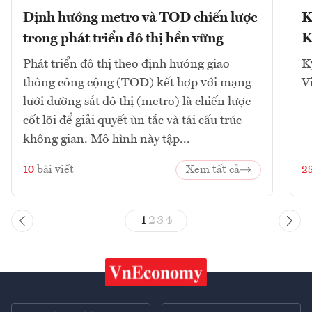
Định hướng metro và TOD chiến lược
K
trong phát triển đô thị bền vững
K
Phát triển đô thị theo định hướng giao
K
thông công cộng (TOD) kết hợp với mạng
V
lưới đường sắt đô thị (metro) là chiến lược
cốt lõi để giải quyết ùn tắc và tái cấu trúc
không gian. Mô hình này tập...
10
bài viết
Xem tất cả
2
1
2
3
4