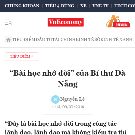
CHỨNG KHOÁN
TIÊU & DÙNG
XE
VNE TV
TECH CO
TIÊU ĐIỂM
ĐẦU TƯ
TÀI CHÍNH
KINH TẾ SỐ
KINH TẾ XANH
TIÊU ĐIỂM
“Bài học nhớ đời” của Bí thư Đà
Nẵng
Nguyễn Lê
N
11:13, 09/07/2015
“Đây là bài học nhớ đời trong công tác
lãnh đạo, lãnh đạo mà không kiểm tra thì