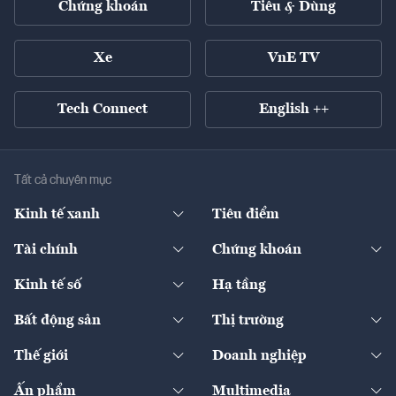
Chứng khoán
Tiêu & Dùng
Xe
VnE TV
Tech Connect
English ++
Tất cả chuyên mục
Kinh tế xanh
Tiêu điểm
Chuyển động xanh
Tài chính
Chứng khoán
Pháp lý
Ngân hàng
Doanh nghiệp niêm yết
Kinh tế số
Hạ tầng
Thương hiệu xanh
Thị trường vốn
Thị trường
Sản phẩm - Thị trường
Bất động sản
Thị trường
Diễn đàn
Thuế
Đầu tư
Tài sản số
Chính sách
Xuất nhập khẩu
Thế giới
Doanh nghiệp
Bảo hiểm
Quốc tế
Dịch vụ số
Thị trường
Khung pháp lý
Kinh tế
Chuyển động
Ấn phẩm
Multimedia
Khung pháp lý