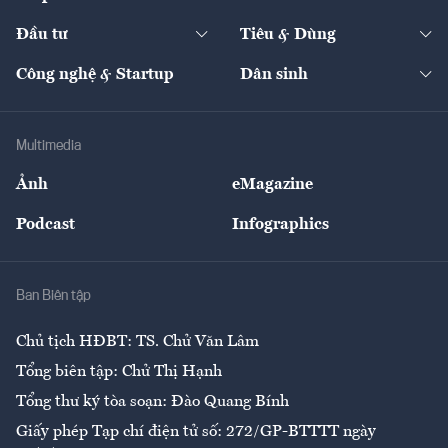
Start-up
Dự án
Công nghiệp
Chuyển động 24h
Đối thoại
The Guide
Video
Đầu tư
Tiêu & Dùng
Quản trị số
Cafe BĐS
Thị trường
Kinh doanh
Kết nối
Tạp chí kinh tế Việt Nam
eMagazine
Nhà đầu tư
Du lịch
Công nghệ & Startup
Dân sinh
Tư vấn
Nông sản
Doanh nhân
Tư vấn Tiêu & Dùng
Infographics
Hạ tầng
Sức khỏe
Khung pháp lý
Doanh nghiệp
Địa phương
Thị trường
Bảo hiểm
Multimedia
Sự kiện
Nhân lực
Ảnh
eMagazine
Đẹp +
An sinh
Podcast
Infographics
Giải trí
Y tế
Nhà
Ban Biên tập
Ẩm thực
Chủ tịch HĐBT: TS. Chử Văn Lâm
Tổng biên tập: Chử Thị Hạnh
Tổng thư ký tòa soạn: Đào Quang Bính
Giấy phép Tạp chí điện tử số: 272/GP-BTTTT ngày