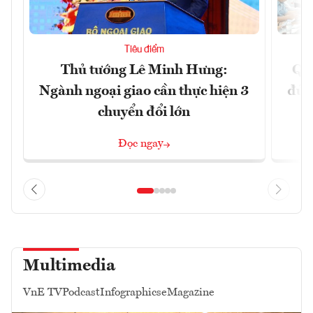
Tiêu điểm
Thủ tướng Lê Minh Hưng:
Qu
Ngành ngoại giao cần thực hiện 3
đủ 
chuyển đổi lớn
Đọc ngay
Multimedia
VnE TV
Podcast
Infographics
eMagazine