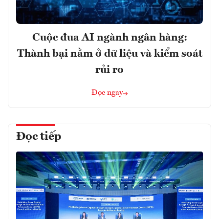
Cuộc đua AI ngành ngân hàng:
Thành bại nằm ở dữ liệu và kiểm soát
rủi ro
Đọc ngay
Đọc tiếp