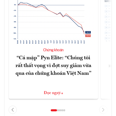
Chứng khoán
“Cá mập” Pyn Elite: “Chúng tôi
15
rất thất vọng vì đợt suy giảm vừa
mặt
qua của chứng khoán Việt Nam”
Đọc ngay