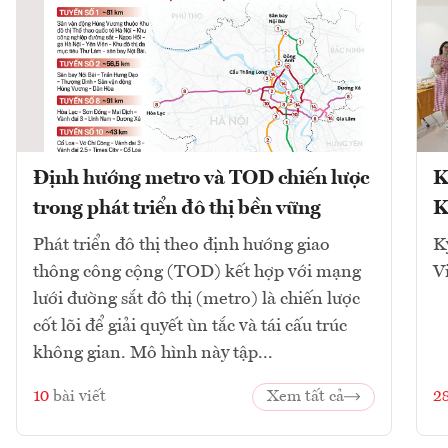
Định hướng metro và TOD chiến lược
K
trong phát triển đô thị bền vững
K
Phát triển đô thị theo định hướng giao
K
thông công cộng (TOD) kết hợp với mạng
V
lưới đường sắt đô thị (metro) là chiến lược
cốt lõi để giải quyết ùn tắc và tái cấu trúc
không gian. Mô hình này tập...
10
bài viết
Xem tất cả
2