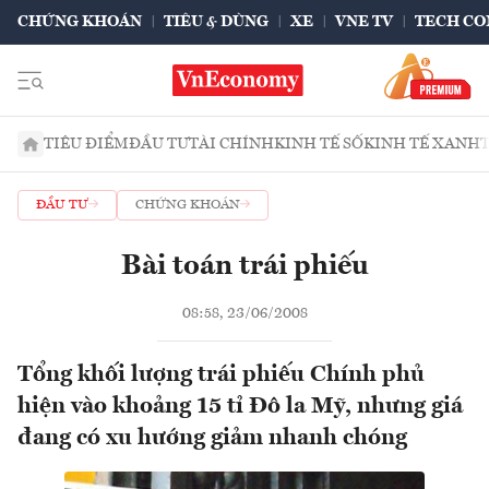
CHỨNG KHOÁN
TIÊU & DÙNG
XE
VNE TV
TECH CO
TIÊU ĐIỂM
ĐẦU TƯ
TÀI CHÍNH
KINH TẾ SỐ
KINH TẾ XANH
ĐẦU TƯ
CHỨNG KHOÁN
Bài toán trái phiếu
08:58, 23/06/2008
Tổng khối lượng trái phiếu Chính phủ
hiện vào khoảng 15 tỉ Đô la Mỹ, nhưng giá
đang có xu hướng giảm nhanh chóng