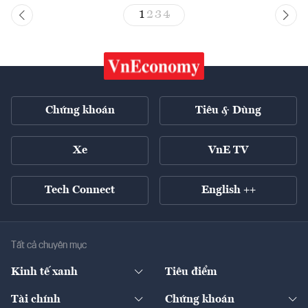
1
2
3
4
Chứng khoán
Tiêu & Dùng
Xe
VnE TV
Tech Connect
English ++
Tất cả chuyên mục
Kinh tế xanh
Tiêu điểm
Chuyển động xanh
Tài chính
Chứng khoán