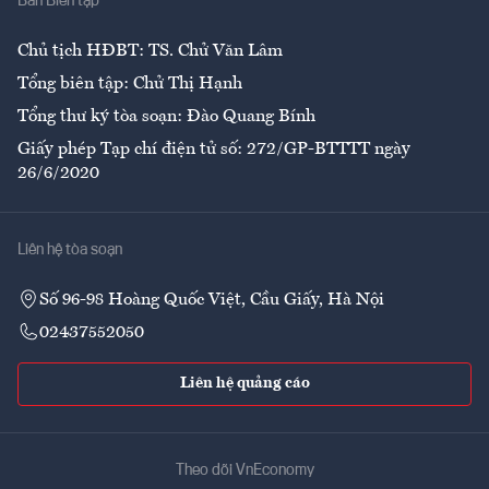
Ban Biên tập
Ẩm thực
Chủ tịch HĐBT: TS. Chử Văn Lâm
Tổng biên tập: Chử Thị Hạnh
Tổng thư ký tòa soạn: Đào Quang Bính
Giấy phép Tạp chí điện tử số: 272/GP-BTTTT ngày
26/6/2020
Liên hệ tòa soạn
Số 96-98 Hoàng Quốc Việt, Cầu Giấy, Hà Nội
02437552050
Liên hệ quảng cáo
Theo dõi VnEconomy