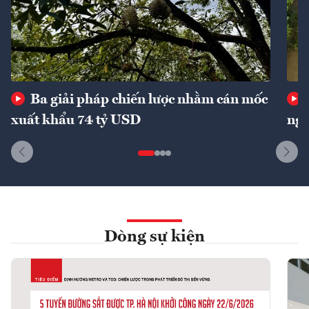
Ba giải pháp chiến lược nhằm cán mốc
xuất khẩu 74 tỷ USD
ngu
Dòng sự kiện