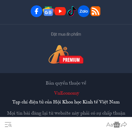
Đặt mua ấn phẩm
Bản quyền thuộc về
VnEconomy
Tạp chí điện tử của Hội Khoa học Kinh tế Việt Nam
Mọi tin bài đăng lại từ website này phải có sự chấp thuận
bằng văn bản của
Tạp chí Kinh tế Việt Nam - VnEconomy
Các trang liên kết ra ngoài sẽ được mở ra ở cửa sổ mới.