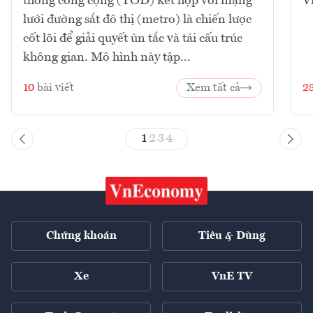
thông công cộng (TOD) kết hợp với mạng
V
lưới đường sắt đô thị (metro) là chiến lược
cốt lõi để giải quyết ùn tắc và tái cấu trúc
không gian. Mô hình này tập...
10
bài viết
Xem tất cả
2
1
2
3
4
Chứng khoán
Tiêu & Dùng
Xe
VnE TV