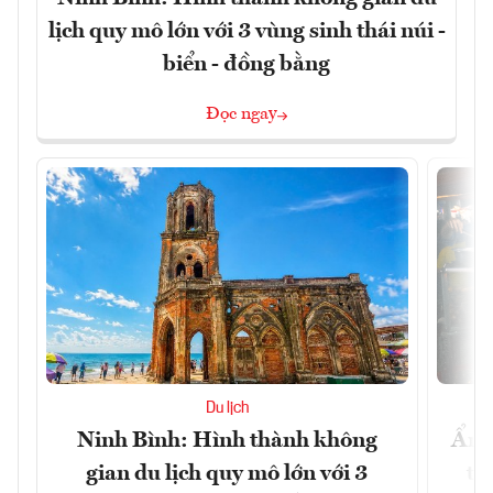
lịch quy mô lớn với 3 vùng sinh thái núi -
biển - đồng bằng
Đọc ngay
Du lịch
Ninh Bình: Hình thành không
Ẩm 
gian du lịch quy mô lớn với 3
tê