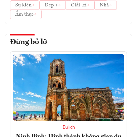
Sự kiện
Đẹp +
Giải trí
Nhà
Ẩm thực
Đừng bỏ lỡ
Du lịch
Ninh Bình: Hình thành không gian du