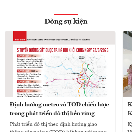
Dòng sự kiện
Định hướng metro và TOD chiến lược
K
trong phát triển đô thị bền vững
K
Phát triển đô thị theo định hướng giao
K