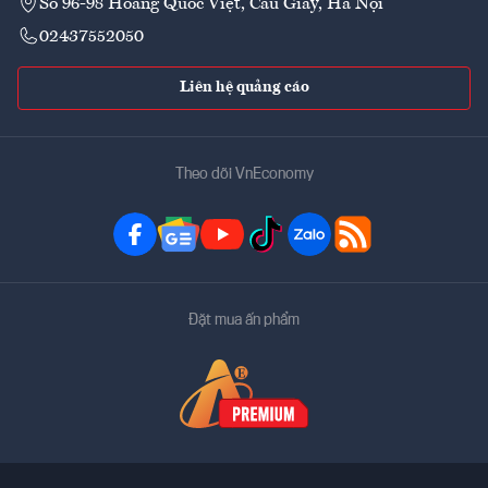
Số 96-98 Hoàng Quốc Việt, Cầu Giấy, Hà Nội
02437552050
Liên hệ quảng cáo
Theo dõi VnEconomy
Đặt mua ấn phẩm