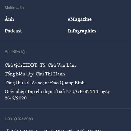
Doanh nghiệp
Địa phương
Thị trường
Bảo hiểm
Multimedia
Sự kiện
Nhân lực
Ảnh
eMagazine
Đẹp +
An sinh
Podcast
Infographics
Giải trí
Y tế
Nhà
Ban Biên tập
Ẩm thực
Chủ tịch HĐBT: TS. Chử Văn Lâm
Tổng biên tập: Chử Thị Hạnh
Tổng thư ký tòa soạn: Đào Quang Bính
Giấy phép Tạp chí điện tử số: 272/GP-BTTTT ngày
26/6/2020
Liên hệ tòa soạn