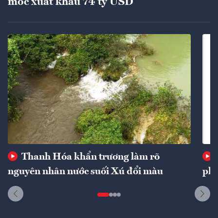
mốc xuất khẩu 74 tỷ USD
Thanh Hóa khẩn trương làm rõ
nguyên nhân nước suối Xú đổi màu
phí