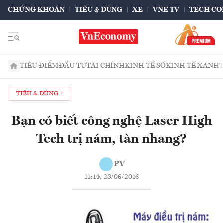
CHỨNG KHOÁN
TIÊU & DÙNG
XE
VNE TV
TECH CO
TIÊU ĐIỂM
ĐẦU TƯ
TÀI CHÍNH
KINH TẾ SỐ
KINH TẾ XANH
TIÊU & DÙNG
Bạn có biết công nghệ Laser High
Tech trị nám, tàn nhang?
PV
11:14, 23/06/2016