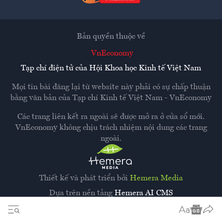
Bản quyền thuộc về
VnEconomy
Tạp chí điện tử của Hội Khoa học Kinh tế Việt Nam
Mọi tin bài đăng lại từ website này phải có sự chấp thuận
bằng văn bản của
Tạp chí Kinh tế Việt Nam - VnEconomy
Các trang liên kết ra ngoài sẽ được mở ra ở cửa sổ mới.
VnEconomy không chịu trách nhiệm nội dung các trang
ngoài.
Thiết kế và phát triển bởi
Hemera Media
Dựa trên nền tảng
Hemera AI CMS