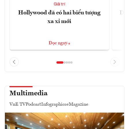
Giải trí
Hollywood đã có hai biểu tượng
Du 
xa xỉ mới
Đọc ngay
Multimedia
VnE TV
Podcast
Infographics
eMagazine