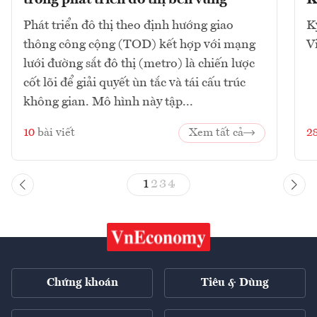
Phát triển đô thị theo định hướng giao
K
thông công cộng (TOD) kết hợp với mạng
V
lưới đường sắt đô thị (metro) là chiến lược
cốt lõi để giải quyết ùn tắc và tái cấu trúc
không gian. Mô hình này tập...
10
bài viết
Xem tất cả
2
1
2
3
4
Chứng khoán
Tiêu & Dùng