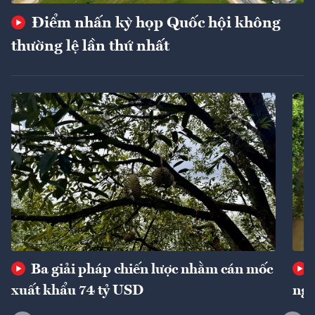
Điểm nhấn kỳ họp Quốc hội không
thường lệ lần thứ nhất
Ba giải pháp chiến lược nhằm cán mốc
xuất khẩu 74 tỷ USD
ngu