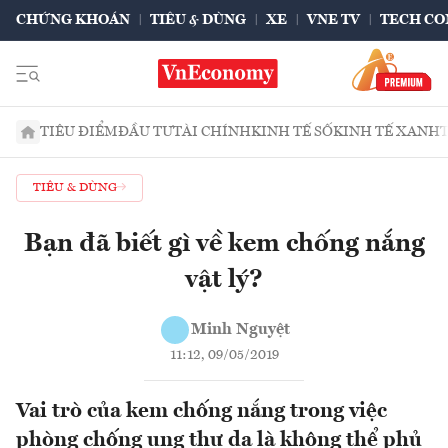
CHỨNG KHOÁN
TIÊU & DÙNG
XE
VNE TV
TECH CO
TIÊU ĐIỂM
ĐẦU TƯ
TÀI CHÍNH
KINH TẾ SỐ
KINH TẾ XANH
TIÊU & DÙNG
Bạn đã biết gì về kem chống nắng
vật lý?
Minh Nguyệt
11:12, 09/05/2019
Vai trò của kem chống nắng trong việc
phòng chống ung thư da là không thể phủ