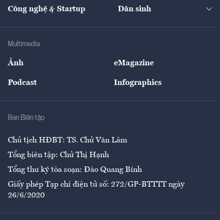
Tạp chí kinh tế Việt Nam
eMagazine
Nhà đầu tư
Du lịch
Công nghệ & Startup
Dân sinh
Tư vấn
Nông sản
Doanh nhân
Tư vấn Tiêu & Dùng
Infographics
Hạ tầng
Sức khỏe
Khung pháp lý
Doanh nghiệp
Địa phương
Thị trường
Bảo hiểm
Multimedia
Sự kiện
Nhân lực
Ảnh
eMagazine
Đẹp +
An sinh
Podcast
Infographics
Giải trí
Y tế
Nhà
Ban Biên tập
Ẩm thực
Chủ tịch HĐBT: TS. Chử Văn Lâm
Tổng biên tập: Chử Thị Hạnh
Tổng thư ký tòa soạn: Đào Quang Bính
Giấy phép Tạp chí điện tử số: 272/GP-BTTTT ngày
26/6/2020