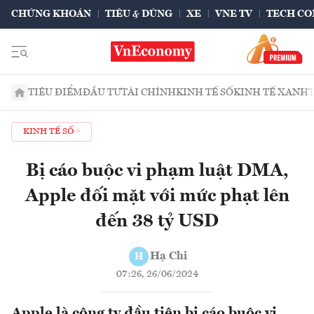
CHỨNG KHOÁN
TIÊU & DÙNG
XE
VNE TV
TECH CO
TIÊU ĐIỂM
ĐẦU TƯ
TÀI CHÍNH
KINH TẾ SỐ
KINH TẾ XANH
KINH TẾ SỐ
Bị cáo buộc vi phạm luật DMA,
Apple đối mặt với mức phạt lên
đến 38 tỷ USD
Hạ Chi
H
07:26, 26/06/2024
Apple là công ty đầu tiên bị cáo buộc vi