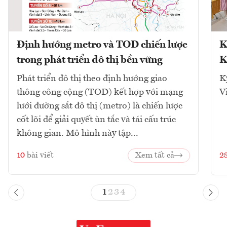
Định hướng metro và TOD chiến lược
K
trong phát triển đô thị bền vững
K
Phát triển đô thị theo định hướng giao
K
thông công cộng (TOD) kết hợp với mạng
V
lưới đường sắt đô thị (metro) là chiến lược
cốt lõi để giải quyết ùn tắc và tái cấu trúc
không gian. Mô hình này tập...
10
bài viết
Xem tất cả
2
1
2
3
4