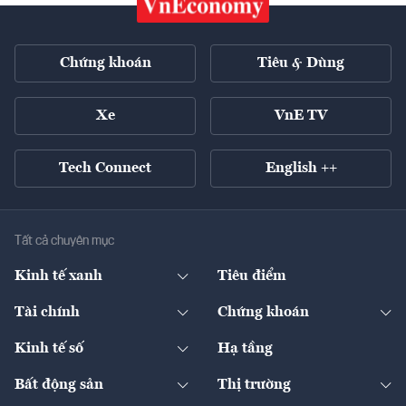
Chứng khoán
Tiêu & Dùng
Xe
VnE TV
Tech Connect
English ++
Tất cả chuyên mục
Kinh tế xanh
Tiêu điểm
Chuyển động xanh
Tài chính
Chứng khoán
Pháp lý
Ngân hàng
Doanh nghiệp niêm yết
Kinh tế số
Hạ tầng
Thương hiệu xanh
Thị trường vốn
Thị trường
Sản phẩm - Thị trường
Bất động sản
Thị trường
Diễn đàn
Thuế
Đầu tư
Tài sản số