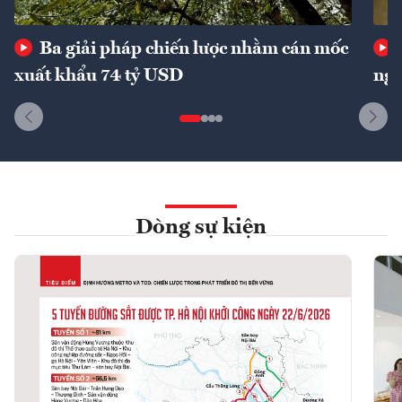
Ba giải pháp chiến lược nhằm cán mốc
xuất khẩu 74 tỷ USD
ngu
Dòng sự kiện