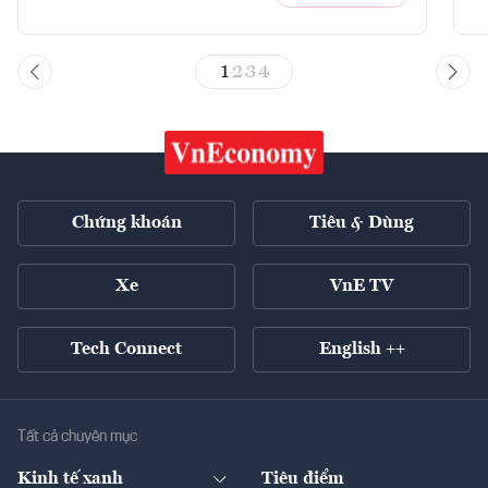
1
2
3
4
Chứng khoán
Tiêu & Dùng
Xe
VnE TV
Tech Connect
English ++
Tất cả chuyên mục
Kinh tế xanh
Tiêu điểm