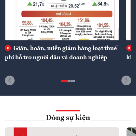
Giãn, hoãn, miễn giảm hàng loạt thuế
phí hỗ trợ người dân và doanh nghiệp
kin
Dòng sự kiện