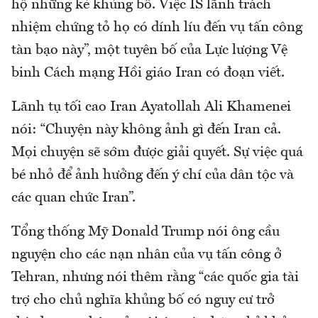
hộ những kẻ khủng bố. Việc IS lãnh trách
nhiệm chứng tỏ họ có dính líu đến vụ tấn công
tàn bạo này”, một tuyên bố của Lực lượng Vệ
binh Cách mạng Hồi giáo Iran có đoạn viết.
Lãnh tụ tối cao Iran Ayatollah Ali Khamenei
nói: “Chuyện này không ảnh gì đến Iran cả.
Mọi chuyện sẽ sớm được giải quyết. Sự việc quá
bé nhỏ để ảnh hưởng đến ý chí của dân tộc và
các quan chức Iran”.
Tổng thống Mỹ Donald Trump nói ông cầu
nguyện cho các nạn nhân của vụ tấn công ở
Tehran, nhưng nói thêm rằng “các quốc gia tài
trợ cho chủ nghĩa khủng bố có nguy cư trở