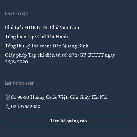
Nhà
Ban Biên tập
Ẩm thực
Chủ tịch HĐBT: TS. Chử Văn Lâm
Tổng biên tập: Chử Thị Hạnh
Tổng thư ký tòa soạn: Đào Quang Bính
Giấy phép Tạp chí điện tử số: 272/GP-BTTTT ngày
26/6/2020
Liên hệ tòa soạn
Số 96-98 Hoàng Quốc Việt, Cầu Giấy, Hà Nội
02437552050
Liên hệ quảng cáo