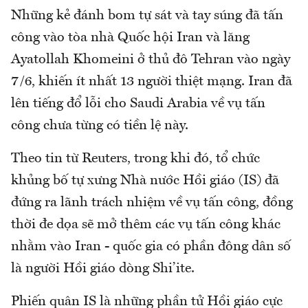
Những kẻ đánh bom tự sát và tay súng đã tấn
công vào tòa nhà Quốc hội Iran và lăng
Ayatollah Khomeini ở thủ đô Tehran vào ngày
7/6, khiến ít nhất 13 người thiệt mạng. Iran đã
lên tiếng đổ lỗi cho Saudi Arabia về vụ tấn
công chưa từng có tiền lệ này.
Theo tin từ Reuters, trong khi đó, tổ chức
khủng bố tự xưng Nhà nước Hồi giáo (IS) đã
đứng ra lãnh trách nhiệm về vụ tấn công, đồng
thời đe dọa sẽ mở thêm các vụ tấn công khác
nhằm vào Iran - quốc gia có phần đông dân số
là người Hồi giáo dòng Shi’ite.
Phiến quân IS là những phần tử Hồi giáo cực