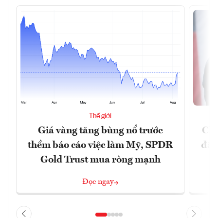
Thế giới
Giá vàng tăng bùng nổ trước
Chí
thềm báo cáo việc làm Mỹ, SPDR
đã 
Gold Trust mua ròng mạnh
Đọc ngay