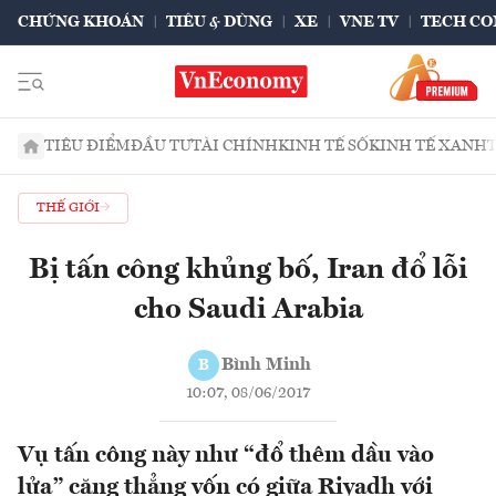
CHỨNG KHOÁN
TIÊU & DÙNG
XE
VNE TV
TECH CO
TIÊU ĐIỂM
ĐẦU TƯ
TÀI CHÍNH
KINH TẾ SỐ
KINH TẾ XANH
THẾ GIỚI
Bị tấn công khủng bố, Iran đổ lỗi
cho Saudi Arabia
Bình Minh
B
10:07, 08/06/2017
Vụ tấn công này như “đổ thêm dầu vào
lửa” căng thẳng vốn có giữa Riyadh với