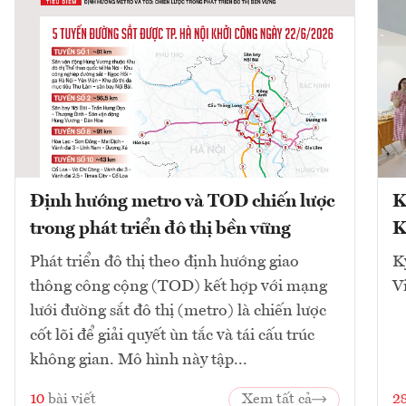
Định hướng metro và TOD chiến lược
K
trong phát triển đô thị bền vững
K
Phát triển đô thị theo định hướng giao
K
thông công cộng (TOD) kết hợp với mạng
V
lưới đường sắt đô thị (metro) là chiến lược
cốt lõi để giải quyết ùn tắc và tái cấu trúc
không gian. Mô hình này tập...
10
bài viết
Xem tất cả
2