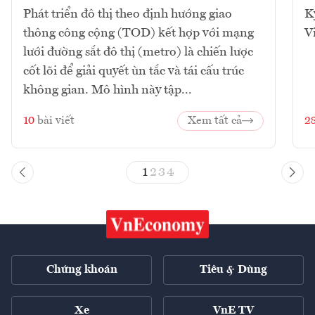
Phát triển đô thị theo định hướng giao
K
thông công cộng (TOD) kết hợp với mạng
V
lưới đường sắt đô thị (metro) là chiến lược
cốt lõi để giải quyết ùn tắc và tái cấu trúc
không gian. Mô hình này tập...
10
bài viết
Xem tất cả
2
1
2
3
4
Chứng khoán
Tiêu & Dùng
Xe
VnE TV