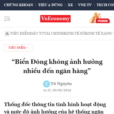
CHỨNG KHOÁN
TIÊU & DÙNG
XE
VNE TV
TECH CO
TIÊU ĐIỂM
ĐẦU TƯ
TÀI CHÍNH
KINH TẾ SỐ
KINH TẾ XANH
TIÊU ĐIỂM
“Biển Đông không ảnh hưởng
nhiều đến ngân hàng”
Từ Nguyên
T
11:17, 30/05/2014
Thống đốc thông tin tình hình hoạt động
và mức độ ảnh hưởng của hệ thống ngân