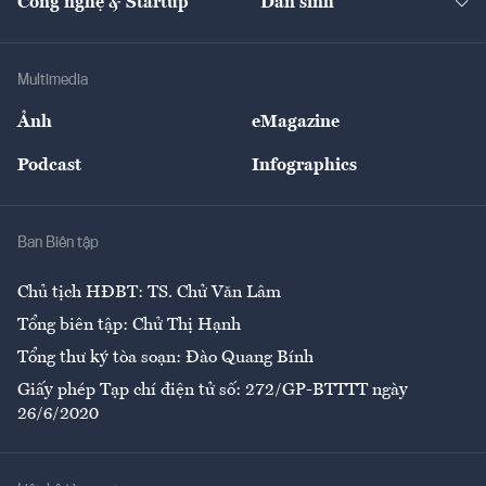
Công nghệ & Startup
Dân sinh
Tư vấn
Nông sản
Doanh nhân
Tư vấn Tiêu & Dùng
Infographics
Hạ tầng
Sức khỏe
Khung pháp lý
Doanh nghiệp
Địa phương
Thị trường
Bảo hiểm
Multimedia
Sự kiện
Nhân lực
Ảnh
eMagazine
Đẹp +
An sinh
Podcast
Infographics
Giải trí
Y tế
Nhà
Ban Biên tập
Ẩm thực
Chủ tịch HĐBT: TS. Chử Văn Lâm
Tổng biên tập: Chử Thị Hạnh
Tổng thư ký tòa soạn: Đào Quang Bính
Giấy phép Tạp chí điện tử số: 272/GP-BTTTT ngày
26/6/2020