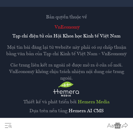
Bản quyền thuộc về
VnEconomy
Tạp chí điện tử của Hội Khoa học Kinh tế Việt Nam
Mọi tin bài đăng lại từ website này phải có sự chấp thuận
bằng văn bản của
Tạp chí Kinh tế Việt Nam - VnEconomy
Các trang liên kết ra ngoài sẽ được mở ra ở cửa sổ mới.
VnEconomy không chịu trách nhiệm nội dung các trang
ngoài.
Thiết kế và phát triển bởi
Hemera Media
Dựa trên nền tảng
Hemera AI CMS