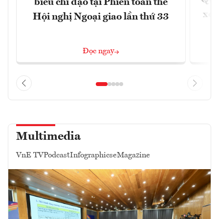
biểu chỉ đạo tại Phiên toàn thể
xem
Hội nghị Ngoại giao lần thứ 33
Đọc ngay
Multimedia
VnE TV
Podcast
Infographics
eMagazine