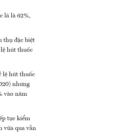
c lá là 62%,
 thụ đặc biệt
 lệ hút thuốc
 lệ hút thuốc
2020) nhưng
7% vào năm
iếp tục kiểm
an vừa qua vẫn