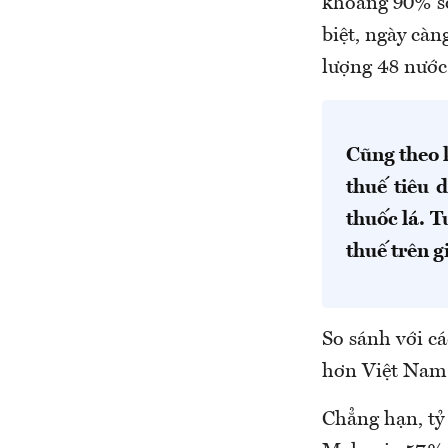
khoảng 90% số 
biệt, ngày càn
lượng 48 nước
Cũng theo 
thuế tiêu 
thuốc lá. T
thuế trên g
So sánh với cá
hơn Việt Nam 
Chẳng hạn, tỷ