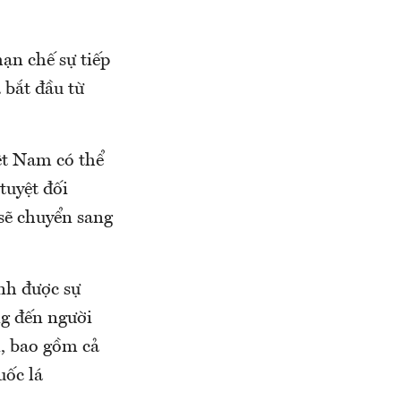
ạn chế sự tiếp
 bắt đầu từ
ệt Nam có thể
tuyệt đối
sẽ chuyển sang
ánh được sự
ng đến người
n, bao gồm cả
uốc lá