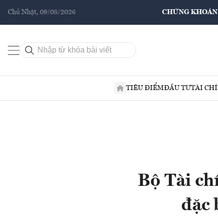
Chủ Nhật, 09/08/2026
CHỨNG KHOÁN
TIÊU ĐIỂM
ĐẦU TƯ
TÀI CH
Bộ Tài chí
đặc 