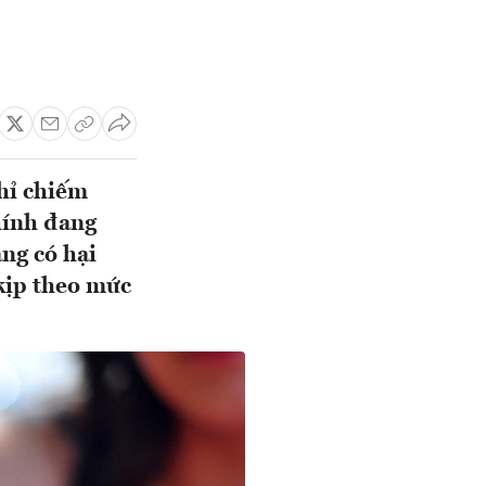
chỉ chiếm
hính đang
àng có hại
 kịp theo mức