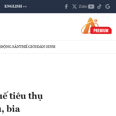
ENGLISH ++
 ĐỘNG SẢN
THẾ GIỚI
DÂN SINH
uế tiêu thụ
, bia