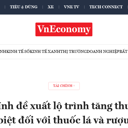
TIÊU & DÙNG
XE
VNE TV
TECH CONNECT
ÍNH
KINH TẾ SỐ
KINH TẾ XANH
THỊ TRƯỜNG
DOANH NGHIỆP
BẤT
TÀI CHÍNH
nh đề xuất lộ trình tăng th
biệt đối với thuốc lá và rượu