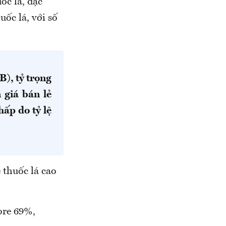
ốc lá, đặc
uốc lá, với số
), tỷ trọng
 giá bán lẻ
hấp do tỷ lệ
ẻ thuốc lá cao
ore 69%,