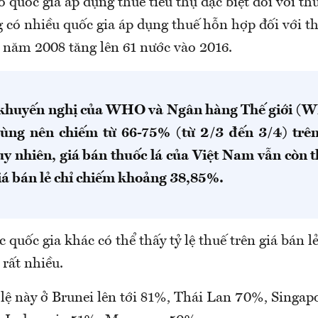
quốc gia áp dụng thuế tiêu thụ đặc biệt đối với thu
g có nhiều quốc gia áp dụng thuế hỗn hợp đối với th
 năm 2008 tăng lên 61 nước vào 2016.
khuyến nghị của WHO và Ngân hàng Thế giới (WB
dùng nên chiếm từ 66-75% (từ 2/3 đến 3/4) trên
uy nhiên, giá bán thuốc lá của Việt Nam vẫn còn t
iá bán lẻ chỉ chiếm khoảng 38,85%.
c quốc gia khác có thể thấy tỷ lệ thuế trên giá bán l
rất nhiều.
 lệ này ở Brunei lên tới 81%, Thái Lan 70%, Singap