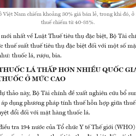
ở Việt Nam chiếm khoảng 30% giá bán lẻ, trong khi đó, ở 
thuế chiếm từ 40-85%.
mới nhất về Luật Thuế tiêu thụ đặc biệt, Bộ Tài ch
 thuế suất thuế tiêu thụ đặc biệt đối với một số mặ
hư: thuốc lá, rượu, bia.
 THUỐC LÁ THẤP HƠN NHIỀU QUỐC GI
 THUỐC Ở MỨC CAO
dự thảo này, Bộ Tài chính đề xuất nghiên cứu bổ s
, áp dụng phương pháp tính thuế hỗn hợp giữa thuế 
yệt đổi đối với mặt hàng thuốc lá.
điều tra 194 nước của Tổ chức Y tế Thế giới (WHO