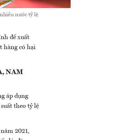
nhiều nước tỷ lệ
ính đề xuất
t hàng có hại
A, NAM
ung áp dụng
suất theo tỷ lệ
) năm 2021,