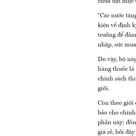
chưa đạt mục 
“Các nước tăng
kiện về định 
trưởng để đảm 
nhập, sức mua
Do vậy, bộ này
hàng thuốc lá
chính sách thu
giới.
Còn theo giới
bảo cho chính 
phần này; đồn
giá rẻ, bởi đâ